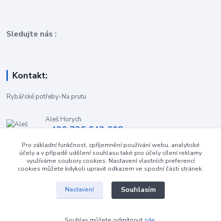
Sledujte nás :
Kontakt:
Rybářské potřeby-Na prutu
Aleš Horych
+420 736 642 608
(Út-Pá, 9:00-16.30 hod. So, 8.30-11:00 hod.)
Pro základní funkčnost, zpříjemnění používání webu, analytické
účely a v případě udělení souhlasu také pro účely cílení reklamy
obchod-naprutu@seznam.cz
využíváme soubory cookies. Nastavení vlastních preferencí
cookies můžete kdykoli upravit odkazem ve spodní části stránek.
Souhlasím
Nastavení
Souhlas můžete odmítnout
zde
.