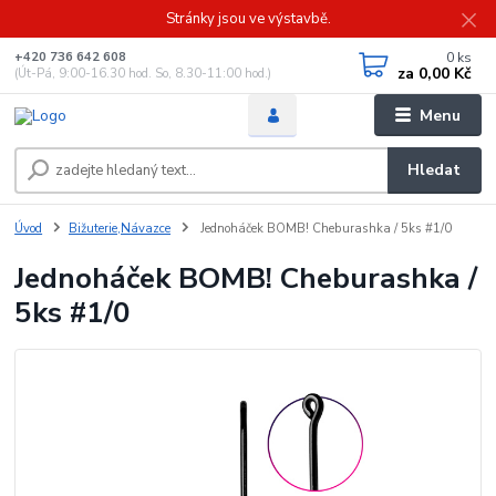
Stránky jsou ve výstavbě.
0
ks
+420 736 642 608
za
0,00 Kč
(Út-Pá, 9:00-16.30 hod. So, 8.30-11:00 hod.)
Menu
Hledat
Úvod
Bižuterie,Návazce
Jednoháček BOMB! Cheburashka / 5ks #1/0
Jednoháček BOMB! Cheburashka /
5ks #1/0