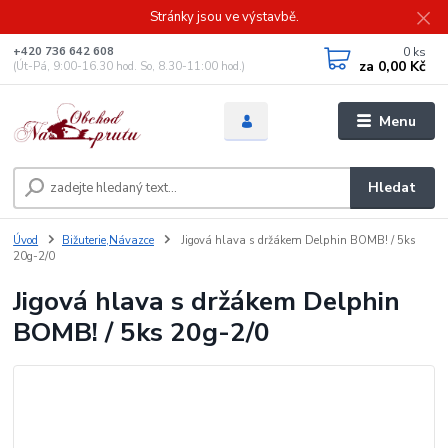
Stránky jsou ve výstavbě.
0
ks
+420 736 642 608
za
0,00 Kč
(Út-Pá, 9:00-16.30 hod. So, 8.30-11:00 hod.)
Menu
Hledat
Úvod
Bižuterie,Návazce
Jigová hlava s držákem Delphin BOMB! / 5ks
20g-2/0
Jigová hlava s držákem Delphin
BOMB! / 5ks 20g-2/0