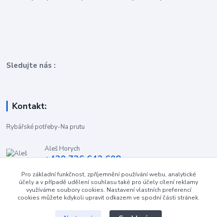
Sledujte nás :
Kontakt:
Rybářské potřeby-Na prutu
Aleš Horych
+420 736 642 608
(Út-Pá, 9:00-16.30 hod. So, 8.30-11:00 hod.)
Pro základní funkčnost, zpříjemnění používání webu, analytické
účely a v případě udělení souhlasu také pro účely cílení reklamy
obchod-naprutu@seznam.cz
využíváme soubory cookies. Nastavení vlastních preferencí
cookies můžete kdykoli upravit odkazem ve spodní části stránek.