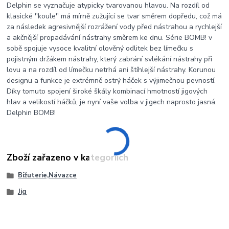
Delphin se vyznačuje atypicky tvarovanou hlavou. Na rozdíl od
klasické ''koule'' má mírně zužující se tvar směrem dopředu, což má
za následek agresivnější rozrážení vody před nástrahou a rychlejší
a akčnější propadávání nástrahy směrem ke dnu. Série BOMB! v
sobě spojuje vysoce kvalitní olověný odlitek bez límečku s
pojistným držákem nástrahy, který zabrání svlékání nástrahy při
lovu a na rozdíl od límečku netrhá ani štíhlejší nástrahy. Korunou
designu a funkce je extrémně ostrý háček s výjimečnou pevností.
Díky tomuto spojení široké škály kombinací hmotností jigových
hlav a velikostí háčků, je nyní vaše volba v jigech naprosto jasná.
Delphin BOMB!
Zboží zařazeno v kategoriích
Bižuterie,Návazce
Jig