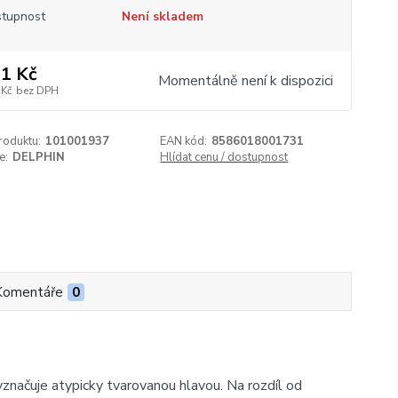
tupnost
Není skladem
1 Kč
Momentálně není k dispozici
 Kč
bez DPH
roduktu:
101001937
EAN kód:
8586018001731
e:
DELPHIN
Hlídat cenu / dostupnost
Komentáře
0
yznačuje atypicky tvarovanou hlavou. Na rozdíl od