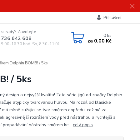
Přihlášení
 si rady? Zavolejte.
0
ks
 736 642 608
za
0,00 Kč
, 9:00-16.30 hod. So, 8.30-11:00 hod.)
žákem Delphin BOMB! / 5ks
! / 5ks
ný design a nejvyšší kvalita! Tato série jigů od značky Delphin
načuje atypicky tvarovanou hlavou. Na rozdíl od klasické
e'' má mírně zužující se tvar směrem dopředu, což má za
ek agresivnější rozrážení vody před nástrahou a rychlejší a
ší propadávání nástrahy směrem ke...
celý popis