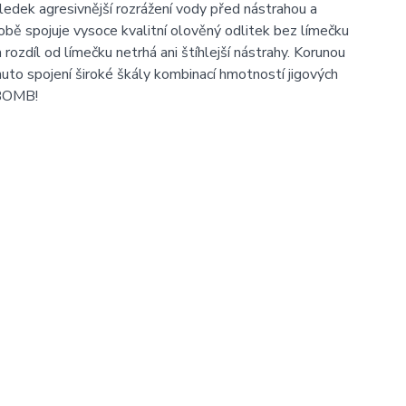
sledek agresivnější rozrážení vody před nástrahou a
obě spojuje vysoce kvalitní olověný odlitek bez límečku
 rozdíl od límečku netrhá ani štíhlejší nástrahy. Korunou
uto spojení široké škály kombinací hmotností jigových
n BOMB!