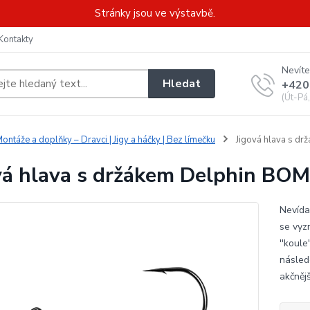
Stránky jsou ve výstavbě.
Kontakty
Nevíte
Hledat
+420
(Út-Pá
ontáže a doplňky – Dravci | Jigy a háčky | Bez límečku
Jigová hlava s dr
vá hlava s držákem Delphin BOMB
Nevída
se vyz
''koul
násled
akčněj