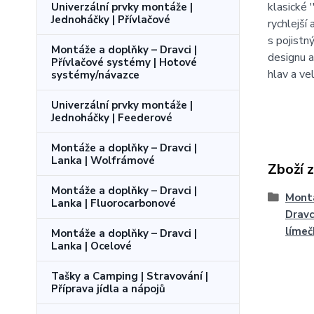
klasické 
Univerzální prvky montáže |
Jednoháčky | Přívlačové
rychlejší
s pojistn
Montáže a doplňky – Dravci |
designu a
Přívlačové systémy | Hotové
hlav a ve
systémy/návazce
Univerzální prvky montáže |
Jednoháčky | Feederové
Montáže a doplňky – Dravci |
Lanka | Wolfrámové
Zboží 
Montáže a doplňky – Dravci |
Montá
Lanka | Fluorocarbonové
Dravci
límeč
Montáže a doplňky – Dravci |
Lanka | Ocelové
Tašky a Camping | Stravování |
Příprava jídla a nápojů