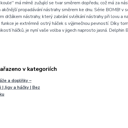
''koule'' má mírně zužující se tvar směrem dopředu, což má za ná
 a akčnější propadávání nástrahy směrem ke dnu. Série BOMB! v s
ým držákem nástrahy, který zabrání svlékání nástrahy při lovu a na
 funkce je extrémně ostrý háček s výjimečnou pevností. Díky tom
likostí háčků, je nyní vaše volba v jigech naprosto jasná. Delphi
zařazeno v kategoriích
že a doplňky –
 | Jigy a háčky | Bez
ku