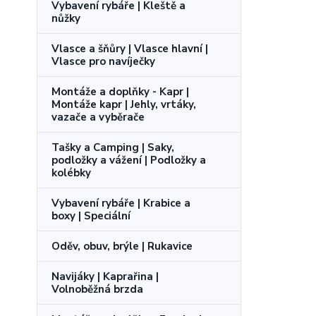
Vybavení rybáře | Kleště a
nůžky
Vlasce a šňůry | Vlasce hlavní |
Vlasce pro navíječky
Montáže a doplňky - Kapr |
Montáže kapr | Jehly, vrtáky,
vazače a vyběrače
Tašky a Camping | Saky,
podložky a vážení | Podložky a
kolébky
Vybavení rybáře | Krabice a
boxy | Speciální
Oděv, obuv, brýle | Rukavice
Navijáky | Kaprařina |
Volnoběžná brzda