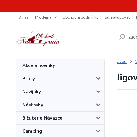
O nás
Prodejna
Obchodní podmínky
Jak nakupovat
Úvod
M
Akce a novinky
Jigo
Pruty
Navijáky
Nástrahy
Bižuterie,Návazce
Camping