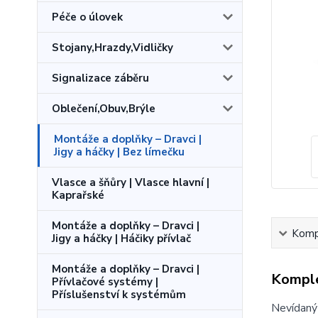
Péče o úlovek
Stojany,Hrazdy,Vidličky
Signalizace záběru
Oblečení,Obuv,Brýle
Montáže a doplňky – Dravci |
Jigy a háčky | Bez límečku
Vlasce a šňůry | Vlasce hlavní |
Kaprařské
Montáže a doplňky – Dravci |
Kompl
Jigy a háčky | Háčiky přívlač
Montáže a doplňky – Dravci |
Komple
Přívlačové systémy |
Příslušenství k systémům
Nevídaný 