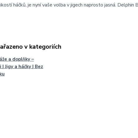
likostí háčků, je nyní vaše volba v jigech naprosto jasná. Delphi
zařazeno v kategoriích
že a doplňky –
 | Jigy a háčky | Bez
ku