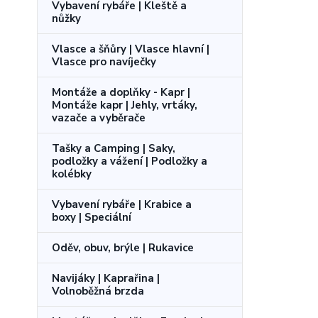
Vybavení rybáře | Kleště a
nůžky
Vlasce a šňůry | Vlasce hlavní |
Vlasce pro navíječky
Montáže a doplňky - Kapr |
Montáže kapr | Jehly, vrtáky,
vazače a vyběrače
Tašky a Camping | Saky,
podložky a vážení | Podložky a
kolébky
Vybavení rybáře | Krabice a
boxy | Speciální
Oděv, obuv, brýle | Rukavice
Navijáky | Kaprařina |
Volnoběžná brzda