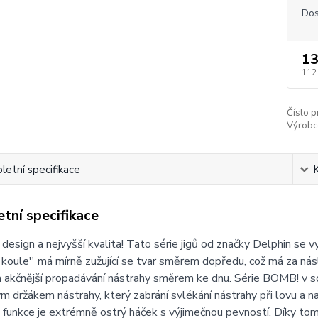
Dos
13
112
Číslo p
Výrobc
etní specifikace
tní specifikace
design a nejvyšší kvalita! Tato série jigů od značky Delphin se v
''koule'' má mírně zužující se tvar směrem dopředu, což má za ná
 a akčnější propadávání nástrahy směrem ke dnu. Série BOMB! v s
ým držákem nástrahy, který zabrání svlékání nástrahy při lovu a na
 funkce je extrémně ostrý háček s výjimečnou pevností. Díky tom