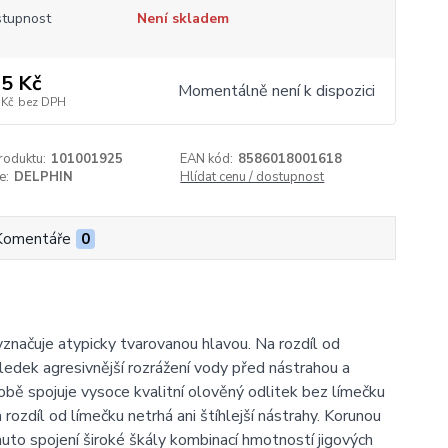
tupnost
Není skladem
5 Kč
Momentálně není k dispozici
 Kč
bez DPH
roduktu:
101001925
EAN kód:
8586018001618
e:
DELPHIN
Hlídat cenu / dostupnost
Komentáře
0
yznačuje atypicky tvarovanou hlavou. Na rozdíl od
sledek agresivnější rozrážení vody před nástrahou a
obě spojuje vysoce kvalitní olověný odlitek bez límečku
 rozdíl od límečku netrhá ani štíhlejší nástrahy. Korunou
uto spojení široké škály kombinací hmotností jigových