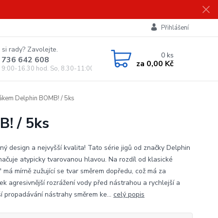
Přihlášení
 si rady? Zavolejte.
0
ks
 736 642 608
za
0,00 Kč
, 9:00-16.30 hod. So, 8.30-11:00 hod.)
žákem Delphin BOMB! / 5ks
! / 5ks
ný design a nejvyšší kvalita! Tato série jigů od značky Delphin
načuje atypicky tvarovanou hlavou. Na rozdíl od klasické
e'' má mírně zužující se tvar směrem dopředu, což má za
ek agresivnější rozrážení vody před nástrahou a rychlejší a
ší propadávání nástrahy směrem ke...
celý popis