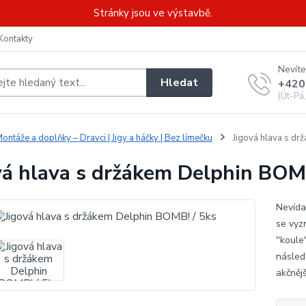
Stránky jsou ve výstavbě.
Kontakty
Nevíte
Hledat
+420
(Út-Pá
ontáže a doplňky – Dravci | Jigy a háčky | Bez límečku
Jigová hlava s dr
vá hlava s držákem Delphin BOMB
Nevída
se vyz
''koul
násled
akčněj