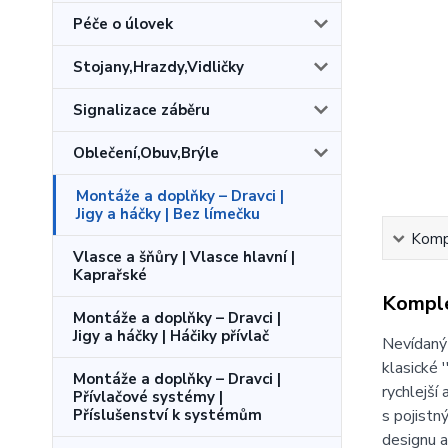
Péče o úlovek
Stojany,Hrazdy,Vidličky
Signalizace záběru
Oblečení,Obuv,Brýle
Montáže a doplňky – Dravci |
Jigy a háčky | Bez límečku
Kompl
Vlasce a šňůry | Vlasce hlavní |
Kaprařské
Komple
Montáže a doplňky – Dravci |
Jigy a háčky | Háčiky přívlač
Nevídaný 
klasické 
Montáže a doplňky – Dravci |
rychlejší
Přívlačové systémy |
Příslušenství k systémům
s pojistn
designu a