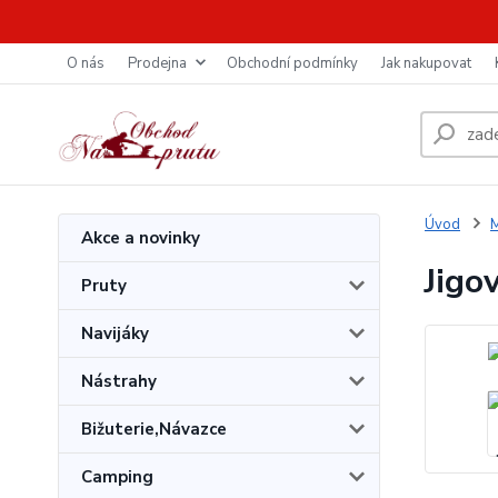
O nás
Prodejna
Obchodní podmínky
Jak nakupovat
Úvod
M
Akce a novinky
Jigo
Pruty
Navijáky
Nástrahy
Bižuterie,Návazce
Camping