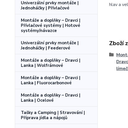
Univerzální prvky montáže |
hlav a ve
Jednoháčky | Přívlačové
Montáže a doplňky – Dravci |
Přívlačové systémy | Hotové
systémy/návazce
Zboží 
Univerzální prvky montáže |
Jednoháčky | Feederové
Montá
Montáže a doplňky – Dravci |
Dravci
Lanka | Wolfrámové
límeč
Montáže a doplňky – Dravci |
Lanka | Fluorocarbonové
Montáže a doplňky – Dravci |
Lanka | Ocelové
Tašky a Camping | Stravování |
Příprava jídla a nápojů