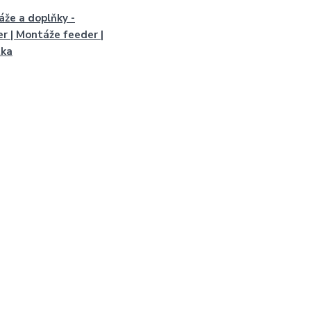
že a doplňky -
r | Montáže feeder |
tka