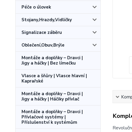
Péče o úlovek
Stojany,Hrazdy,Vidličky
Signalizace záběru
Oblečení,Obuv,Brýle
Montáže a doplňky – Dravci |
Jigy a háčky | Bez límečku
Vlasce a šňůry | Vlasce hlavní |
Kaprařské
Montáže a doplňky – Dravci |
Kompl
Jigy a háčky | Háčiky přívlač
Montáže a doplňky – Dravci |
Komple
Přívlačové systémy |
Příslušenství k systémům
Revoluční