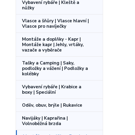
Vybavení rybáře | Kleště a
nůžky
Vlasce a šňůry | Vlasce hlavní |
Vlasce pro navíječky
Montáže a doplňky - Kapr |
Montáže kapr | Jehly, vrtáky,
vazače a vyběrače
Tašky a Camping | Saky,
podložky a vážení | Podložky a
kolébky
Vybavení rybáře | Krabice a
boxy | Speciální
Oděv, obuv, brýle | Rukavice
Navijáky | Kaprařina |
Volnoběžná brzda