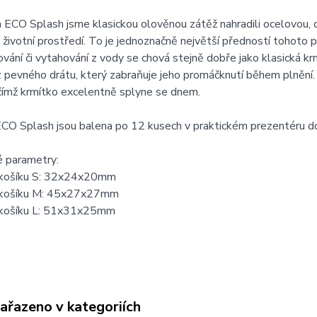
 ECO Splash jsme klasickou olověnou zátěž nahradili ocelovou,
 životní prostředí. To je jednoznačně největší předností tohoto 
ování či vytahování z vody se chová stejně dobře jako klasická krm
 pevného drátu, který zabraňuje jeho promáčknutí během plnění.
čímž krmítko excelentně splyne se dnem.
CO Splash jsou balena po 12 kusech v praktickém prezentéru do
é parametry:
 košíku S: 32x24x20mm
 košíku M: 45x27x27mm
 košíku L: 51x31x25mm
zařazeno v kategoriích