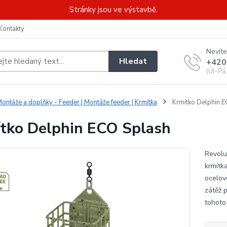
Stránky jsou ve výstavbě.
Kontakty
Nevíte
Hledat
+420
(Út-Pá
ontáže a doplňky - Feeder | Montáže feeder | Krmítka
Krmítko Delphin 
tko Delphin ECO Splash
Revolu
krmítk
ocelov
zátěž p
tohoto