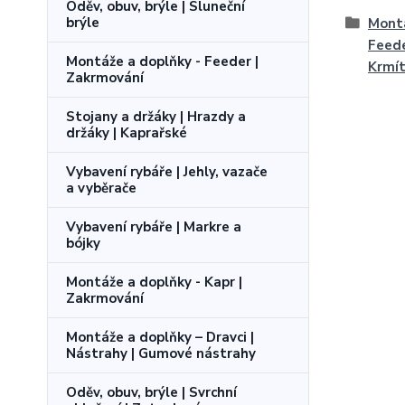
Oděv, obuv, brýle | Sluneční
brýle
Montá
Feede
Montáže a doplňky - Feeder |
Krmí
Zakrmování
Stojany a držáky | Hrazdy a
držáky | Kaprařské
Vybavení rybáře | Jehly, vazače
a vyběrače
Vybavení rybáře | Markre a
bójky
Montáže a doplňky - Kapr |
Zakrmování
Montáže a doplňky – Dravci |
Nástrahy | Gumové nástrahy
Oděv, obuv, brýle | Svrchní