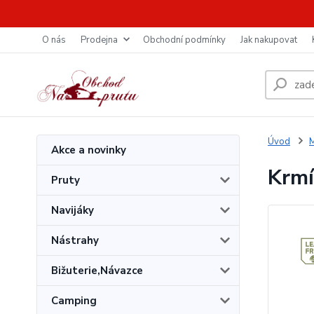
O nás
Prodejna
Obchodní podmínky
Jak nakupovat
Úvod
M
Akce a novinky
Krmí
Pruty
Navijáky
Nástrahy
Bižuterie,Návazce
Camping