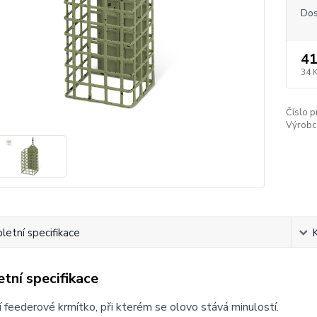
Dos
41
34 
Číslo p
Výrobc
etní specifikace
tní specifikace
 feederové krmítko, při kterém se olovo stává minulostí.