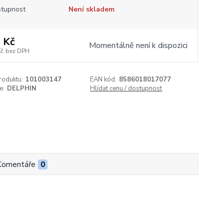
tupnost
Není skladem
 Kč
Momentálně není k dispozici
Kč
bez DPH
roduktu:
101003147
EAN kód:
8586018017077
e:
DELPHIN
Hlídat cenu / dostupnost
Komentáře
0