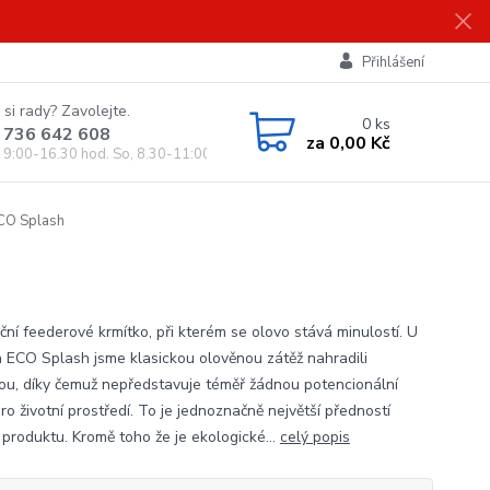
Přihlášení
 si rady? Zavolejte.
0
ks
 736 642 608
za
0,00 Kč
, 9:00-16.30 hod. So, 8.30-11:00 hod.)
ECO Splash
ční feederové krmítko, při kterém se olovo stává minulostí. U
a ECO Splash jsme klasickou olověnou zátěž nahradili
ou, díky čemuž nepředstavuje téměř žádnou potencionální
ro životní prostředí. To je jednoznačně největší předností
 produktu. Kromě toho že je ekologické...
celý popis