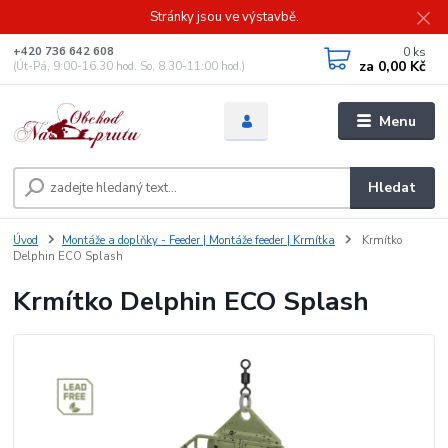
Stránky jsou ve výstavbě.
0
ks
+420 736 642 608
za
0,00 Kč
(Út-Pá, 9:00-16.30 hod. So, 8.30-11:00 hod.)
Menu
Hledat
Úvod
Montáže a doplňky - Feeder | Montáže feeder | Krmítka
Krmítko
Delphin ECO Splash
Krmítko Delphin ECO Splash