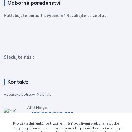
Odborné poradenství
P
otřebujete poradit s výběrem? Neváhejte se zeptat :
Sledujte nás :
Kontakt:
Rybářské potřeby-Na prutu
Aleš Horych
+420 736 642 608
(Út-Pá, 9:00-16.30 hod. So, 8.30-11:00 hod.)
Pro základní funkčnost, zpříjemnění používání webu, analytické
účely a v případě udělení souhlasu také pro účely cílení reklamy
obchod-naprutu@seznam.cz