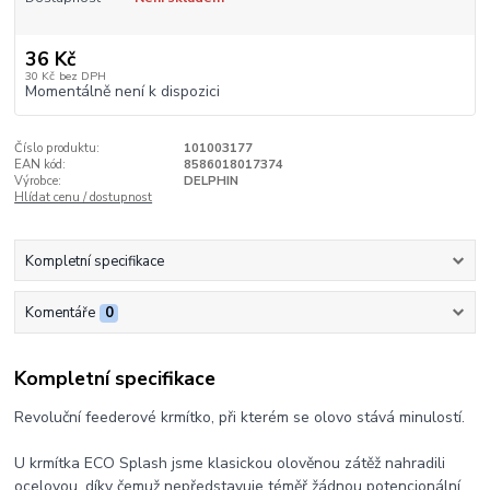
36 Kč
30 Kč
bez DPH
Momentálně není k dispozici
Číslo produktu:
101003177
EAN kód:
8586018017374
Výrobce:
DELPHIN
Hlídat cenu / dostupnost
Kompletní specifikace
Komentáře
0
Kompletní specifikace
Revoluční feederové krmítko, při kterém se olovo stává minulostí.
U krmítka ECO Splash jsme klasickou olověnou zátěž nahradili
ocelovou, díky čemuž nepředstavuje téměř žádnou potencionální