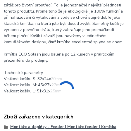
zátěž pro životní prostředí. To je jednoznačně největší předností
tohoto produktu. Kromě toho že je ekologické, je 100% funkční a
při nahazování či vytahování z vody se chová stejně dobře jako
klasická krmítka, na která jste byli dosud zvyklí. Samotný košík je
vyroben z pevného drátu, který zabraňuje jeho promáčknutí
během plnění. Košík i závaží jsou navrženy v jedinečném
kamuflážovém designu, čímž krmítko excelentně splyne se dnem.
Krmítka ECO Splash jsou balena po 12 kusech v praktickém
prezentéru do prodejny.
Technické parametry:
Velikost košíku S: 32x24x20mm
Velikost košíku M: 45x27x27mm
Velikost košíku L: 51x31x25mm
Zboží zařazeno v kategoriích
Montáže a doplňky - Feeder | Montáže feeder | Krmítka