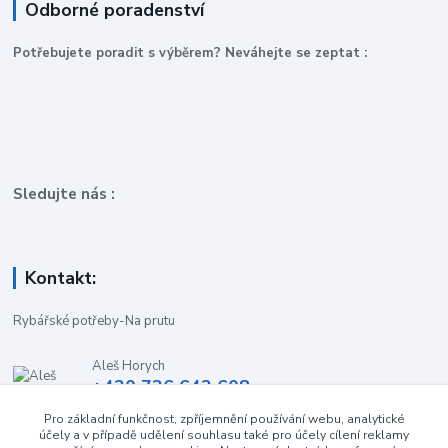
Odborné poradenství
P
otřebujete poradit s výběrem? Neváhejte se zeptat :
Sledujte nás :
Kontakt:
Rybářské potřeby-Na prutu
Aleš Horych
+420 736 642 608
(Út-Pá, 9:00-16.30 hod. So, 8.30-11:00 hod.)
Pro základní funkčnost, zpříjemnění používání webu, analytické
účely a v případě udělení souhlasu také pro účely cílení reklamy
obchod-naprutu@seznam.cz