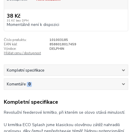
38 Kč
31 Kč
bez DPH
Momentálně není k dispozici
Číslo produktu:
101003185
EAN kód:
8586018017459
Výrobce:
DELPHIN
Hlídat cenu / dostupnost
Kompletní specifikace
Komentáře
0
Kompletní specifikace
Revoluční feederové krmítko, při kterém se olovo stává minulostí.
U krmítka ECO Splash jsme klasickou olověnou zátěž nahradili
ocelovou, díky čemuž nepředstavuje téměř žádnou potencionální