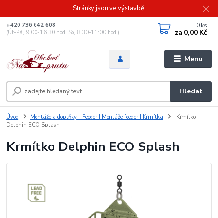
Stránky jsou ve výstavbě.
0
ks
+420 736 642 608
za
0,00 Kč
(Út-Pá, 9:00-16.30 hod. So, 8.30-11:00 hod.)
Menu
Hledat
Úvod
Montáže a doplňky - Feeder | Montáže feeder | Krmítka
Krmítko
Delphin ECO Splash
Krmítko Delphin ECO Splash