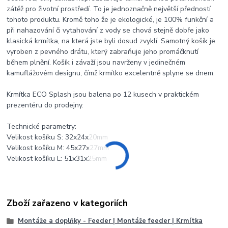
zátěž pro životní prostředí. To je jednoznačně největší předností
tohoto produktu. Kromě toho že je ekologické, je 100% funkční a
při nahazování či vytahování z vody se chová stejně dobře jako
klasická krmítka, na která jste byli dosud zvyklí. Samotný košík je
vyroben z pevného drátu, který zabraňuje jeho promáčknutí
během plnění. Košík i závaží jsou navrženy v jedinečném
kamuflážovém designu, čímž krmítko excelentně splyne se dnem.
Krmítka ECO Splash jsou balena po 12 kusech v praktickém
prezentéru do prodejny.
Technické parametry:
Velikost košíku S: 32x24x20mm
Velikost košíku M: 45x27x27mm
Velikost košíku L: 51x31x25mm
Zboží zařazeno v kategoriích
Montáže a doplňky - Feeder | Montáže feeder | Krmítka