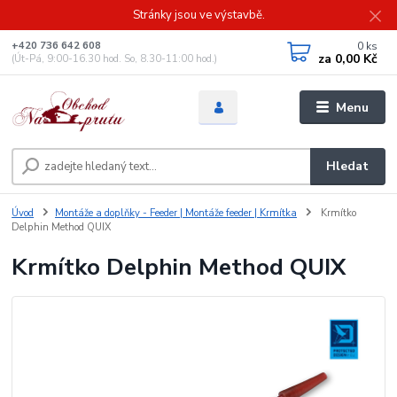
Stránky jsou ve výstavbě.
0
ks
+420 736 642 608
za
0,00 Kč
(Út-Pá, 9:00-16.30 hod. So, 8.30-11:00 hod.)
Menu
Hledat
Úvod
Montáže a doplňky - Feeder | Montáže feeder | Krmítka
Krmítko
Delphin Method QUIX
Krmítko Delphin Method QUIX