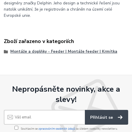
designéry značky Delphin. Jeho design a technické řešení jsou
natolik unikátní, že je registrován a chráněn na území celé
Evropské unie.
Zboží zařazeno v kategoriích
Montáže a doplňky - Feeder | Montáže feeder | Krmítka
Nepropásněte novinky, akce a
slevy!
Přihlásit se
Souhlasím se
zpracováním osobních údajů
za účelem rozesílky newsletteru.