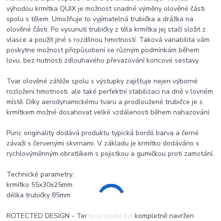
výhodou krmítka QUIX je možnost snadné výměny olověné části
spolu s tělem. Umožňuje to vyjímatelná trubička a drážka na
olověné části. Po vysunutí trubičky z těla krmítka jej stačí složit z
vlasce a použít jiné s rozdílnou hmotností. Taková variabilita vám
poskytne možnost přizpůsobení se různým podmínkám během
lovu, bez nutnosti zdlouhavého převazování koncové sestavy.
Tvar olověné zátěže spolu s výstupky zajišťuje nejen výborné
rozložení hmotnosti, ale také perfektní stabilizaci na dně v lovném
místě. Díky aerodynamickému tvaru a prodloužené trubičce je s
krmítkem možné dosahovat velké vzdálenosti během nahazování.
Punc originality dodává produktu typická bordó barva a černé
závaží s červenými skvrnami. V základu je krmítko dodáváno s
rychlovýměnným obratlíkem s pojistkou a gumičkou proti zamotání.
Technické parametry:
krmítko 55x30x25mm
délka trubičky 85mm
ROTECTED DESIGN - Tento produkt byl kompletně navržen