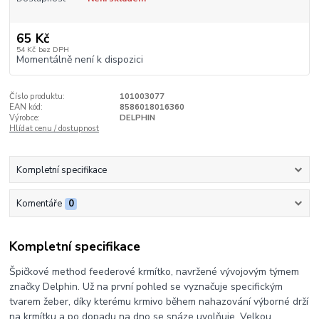
65 Kč
54 Kč
bez DPH
Momentálně není k dispozici
Číslo produktu:
101003077
EAN kód:
8586018016360
Výrobce:
DELPHIN
Hlídat cenu / dostupnost
Kompletní specifikace
Komentáře
0
Kompletní specifikace
Špičkové method feederové krmítko, navržené vývojovým týmem
značky Delphin. Už na první pohled se vyznačuje specifickým
tvarem žeber, díky kterému krmivo během nahazování výborné drží
na krmítku a po dopadu na dno se snáze uvolňuje. Velkou