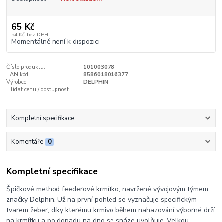
65 Kč
54 Kč
bez DPH
Momentálně není k dispozici
Číslo produktu:
101003078
EAN kód:
8586018016377
Výrobce:
DELPHIN
Hlídat cenu / dostupnost
Kompletní specifikace
Komentáře
0
Kompletní specifikace
Špičkové method feederové krmítko, navržené vývojovým týmem
značky Delphin. Už na první pohled se vyznačuje specifickým
tvarem žeber, díky kterému krmivo během nahazování výborné drží
na krmítku a po dopadu na dno se snáze uvolňuje. Velkou