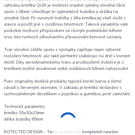
výhodou krmítka QUIX je možnost snadné výměny olověné části
spolu s tělem. Umožňuje to vyjímatelná trubička a drážka na
olověné části. Po vysunutí trubičky z těla krmítka jej stačí složit z
vlasce a použít jiné s rozdílnou hmotností. Taková variabilita vám
poskytne možnost přizpůsobení se různým podmínkám během
lovu, bez nutnosti zdlouhavého převazování koncové sestavy.
Tvar olověné zátěže spolu s výstupky zajišťuje nejen výborné
rozložení hmotnosti, ale také perfektní stabilizaci na dně v lovném
místě. Díky aerodynamickému tvaru a prodloužené trubičce je s
krmítkem možné dosahovat velké vzdálenosti během nahazování.
Punc originality dodává produktu typická bordó barva a černé
závaží s červenými skvrnami. V základu je krmítko dodáváno s
rychlovýměnným obratlíkem s pojistkou a gumičkou proti zamotání.
Technické parametry:
krmítko 55x30x25mm
délka trubičky 85mm
ROTECTED DESIGN - Tento produkt byl kompletně navržen