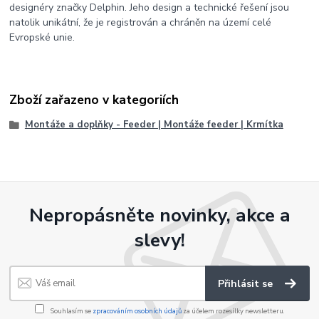
designéry značky Delphin. Jeho design a technické řešení jsou
natolik unikátní, že je registrován a chráněn na území celé
Evropské unie.
Zboží zařazeno v kategoriích
Montáže a doplňky - Feeder | Montáže feeder | Krmítka
Nepropásněte novinky, akce a
slevy!
Přihlásit se
Souhlasím se
zpracováním osobních údajů
za účelem rozesílky newsletteru.