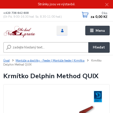
Stránky jsou ve výstavbě.
0
ks
+420 736 642 608
za
0,00 Kč
(Út-Pá, 9:00-16.30 hod. So, 8.30-11:00 hod.)
Menu
Hledat
Úvod
Montáže a doplňky - Feeder | Montáže feeder | Krmítka
Krmítko
Delphin Method QUIX
Krmítko Delphin Method QUIX