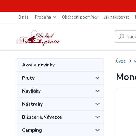
O nás
Prodejna
Obchodní podmínky
Jak nakupovat
Úvod
V
Akce a novinky
Mono
Pruty
Navijáky
Nástrahy
Bižuterie,Návazce
Camping