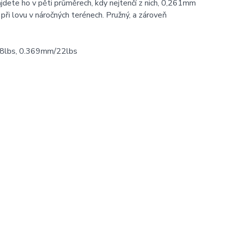
ajdete ho v pěti průměrech, kdy nejtenčí z nich, 0,261mm
při lovu v náročných terénech. Pružný, a zároveň
8lbs, 0.369mm/22lbs