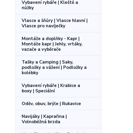
Vybavení rybáře | Kleště a
nůžky
Vlasce a šňůry | Vlasce hlavní |
Vlasce pro navíječky
Montáže a doplňky - Kapr |
Montáže kapr | Jehly, vrtáky,
vazače a vyběrače
Tašky a Camping | Saky,
podložky a vážení | Podložky a
kolébky
Vybavení rybáře | Krabice a
boxy | Speciální
Oděv, obuv, brýle | Rukavice
Navijáky | Kaprařina |
Volnoběžná brzda