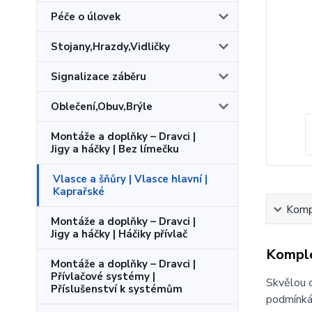
Péče o úlovek
Stojany,Hrazdy,Vidličky
Signalizace záběru
Oblečení,Obuv,Brýle
Montáže a doplňky – Dravci |
Jigy a háčky | Bez límečku
Vlasce a šňůry | Vlasce hlavní |
Kaprařské
Kompl
Montáže a doplňky – Dravci |
Jigy a háčky | Háčiky přívlač
Komple
Montáže a doplňky – Dravci |
Přívlačové systémy |
Skvělou o
Příslušenství k systémům
podmínkác