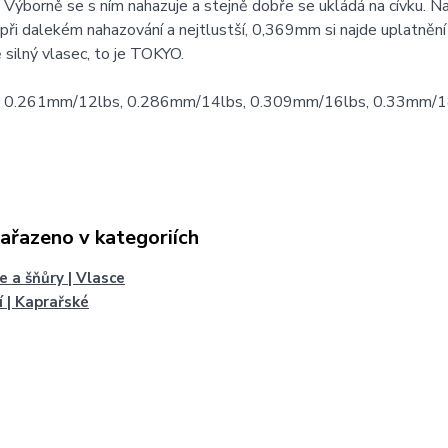
 Výborně se s ním nahazuje a stejně dobře se ukládá na cívku. N
 při dalekém nahazování a nejtlustší, 0,369mm si najde uplatnění 
 silný vlasec, to je TOKYO.
 0.261mm/12lbs, 0.286mm/14lbs, 0.309mm/16lbs, 0.33mm/1
zařazeno v kategoriích
e a šňůry | Vlasce
í | Kaprařské