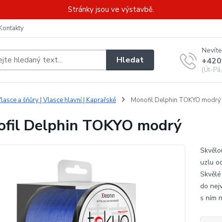
Stránky jsou ve výstavbě.
Kontakty
Nevíte
Hledat
+420
(Út-Pá
lasce a šňůry | Vlasce hlavní | Kaprařské
Monofil Delphin TOKYO modrý
fil Delphin TOKYO modrý
Skvělo
uzlu o
Skvělé
do nej
s ním n