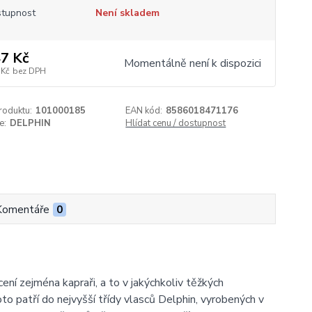
tupnost
Není skladem
7 Kč
Momentálně není k dispozici
 Kč
bez DPH
roduktu:
101000185
EAN kód:
8586018471176
e:
DELPHIN
Hlídat cenu / dostupnost
Komentáře
0
ní zejména kapraři, a to v jakýchkoliv těžkých
to patří do nejvyšší třídy vlasců Delphin, vyrobených v