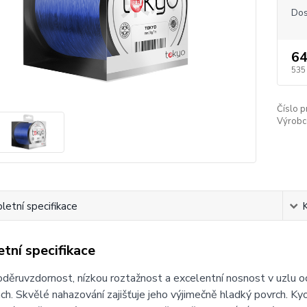
Dos
64
535
Číslo p
Výrobc
etní specifikace
tní specifikace
děruvzdornost, nízkou roztažnost a excelentní nosnost v uzlu oce
h. Skvělé nahazování zajišťuje jeho výjimečně hladký povrch. Kyo