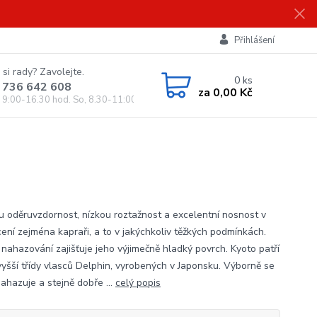
Přihlášení
 si rady? Zavolejte.
0
ks
 736 642 608
za
0,00 Kč
, 9:00-16.30 hod. So, 8.30-11:00 hod.)
u oděruvzdornost, nízkou roztažnost a excelentní nosnost v
cení zejména kapraři, a to v jakýchkoliv těžkých podmínkách.
 nahazování zajišťuje jeho výjimečně hladký povrch. Kyoto patří
vyšší třídy vlasců Delphin, vyrobených v Japonsku. Výborně se
ahazuje a stejně dobře ...
celý popis