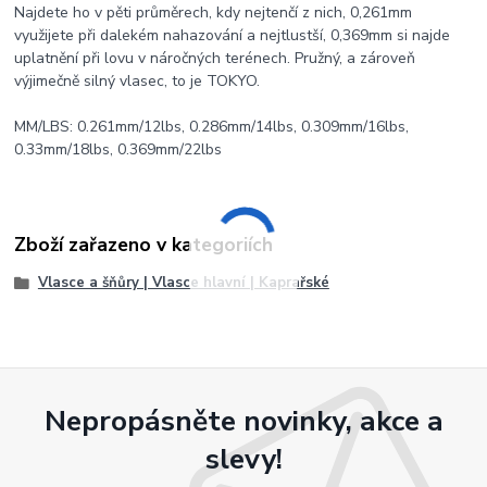
Najdete ho v pěti průměrech, kdy nejtenčí z nich, 0,261mm
využijete při dalekém nahazování a nejtlustší, 0,369mm si najde
uplatnění při lovu v náročných terénech. Pružný, a zároveň
výjimečně silný vlasec, to je TOKYO.
MM/LBS: 0.261mm/12lbs, 0.286mm/14lbs, 0.309mm/16lbs,
0.33mm/18lbs, 0.369mm/22lbs
Zboží zařazeno v kategoriích
Vlasce a šňůry | Vlasce hlavní | Kaprařské
Nepropásněte novinky, akce a
slevy!