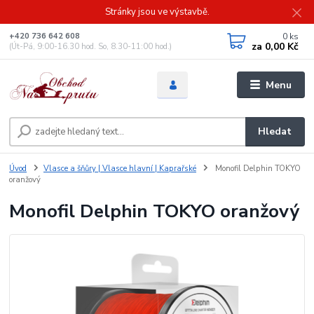
Stránky jsou ve výstavbě.
0
ks
+420 736 642 608
za
0,00 Kč
(Út-Pá, 9:00-16.30 hod. So, 8.30-11:00 hod.)
Menu
Hledat
Úvod
Vlasce a šňůry | Vlasce hlavní | Kaprařské
Monofil Delphin TOKYO
oranžový
Monofil Delphin TOKYO oranžový