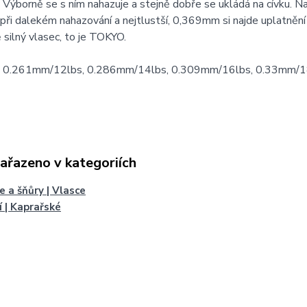
 Výborně se s ním nahazuje a stejně dobře se ukládá na cívku. N
 při dalekém nahazování a nejtlustší, 0,369mm si najde uplatnění 
 silný vlasec, to je TOKYO.
 0.261mm/12lbs, 0.286mm/14lbs, 0.309mm/16lbs, 0.33mm/1
zařazeno v kategoriích
e a šňůry | Vlasce
í | Kaprařské