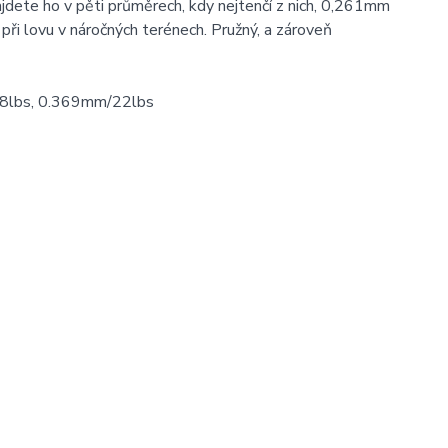
ajdete ho v pěti průměrech, kdy nejtenčí z nich, 0,261mm
při lovu v náročných terénech. Pružný, a zároveň
8lbs, 0.369mm/22lbs