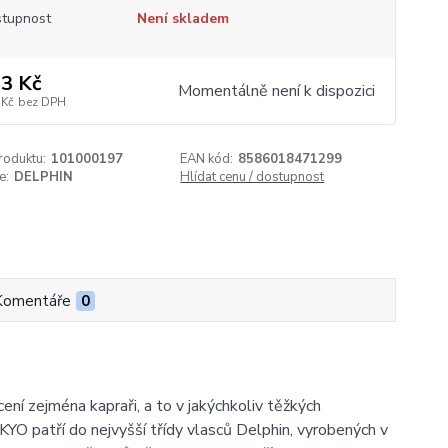
tupnost
Není skladem
3 Kč
Momentálně není k dispozici
 Kč
bez DPH
roduktu:
101000197
EAN kód:
8586018471299
e:
DELPHIN
Hlídat cenu / dostupnost
Komentáře
0
ní zejména kapraři, a to v jakýchkoliv těžkých
KYO patří do nejvyšší třídy vlasců Delphin, vyrobených v