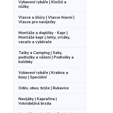
Vybavení rybáře | Kleště a
nůžky
Vlasce a šňůry | Vlasce hlavní |
Vlasce pro navíječky
Montáže a doplňky - Kapr |
Montáže kapr | Jehly, vrtáky,
vazače a vyběrače
Tašky a Camping | Saky,
podložky a vážení | Podložky a
kolébky
Vybavení rybáře | Krabice a
boxy | Speciální
Oděv, obuv, brýle | Rukavice
Navijáky | Kaprařina |
Volnoběžná brzda