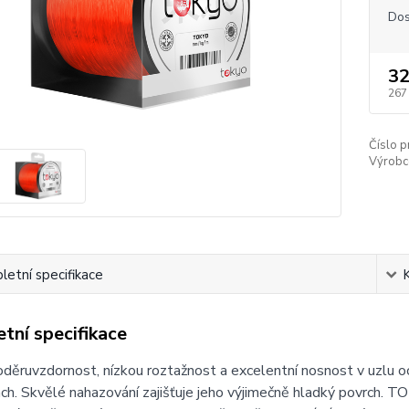
Dos
32
267
Číslo p
Výrobc
etní specifikace
tní specifikace
děruvzdornost, nízkou roztažnost a excelentní nosnost v uzlu oce
h. Skvělé nahazování zajišťuje jeho výjimečně hladký povrch. TO