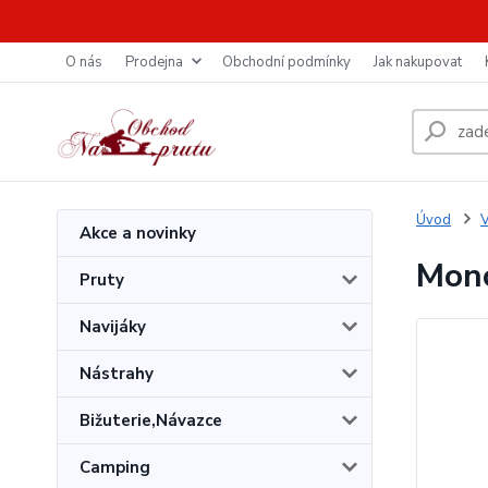
O nás
Prodejna
Obchodní podmínky
Jak nakupovat
Úvod
V
Akce a novinky
Mono
Pruty
Navijáky
Nástrahy
Bižuterie,Návazce
Camping