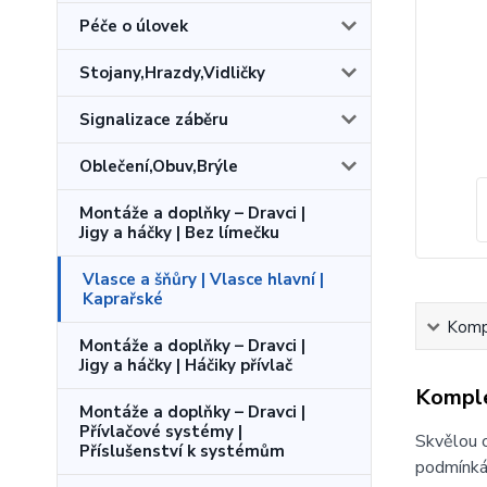
Péče o úlovek
Stojany,Hrazdy,Vidličky
Signalizace záběru
Oblečení,Obuv,Brýle
Montáže a doplňky – Dravci |
Jigy a háčky | Bez límečku
Vlasce a šňůry | Vlasce hlavní |
Kaprařské
Kompl
Montáže a doplňky – Dravci |
Jigy a háčky | Háčiky přívlač
Komple
Montáže a doplňky – Dravci |
Přívlačové systémy |
Skvělou o
Příslušenství k systémům
podmínkác