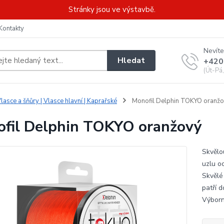
Stránky jsou ve výstavbě.
Kontakty
Nevíte
Hledat
+420
(Út-Pá
lasce a šňůry | Vlasce hlavní | Kaprařské
Monofil Delphin TOKYO oranž
fil Delphin TOKYO oranžový
Skvělo
uzlu o
Skvělé
patří d
Výborn