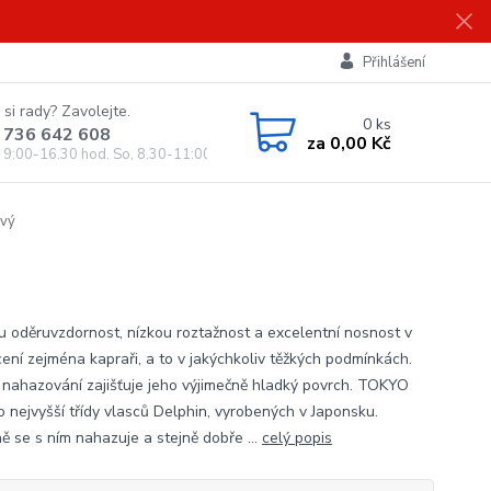
Přihlášení
 si rady? Zavolejte.
0
ks
 736 642 608
za
0,00 Kč
, 9:00-16.30 hod. So, 8.30-11:00 hod.)
ový
u oděruvzdornost, nízkou roztažnost a excelentní nosnost v
cení zejména kapraři, a to v jakýchkoliv těžkých podmínkách.
 nahazování zajišťuje jeho výjimečně hladký povrch. TOKYO
o nejvyšší třídy vlasců Delphin, vyrobených v Japonsku.
ě se s ním nahazuje a stejně dobře ...
celý popis