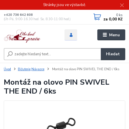
Stránky jsou ve výstavbě.
0
ks
+420 736 642 608
za
0,00 Kč
(Út-Pá, 9:00-16.30 hod. So, 8.30-11:00 hod.)
Menu
Hledat
Úvod
Bižuterie,Návazce
Montáž na olovo PIN SWIVEL THE END / 6ks
Montáž na olovo PIN SWIVEL
THE END / 6ks