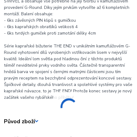
SWIVEL a obsahuje vše potřebné na její tvorbu v kamuflážovém
provedení G-Round. Díky jejím prvkům vytvoříte až 6 kompletních
montáží. Balení obsahuje:
- 6ks závěsných PIN klipů s gumičkou
- 6ks kaprařských obratlíků velikosti 4
- 6ks tvrdých gumiček proti zamotání délky 4cm
Série kaprařské bižuterie THE END v unikátním kamuflážovém G-
Round vyhotovení dílů vyrobených vstřikovacím lisem v nejvyšší
kvalitě. Ideální lom světla pod hladinou činí z těchto produktů
téměř neviditelné prvky vodního světa. Částečně transparentní
hnědá barva ve spojení s černými matnými částicemi jsou tím
pravým receptem na bezchybné odprezentování koncové sestavy.
Špičkové detaily, dlouhá trvanlivost a spolehlivé systémy pro vaše
kaprařské návazce, to je THE END! Protože konec sestavy je nový
začátek vašeho rybářského příběhu!
Původ zboží