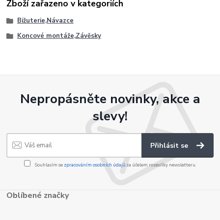
Zboží zařazeno v kategoriích
Bižuterie,Návazce
Koncové montáže,Závěsky
Nepropásněte novinky, akce a
slevy!
Přihlásit se
Souhlasím se
zpracováním osobních údajů
za účelem rozesílky newsletteru.
Oblíbené značky