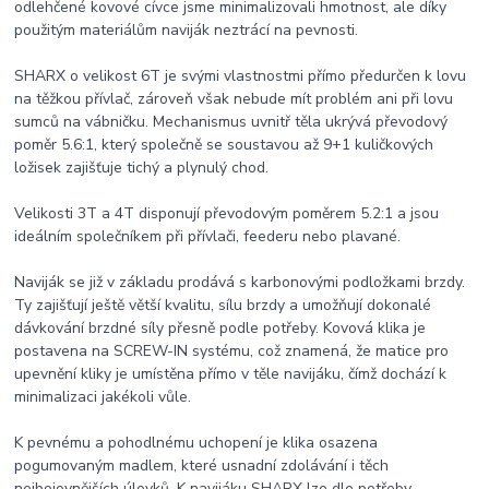
odlehčené kovové cívce jsme minimalizovali hmotnost, ale díky
použitým materiálům naviják neztrácí na pevnosti.
SHARX o velikost 6T je svými vlastnostmi přímo předurčen k lovu
na těžkou přívlač, zároveň však nebude mít problém ani při lovu
sumců na vábničku. Mechanismus uvnitř těla ukrývá převodový
poměr 5.6:1, který společně se soustavou až 9+1 kuličkových
ložisek zajišťuje tichý a plynulý chod.
Velikosti 3T a 4T disponují převodovým poměrem 5.2:1 a jsou
ideálním společníkem při přívlači, feederu nebo plavané.
Naviják se již v základu prodává s karbonovými podložkami brzdy.
Ty zajišťují ještě větší kvalitu, sílu brzdy a umožňují dokonalé
dávkování brzdné síly přesně podle potřeby. Kovová klika je
postavena na SCREW-IN systému, což znamená, že matice pro
upevnění kliky je umístěna přímo v těle navijáku, čímž dochází k
minimalizaci jakékoli vůle.
K pevnému a pohodlnému uchopení je klika osazena
pogumovaným madlem, které usnadní zdolávání i těch
nejbojovnějších úlovků. K navijáku SHARX lze dle potřeby