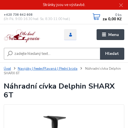
Stránky jsou ve výstavbě.
0
ks
+420 736 642 608
za
0,00 Kč
(Út-Pá, 9:00-16.30 hod. So, 8.30-11:00 hod.)
Menu
Hledat
Úvod
Navijáky | Feeder/Plavaná | Přední brzda
Náhradní cívka Delphin
SHARX 6T
Náhradní cívka Delphin SHARX
6T