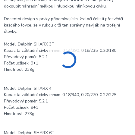
dokoupit náhradní mělkou i hlubokou hliníkovou cívku.
Decentní design s prvky připomínajícími žraločí čelisti přesvědčí
každého lovce, že v rukou drží ten správný naviják na trofejní
úlovky.
Model: Delphin SHARX 3T
Kapacita základní cívky mm/m: 0.14/390, 0.18/235, 0.20/190
Převodový poměr: 5.2:1
Počet ložisek: 9+1
Hmotnost: 239g
Model: Delphin SHARX 4T
Kapacita základní cívky mm/m: 0.18/340, 0.20/270, 0.22/225
Převodový poměr: 5.2:1
Počet ložisek: 9+1
Hmotnost: 273g
Model: Delphin SHARX 6T