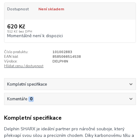
Dostupnost
Není skladem
620 Kč
512 Kč
bez DPH
Momentálně není k dispozici
Číslo produktu:
101002883
EAN kód:
8585066514538
Výrobce:
DELPHIN
Hlídat cenu / dostupnost
Kompletní specifikace
Komentáře
0
Kompletní specifikace
Delphin SHARX je ideální partner pro náročné souboje, který
překvapí svou silou a precizním chodem. Díky karbonovému tělu a