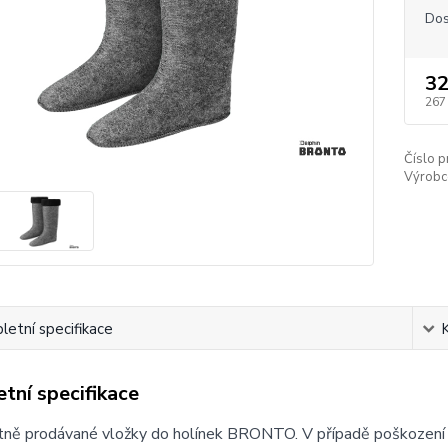
Dos
32
267
Číslo p
Výrobc
etní specifikace
tní specifikace
ě prodávané vložky do holínek BRONTO. V případě poškození či 