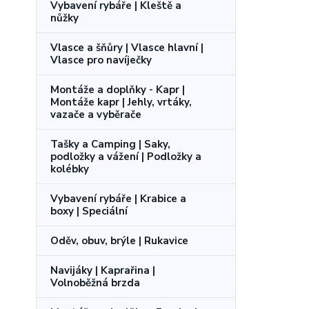
Vybavení rybáře | Kleště a
nůžky
Vlasce a šňůry | Vlasce hlavní |
Vlasce pro navíječky
Montáže a doplňky - Kapr |
Montáže kapr | Jehly, vrtáky,
vazače a vyběrače
Tašky a Camping | Saky,
podložky a vážení | Podložky a
kolébky
Vybavení rybáře | Krabice a
boxy | Speciální
Oděv, obuv, brýle | Rukavice
Navijáky | Kaprařina |
Volnoběžná brzda