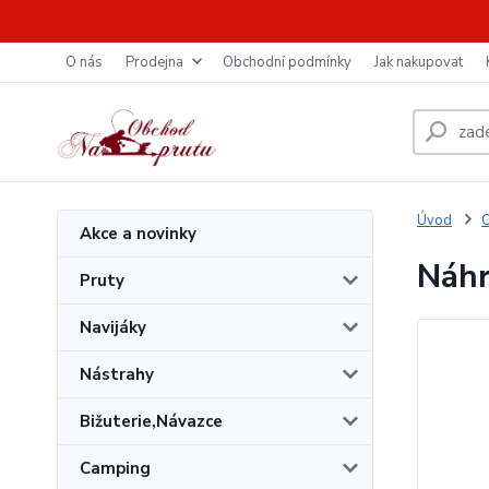
O nás
Prodejna
Obchodní podmínky
Jak nakupovat
Úvod
O
Akce a novinky
Náhr
Pruty
Navijáky
Nástrahy
Bižuterie,Návazce
Camping