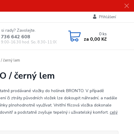
Přihlášení
 si rady? Zavolejte.
0
ks
 736 642 608
za
0,00 Kč
, 9:00-16.30 hod. So, 8.30-11:00 hod.)
/ černý lem
O / černý lem
atně prodávané vložky do holínek BRONTO. V případě
ení či ztráty původních vložek lze dokoupit náhradní, a nadále
línky plnohodnotně využívat. Vnitřní filcová vložka dokonale
dovnitř a podstatně zvyšuje tepelný i uživatelský komfort.
celý