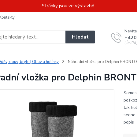
Stránky jsou ve výstavbě.
Kontakty
Nevíte
Hledat
+420
(Út-Pá
děv, obuv, brýle | Obuv a holínky
Náhradní vložka pro Delphin BRONTO 
adní vložka pro Delphin BRONT
Samost
poškoz
tak ho
sedne 
popis