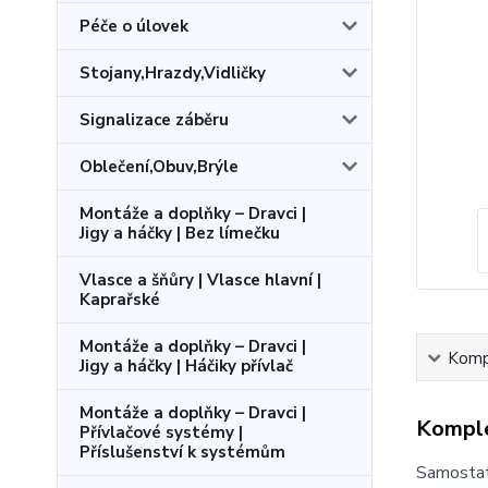
Péče o úlovek
Stojany,Hrazdy,Vidličky
Signalizace záběru
Oblečení,Obuv,Brýle
Montáže a doplňky – Dravci |
Jigy a háčky | Bez límečku
Vlasce a šňůry | Vlasce hlavní |
Kaprařské
Montáže a doplňky – Dravci |
Kompl
Jigy a háčky | Háčiky přívlač
Montáže a doplňky – Dravci |
Komple
Přívlačové systémy |
Příslušenství k systémům
Samostatn