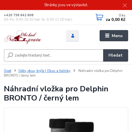
Stránky jsou ve výstavbě.
0
ks
+420 736 642 608
za
0,00 Kč
(Út-Pá, 9:00-16.30 hod. So, 8.30-11:00 hod.)
Menu
Hledat
Úvod
Oděv, obuv, brýle | Obuv a holínky
Náhradní vložka pro Delphin
BRONTO / černý lem
Náhradní vložka pro Delphin
BRONTO / černý lem