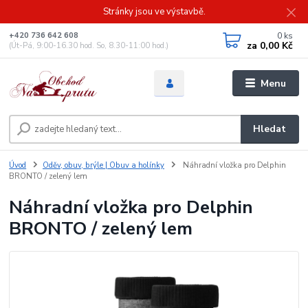
Stránky jsou ve výstavbě.
0
ks
+420 736 642 608
za
0,00 Kč
(Út-Pá, 9:00-16.30 hod. So, 8.30-11:00 hod.)
Menu
Hledat
Úvod
Oděv, obuv, brýle | Obuv a holínky
Náhradní vložka pro Delphin
BRONTO / zelený lem
Náhradní vložka pro Delphin
BRONTO / zelený lem