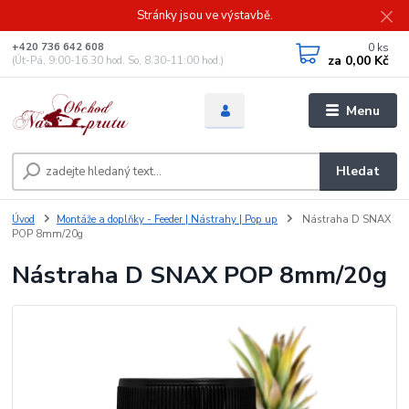
Stránky jsou ve výstavbě.
0
ks
+420 736 642 608
za
0,00 Kč
(Út-Pá, 9:00-16.30 hod. So, 8.30-11:00 hod.)
Menu
Hledat
Úvod
Montáže a doplňky - Feeder | Nástrahy | Pop up
Nástraha D SNAX
POP 8mm/20g
Nástraha D SNAX POP 8mm/20g