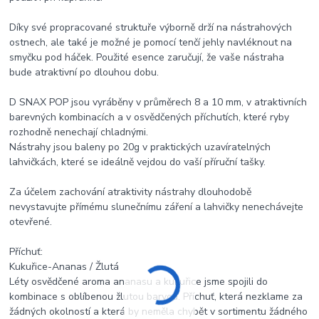
Díky své propracované struktuře výborně drží na nástrahových
ostnech, ale také je možné je pomocí tenčí jehly navléknout na
smyčku pod háček. Použité esence zaručují, že vaše nástraha
bude atraktivní po dlouhou dobu.
D SNAX POP jsou vyráběny v průměrech 8 a 10 mm, v atraktivních
barevných kombinacích a v osvědčených příchutích, které ryby
rozhodně nenechají chladnými.
Nástrahy jsou baleny po 20g v praktických uzavíratelných
lahvičkách, které se ideálně vejdou do vaší příruční tašky.
Za účelem zachování atraktivity nástrahy dlouhodobě
nevystavujte přímému slunečnímu záření a lahvičky nenechávejte
otevřené.
Příchuť:
Kukuřice-Ananas / Žlutá
Léty osvědčené aroma ananasu a kukuřice jsme spojili do
kombinace s oblíbenou žlutou barvou. Příchuť, která nezklame za
žádných okolností a která by neměla chybět v sortimentu žádného