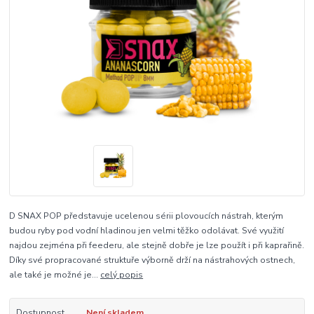
D SNAX POP představuje ucelenou sérii plovoucích nástrah, kterým
budou ryby pod vodní hladinou jen velmi těžko odolávat. Své využití
najdou zejména při feederu, ale stejně dobře je lze použít i při kaprařině.
Díky své propracované struktuře výborně drží na nástrahových ostnech,
ale také je možné je...
celý popis
Dostupnost
Není skladem