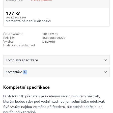
127 Kč
105 Kč
bez DPH
Momentálně není k dispozici
Číslo produktu:
101002195
EAN kód:
8585066509275
Výrobce:
DELPHIN
Hlídat cenu / dostupnost
Kompletní specifikace
Komentáře
0
Kompletní specifikace
D SNAX POP představuje ucelenou sérii plovoucích nástrah,
kterým budou ryby pod vodní hladinou jen velmi těžko odolávat.
Své využití najdou zejména při feederu, ale stejně dobře je lze
použít i při kaprařině.