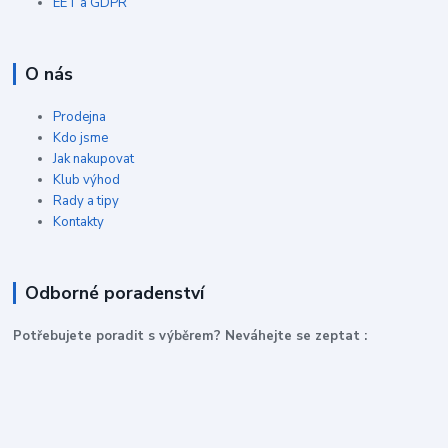
EET a GDPR
O nás
Prodejna
Kdo jsme
Jak nakupovat
Klub výhod
Rady a tipy
Kontakty
Odborné poradenství
P
otřebujete poradit s výběrem? Neváhejte se zeptat :