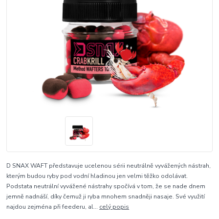
D SNAX WAFT představuje ucelenou sérii neutrálně vyvážených nástrah,
kterým budou ryby pod vodní hladinou jen velmi těžko odolávat.
Podstata neutrální vyvážené nástrahy spočívá v tom, že se nade dnem
jemně nadnáší, díky čemuž ji ryba mnohem snadněji nasaje. Své využití
najdou zejména při feederu, al...
celý popis