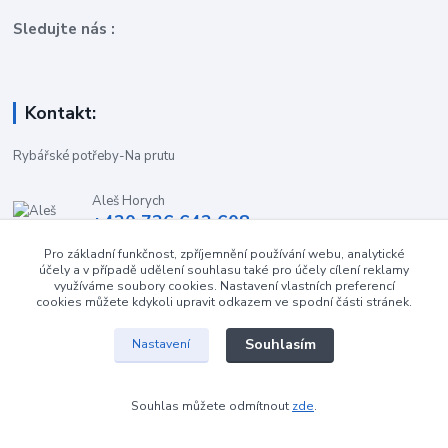
Sledujte nás :
Kontakt:
Rybářské potřeby-Na prutu
Aleš Horych
+420 736 642 608
(Út-Pá, 9:00-16.30 hod. So, 8.30-11:00 hod.)
Pro základní funkčnost, zpříjemnění používání webu, analytické
účely a v případě udělení souhlasu také pro účely cílení reklamy
obchod-naprutu@seznam.cz
využíváme soubory cookies. Nastavení vlastních preferencí
cookies můžete kdykoli upravit odkazem ve spodní části stránek.
Souhlasím
Nastavení
Souhlas můžete odmítnout
zde
.
Vytvořeno na
Eshop-rychle.cz