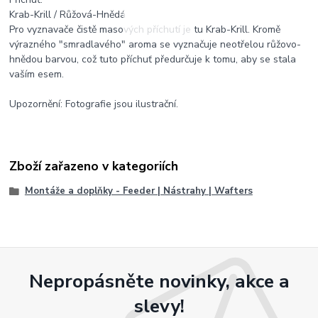
Krab-Krill / Růžová-Hnědá
Pro vyznavače čistě masových příchutí je tu Krab-Krill. Kromě
výrazného "smradlavého" aroma se vyznačuje neotřelou růžovo-
hnědou barvou, což tuto příchuť předurčuje k tomu, aby se stala
vaším esem.
Upozornění: Fotografie jsou ilustrační.
Zboží zařazeno v kategoriích
Montáže a doplňky - Feeder | Nástrahy | Wafters
Nepropásněte novinky, akce a
slevy!