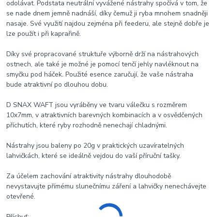
odolávat. Podstata neutrální vyvážené nástrahy spočívá v tom, že
se nade dnem jemně nadnáší, díky čemuž ji ryba mnohem snadněji
nasaje. Své využití najdou zejména při feederu, ale stejně dobře je
lze použít i při kaprařině.
Díky své propracované struktuře výborně drží na nástrahových
ostnech, ale také je možné je pomocí tenčí jehly navléknout na
smyčku pod háček. Použité esence zaručují, že vaše nástraha
bude atraktivní po dlouhou dobu.
D SNAX WAFT jsou vyráběny ve tvaru válečku s rozměrem
10x7mm, v atraktivních barevných kombinacích a v osvědčených
příchutích, které ryby rozhodně nenechají chladnými.
Nástrahy jsou baleny po 20g v praktických uzavíratelných
lahvičkách, které se ideálně vejdou do vaší příruční tašky.
Za účelem zachování atraktivity nástrahy dlouhodobě
nevystavujte přímému slunečnímu záření a lahvičky nenechávejte
otevřené.
Příchuť: