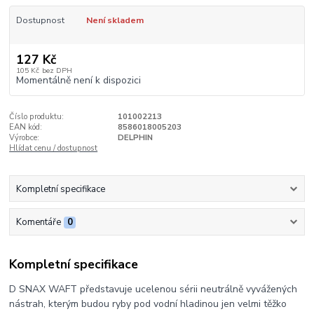
Dostupnost
Není skladem
127 Kč
105 Kč
bez DPH
Momentálně není k dispozici
Číslo produktu:
101002213
EAN kód:
8586018005203
Výrobce:
DELPHIN
Hlídat cenu / dostupnost
Kompletní specifikace
Komentáře
0
Kompletní specifikace
D SNAX WAFT představuje ucelenou sérii neutrálně vyvážených
nástrah, kterým budou ryby pod vodní hladinou jen velmi těžko