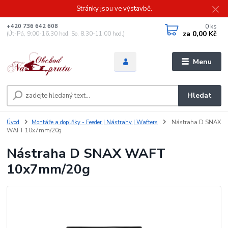
Stránky jsou ve výstavbě.
0
ks
+420 736 642 608
za
0,00 Kč
(Út-Pá, 9:00-16.30 hod. So, 8.30-11:00 hod.)
Menu
Hledat
Úvod
Montáže a doplňky - Feeder | Nástrahy | Wafters
Nástraha D SNAX
WAFT 10x7mm/20g
Nástraha D SNAX WAFT
10x7mm/20g