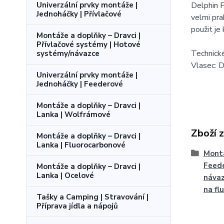
Delphin 
Univerzální prvky montáže |
Jednoháčky | Přívlačové
velmi pra
použit je
Montáže a doplňky – Dravci |
Přívlačové systémy | Hotové
Technick
systémy/návazce
Vlasec: 
Univerzální prvky montáže |
Jednoháčky | Feederové
Montáže a doplňky – Dravci |
Lanka | Wolfrámové
Zboží 
Montáže a doplňky – Dravci |
Lanka | Fluorocarbonové
Montá
Feede
Montáže a doplňky – Dravci |
Lanka | Ocelové
návaz
na fl
Tašky a Camping | Stravování |
Příprava jídla a nápojů