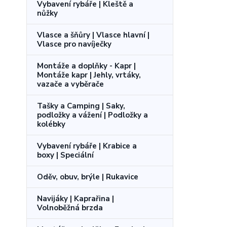
Vybavení rybáře | Kleště a
nůžky
Vlasce a šňůry | Vlasce hlavní |
Vlasce pro navíječky
Montáže a doplňky - Kapr |
Montáže kapr | Jehly, vrtáky,
vazače a vyběrače
Tašky a Camping | Saky,
podložky a vážení | Podložky a
kolébky
Vybavení rybáře | Krabice a
boxy | Speciální
Oděv, obuv, brýle | Rukavice
Navijáky | Kaprařina |
Volnoběžná brzda