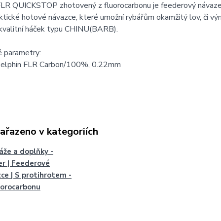
FLR QUICKSTOP zhotovený z fluorocarbonu je feederový návazec
ktické hotové návazce, které umožní rybářům okamžitý lov, či v
 kvalitní háček typu CHINU(BARB).
é parametry:
Delphin FLR Carbon/100%, 0.22mm
zařazeno v kategoriích
že a doplňky -
r | Feederové
ce | S protihrotem -
uorocarbonu