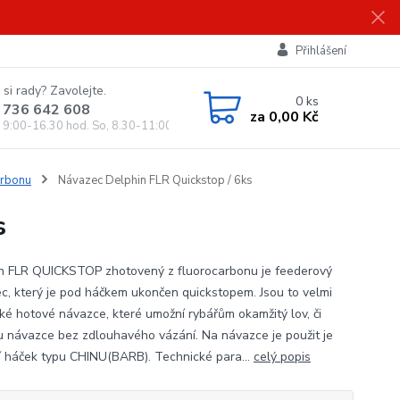
Přihlášení
 si rady? Zavolejte.
0
ks
 736 642 608
za
0,00 Kč
, 9:00-16.30 hod. So, 8.30-11:00 hod.)
arbonu
Návazec Delphin FLR Quickstop / 6ks
s
n FLR QUICKSTOP zhotovený z fluorocarbonu je feederový
c, který je pod háčkem ukončen quickstopem. Jsou to velmi
cké hotové návazce, které umožní rybářům okamžitý lov, či
 návazce bez zdlouhavého vázání. Na návazce je použit je
ní háček typu CHINU(BARB). Technické para...
celý popis