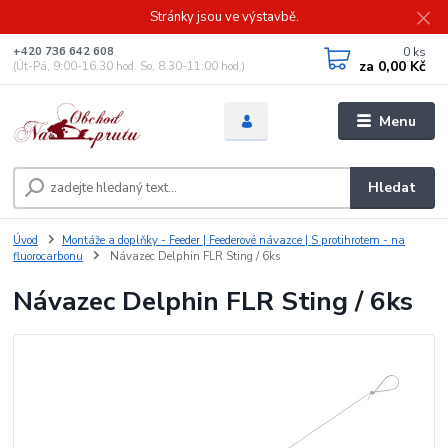
Stránky jsou ve výstavbě.
0
ks
+420 736 642 608
za
0,00 Kč
(Út-Pá, 9:00-16.30 hod. So, 8.30-11:00 hod.)
Menu
Hledat
Úvod
Montáže a doplňky - Feeder | Feederové návazce | S protihrotem - na
fluorocarbonu
Návazec Delphin FLR Sting / 6ks
Návazec Delphin FLR Sting / 6ks