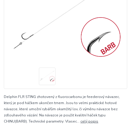
Delphin FLR STING zhotovený z fluorocarbonu je feederový návazec,
který je pod háčkem ukončen trnem. Jsou to velmi praktické hotové
návazce, které umožní rybářům okamžitý lov, či výměnu návazce bez
zdlouhavého vázání. Na návazce je použit kvalitní háček typu
CHINU(BARB). Technické parametry: Vlasec...
celý popis