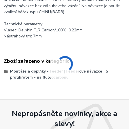
výměnu návazce bez zdlouhavého vázání. Na návazce je použit
kvalitní háček typu CHINU(BARB).
Technické parametry:
Vlasec: Delphin FLR Carbon/100%, 0.22mm
Nástrahový trn: 7mm
Zboží zařazeno v kategoriích
Montáže a doplňky - Feeder | Feederové návazce | S
protihrotem - na fluorocarbonu
Nepropásněte novinky, akce a
slevy!