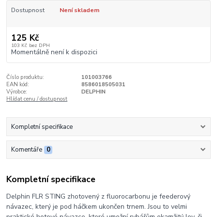
Dostupnost
Není skladem
125 Kč
103 Kč
bez DPH
Momentálně není k dispozici
Číslo produktu:
101003766
EAN kód:
8586018505031
Výrobce:
DELPHIN
Hlídat cenu / dostupnost
Kompletní specifikace
Komentáře
0
Kompletní specifikace
Delphin FLR STING zhotovený z fluorocarbonu je feederový
návazec, který je pod háčkem ukončen trnem. Jsou to velmi
praktické hotové návazce, které umožní rybářům okamžitý lov, či