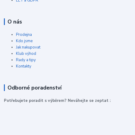
EET a GDPR
O nás
Prodejna
Kdo jsme
Jak nakupovat
Klub výhod
Rady a tipy
Kontakty
Odborné poradenství
P
otřebujete poradit s výběrem? Neváhejte se zeptat :