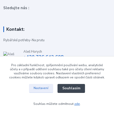
Sledujte nás :
Kontakt:
Rybářské potřeby-Na prutu
Aleš Horych
+420 736 642 608
(Út-Pá, 9:00-16.30 hod. So, 8.30-11:00 hod.)
Pro základní funkčnost, zpříjemnění používání webu, analytické
účely a v případě udělení souhlasu také pro účely cílení reklamy
obchod-naprutu@seznam.cz
využíváme soubory cookies. Nastavení vlastních preferencí
cookies můžete kdykoli upravit odkazem ve spodní části stránek.
Souhlasím
Nastavení
Souhlas můžete odmítnout
zde
.
Vytvořeno na
Eshop-rychle.cz