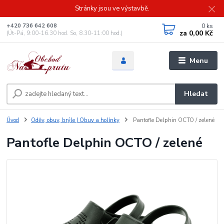
Stránky jsou ve výstavbě.
0
ks
+420 736 642 608
za
0,00 Kč
(Út-Pá, 9:00-16.30 hod. So, 8.30-11:00 hod.)
Menu
Hledat
Úvod
Oděv, obuv, brýle | Obuv a holínky
Pantofle Delphin OCTO / zelené
Pantofle Delphin OCTO / zelené