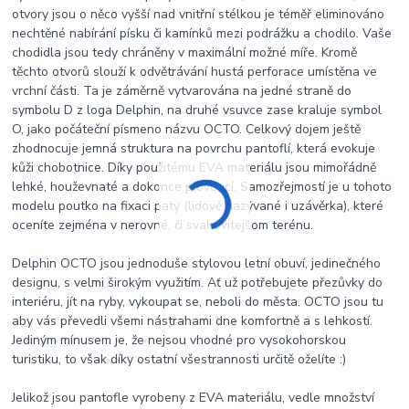
otvory jsou o něco vyšší nad vnitřní stélkou je téměř eliminováno
nechtěné nabírání písku či kamínků mezi podrážku a chodilo. Vaše
chodidla jsou tedy chráněny v maximální možné míře. Kromě
těchto otvorů slouží k odvětrávání hustá perforace umístěna ve
vrchní části. Ta je záměrně vytvarována na jedné straně do
symbolu D z loga Delphin, na druhé vsuvce zase kraluje symbol
O, jako počáteční písmeno názvu OCTO. Celkový dojem ještě
zhodnocuje jemná struktura na povrchu pantoflí, která evokuje
kůži chobotnice. Díky použitému EVA materiálu jsou mimořádně
lehké, houževnaté a dokonce plovoucí. Samozřejmostí je u tohoto
modelu poutko na fixaci paty (lidově nazývané i uzávěrka), které
oceníte zejména v nerovné, či svahovitejšom terénu.
Delphin OCTO jsou jednoduše stylovou letní obuví, jedinečného
designu, s velmi širokým využitím. Ať už potřebujete přezůvky do
interiéru, jít na ryby, vykoupat se, neboli do města. OCTO jsou tu
aby vás převedli všemi nástrahami dne komfortně a s lehkostí.
Jediným mínusem je, že nejsou vhodné pro vysokohorskou
turistiku, to však díky ostatní všestrannosti určitě oželíte :)
Jelikož jsou pantofle vyrobeny z EVA materiálu, vedle množství