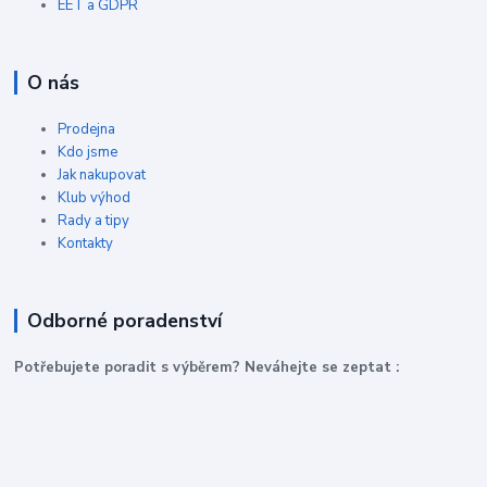
EET a GDPR
O nás
Prodejna
Kdo jsme
Jak nakupovat
Klub výhod
Rady a tipy
Kontakty
Odborné poradenství
P
otřebujete poradit s výběrem? Neváhejte se zeptat :