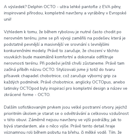
A výsledek? Delphin OCTO - ultra lehké pantofle z EVA pěny,
inspirované přírodou, kompletně navrženy a vyráběny v Evropské
unii!
Vzhledem k tomu, že během rybolovu je nutné často chodit po
nerovném terénu, jsme se při vývoji zaměřili na podešev, která je
podstatně pevnější a masivnější ve srovnání s levnějšími
konkurenčními modely. Právě to zaručuje, že chození v těchto
vsuvkách bude maximálně komfortní a dokonale odfiltruje
nerovnosti terénu. Při podešvi ještě chvíli zůstaneme. Právě tam
začíná příběh názvu OCTO. Stylizovali jsme ji totiž do tvaru
přísavek chapadel chobotnice, což zaručuje výborný grip za
každých podmínek. Právě chobotnice, anglicky OCTOpus, anebo
latinsky OCTOpod byly inspirací pro kompletní design a název ve
zkrácené forme - OCTO.
Dalším sofistikovaným prvkem jsou velké postranní otvory, jejichž
prioritním úkolem je starat se o odvětrávání a celkovou vzdušnost
v této obuvi. Záměrně nejsou navrženy ve výši podrážky, jak to
bývá standardem, ale o něco výše. Právě tento detail hraje
významnou roli během pobytu na břehu, či mělké vodě. Tím, že