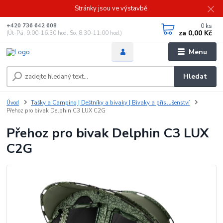
Stránky jsou ve výstavbě.
0
ks
+420 736 642 608
za
0,00 Kč
(Út-Pá, 9:00-16.30 hod. So, 8.30-11:00 hod.)
Menu
Hledat
Úvod
Tašky a Camping | Deštníky a bivaky | Bivaky a příslušenství
Přehoz pro bivak Delphin C3 LUX C2G
Přehoz pro bivak Delphin C3 LUX
C2G