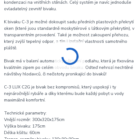
kondenzaci na vnitřních stěnách. Celý systém je navíc jednoduše
ovladatelný zevnitř bivaku.
K bivaku C-3 je možné dokoupit sadu předních plastových překrytí
oken (které jsou standardně moskytiérové s látkovým překrytím), v
transparentním provedení. Také je možnost zakoupení přehozu,
který zvýší tepelný odpor, a tím i izolační vlastnosti samotného
pláště.
Bivak má v balení automaticky základní podlahu, která je fixována
kvalitním zipem po celém obvodu bivaku. Odteď nehrozí nechtěné
návštěvy hlodavců, či nečistoty pronikající do bivaků!
C-3 LUX C2G je bivak bez kompromisů, který uspokojí i ty
nejnáročnější rybáře a díky kterému bude každý pobyt u vody
maximálně komfortní.
Technické parametry:
Vnější rozměr: 300x320x175cm
Výška bivaku: 175cm
Délka kšiltu: 60cm