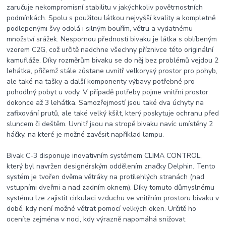
zaručuje nekompromisní stabilitu v jakýchkoliv povětrnostních
podmínkách. Spolu s použitou látkou nejvyšší kvality a kompletně
podlepenými švy odolá i silným bouřím, větru a vydatnému
množství srážek. Nespornou předností bivaku je látka s oblíbeným
vzorem C2G, což určitě nadchne všechny příznivce této originální
kamufláže. Díky rozměrům bivaku se do něj bez problémů vejdou 2
lehátka, přičemž stále zůstane uvnitř velkorysý prostor pro pohyb,
ale také na tašky a další komponenty výbavy potřebné pro
pohodlný pobyt u vody. V případě potřeby pojme vnitřní prostor
dokonce až 3 lehátka. Samozřejmostí jsou také dva úchyty na
zafixování prutů, ale také velký kšilt, který poskytuje ochranu před
sluncem či deštěm. Uvnitř jsou na stropě bivaku navíc umístěny 2
háčky, na které je možné zavěsit například lampu.
Bivak C-3 disponuje inovativním systémem CLIMA CONTROL,
který byl navržen designérským oddělením značky Delphin. Tento
systém je tvořen dvěma větráky na protilehlých stranách (nad
vstupními dveřmi a nad zadním oknem). Díky tomuto důmyslnému
systému lze zajistit cirkulaci vzduchu ve vnitřním prostoru bivaku v
době, kdy není možné větrat pomocí velkých oken. Určitě ho
oceníte zejména v noci, kdy výrazně napomáhá snižovat