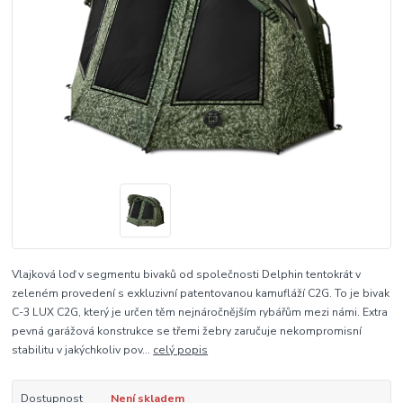
Vlajková loď v segmentu bivaků od společnosti Delphin tentokrát v
zeleném provedení s exkluzivní patentovanou kamufláží C2G. To je bivak
C-3 LUX C2G, který je určen těm nejnáročnějším rybářům mezi námi. Extra
pevná garážová konstrukce se třemi žebry zaručuje nekompromisní
stabilitu v jakýchkoliv pov...
celý popis
Dostupnost
Není skladem