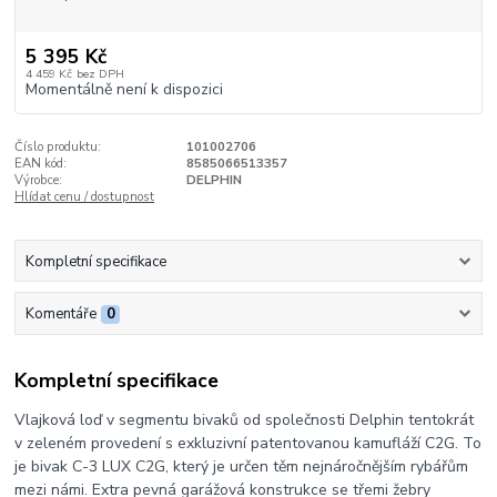
5 395 Kč
4 459 Kč
bez DPH
Momentálně není k dispozici
Číslo produktu:
101002706
EAN kód:
8585066513357
Výrobce:
DELPHIN
Hlídat cenu / dostupnost
Kompletní specifikace
Komentáře
0
Kompletní specifikace
Vlajková loď v segmentu bivaků od společnosti Delphin tentokrát
v zeleném provedení s exkluzivní patentovanou kamufláží C2G. To
je bivak C-3 LUX C2G, který je určen těm nejnáročnějším rybářům
mezi námi. Extra pevná garážová konstrukce se třemi žebry