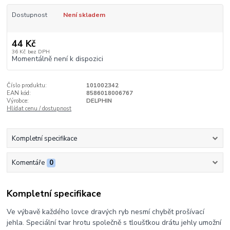
Dostupnost
Není skladem
44 Kč
36 Kč
bez DPH
Momentálně není k dispozici
Číslo produktu:
101002342
EAN kód:
8586018006767
Výrobce:
DELPHIN
Hlídat cenu / dostupnost
Kompletní specifikace
Komentáře
0
Kompletní specifikace
Ve výbavě každého lovce dravých ryb nesmí chybět prošívací
jehla. Speciální tvar hrotu společně s tloušťkou drátu jehly umožní