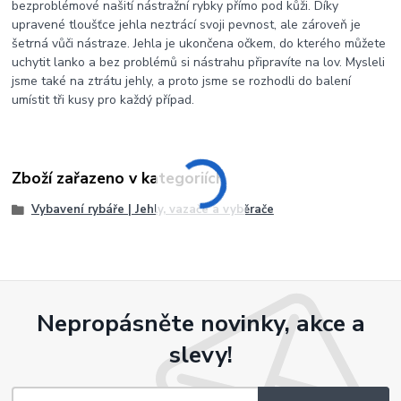
bezproblémové našití nástražní rybky přímo pod kůži. Díky
upravené tloušťce jehla neztrácí svoji pevnost, ale zároveň je
šetrná vůči nástraze. Jehla je ukončena očkem, do kterého můžete
uchytit lanko a bez problémů si nástrahu připravíte na lov. Mysleli
jsme také na ztrátu jehly, a proto jsme se rozhodli do balení
umístit tři kusy pro každý případ.
Zboží zařazeno v kategoriích
Vybavení rybáře | Jehly, vazače a vyběrače
Nepropásněte novinky, akce a
slevy!