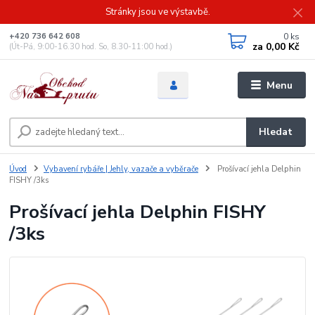
Stránky jsou ve výstavbě.
0
ks
+420 736 642 608
za
0,00 Kč
(Út-Pá, 9:00-16.30 hod. So, 8.30-11:00 hod.)
Menu
Hledat
Úvod
Vybavení rybáře | Jehly, vazače a vyběrače
Prošívací jehla Delphin
FISHY /3ks
Prošívací jehla Delphin FISHY
/3ks