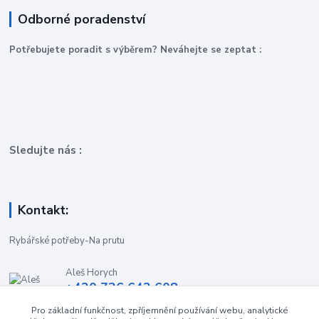
Odborné poradenství
P
otřebujete poradit s výběrem? Neváhejte se zeptat :
Sledujte nás :
Kontakt:
Rybářské potřeby-Na prutu
Aleš Horych
+420 736 642 608
(Út-Pá, 9:00-16.30 hod. So, 8.30-11:00 hod.)
Pro základní funkčnost, zpříjemnění používání webu, analytické