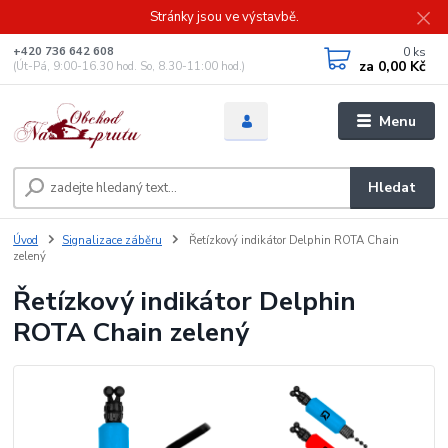
Stránky jsou ve výstavbě.
0
ks
+420 736 642 608
za
0,00 Kč
(Út-Pá, 9:00-16.30 hod. So, 8.30-11:00 hod.)
Menu
Hledat
Úvod
Signalizace záběru
Řetízkový indikátor Delphin ROTA Chain
zelený
Řetízkový indikátor Delphin
ROTA Chain zelený