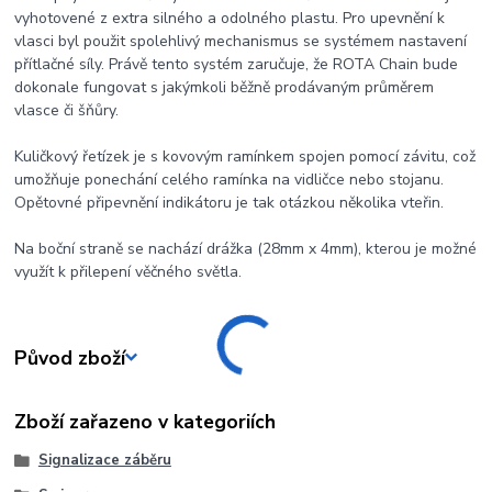
vyhotovené z extra silného a odolného plastu. Pro upevnění k
vlasci byl použit spolehlivý mechanismus se systémem nastavení
přítlačné síly. Právě tento systém zaručuje, že ROTA Chain bude
dokonale fungovat s jakýmkoli běžně prodávaným průměrem
vlasce či šňůry.
Kuličkový řetízek je s kovovým ramínkem spojen pomocí závitu, což
umožňuje ponechání celého ramínka na vidličce nebo stojanu.
Opětovné připevnění indikátoru je tak otázkou několika vteřin.
Na boční straně se nachází drážka (28mm x 4mm), kterou je možné
využít k přilepení věčného světla.
Původ zboží
Zboží zařazeno v kategoriích
Signalizace záběru