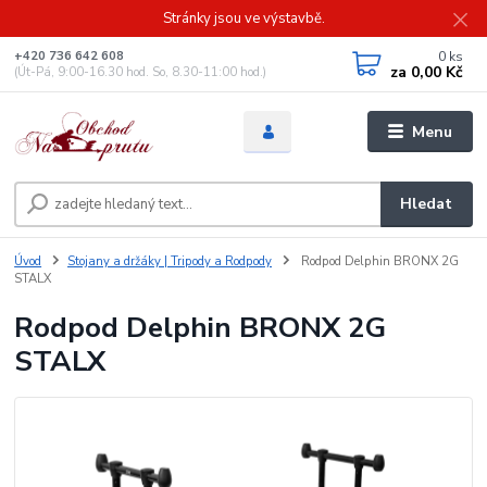
Stránky jsou ve výstavbě.
0
ks
+420 736 642 608
za
0,00 Kč
(Út-Pá, 9:00-16.30 hod. So, 8.30-11:00 hod.)
Menu
Hledat
Úvod
Stojany a držáky | Tripody a Rodpody
Rodpod Delphin BRONX 2G
STALX
Rodpod Delphin BRONX 2G
STALX