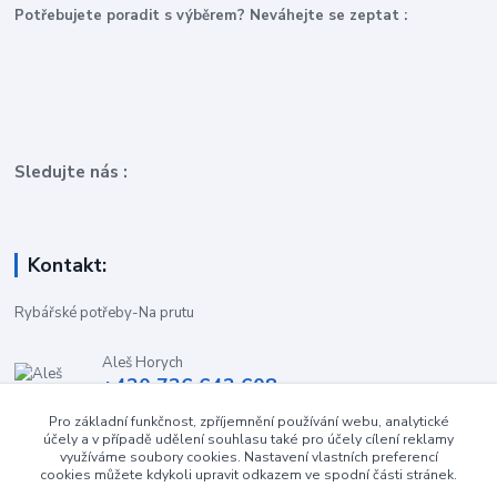
P
otřebujete poradit s výběrem? Neváhejte se zeptat :
Sledujte nás :
Kontakt:
Rybářské potřeby-Na prutu
Aleš Horych
+420 736 642 608
(Út-Pá, 9:00-16.30 hod. So, 8.30-11:00 hod.)
Pro základní funkčnost, zpříjemnění používání webu, analytické
účely a v případě udělení souhlasu také pro účely cílení reklamy
obchod-naprutu@seznam.cz
využíváme soubory cookies. Nastavení vlastních preferencí
cookies můžete kdykoli upravit odkazem ve spodní části stránek.