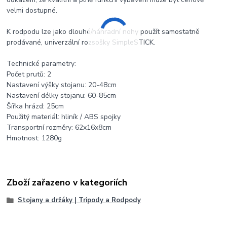
velmi dostupné.
K rodpodu lze jako dlouhé/náhradní nohy použít samostatně
prodávané, univerzální rozsošky SimpleSTICK.
Technické parametry:
Počet prutů: 2
Nastavení výšky stojanu: 20-48cm
Nastavení délky stojanu: 60-85cm
Šířka hrázd: 25cm
Použitý materiál: hliník / ABS spojky
Transportní rozměry: 62x16x8cm
Hmotnost: 1280g
Zboží zařazeno v kategoriích
Stojany a držáky | Tripody a Rodpody