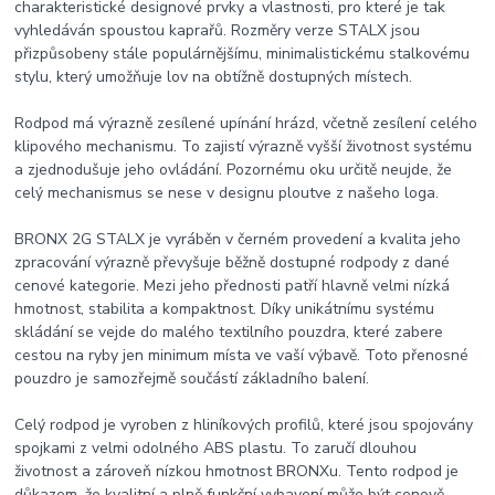
charakteristické designové prvky a vlastnosti, pro které je tak
vyhledáván spoustou kaprařů. Rozměry verze STALX jsou
přizpůsobeny stále populárnějšímu, minimalistickému stalkovému
stylu, který umožňuje lov na obtížně dostupných místech.
Rodpod má výrazně zesílené upínání hrázd, včetně zesílení celého
klipového mechanismu. To zajistí výrazně vyšší životnost systému
a zjednodušuje jeho ovládání. Pozornému oku určitě neujde, že
celý mechanismus se nese v designu ploutve z našeho loga.
BRONX 2G STALX je vyráběn v černém provedení a kvalita jeho
zpracování výrazně převyšuje běžně dostupné rodpody z dané
cenové kategorie. Mezi jeho přednosti patří hlavně velmi nízká
hmotnost, stabilita a kompaktnost. Díky unikátnímu systému
skládání se vejde do malého textilního pouzdra, které zabere
cestou na ryby jen minimum místa ve vaší výbavě. Toto přenosné
pouzdro je samozřejmě součástí základního balení.
Celý rodpod je vyroben z hliníkových profilů, které jsou spojovány
spojkami z velmi odolného ABS plastu. To zaručí dlouhou
životnost a zároveň nízkou hmotnost BRONXu. Tento rodpod je
důkazem, že kvalitní a plně funkční vybavení může být cenově