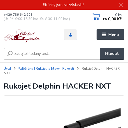
Stránky jsou ve výstavbě.
0
ks
+420 736 642 608
za
0,00 Kč
(Út-Pá, 9:00-16.30 hod. So, 8.30-11:00 hod.)
Menu
Hledat
Úvod
Podběráky | Rukojeti a hlavy | Rukojeti
Rukojeť Delphin HACKER
NXT
Rukojeť Delphin HACKER NXT