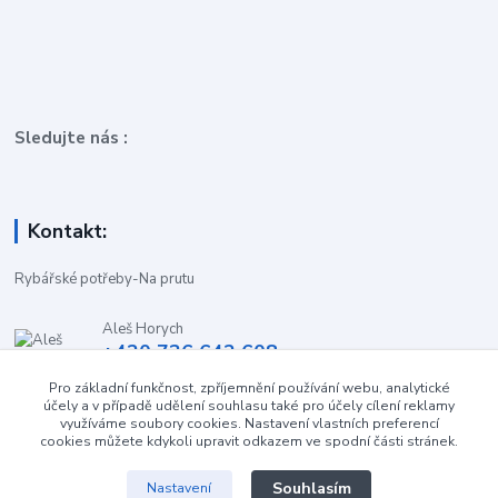
Sledujte nás :
Kontakt:
Rybářské potřeby-Na prutu
Aleš Horych
+420 736 642 608
(Út-Pá, 9:00-16.30 hod. So, 8.30-11:00 hod.)
Pro základní funkčnost, zpříjemnění používání webu, analytické
účely a v případě udělení souhlasu také pro účely cílení reklamy
obchod-naprutu@seznam.cz
využíváme soubory cookies. Nastavení vlastních preferencí
cookies můžete kdykoli upravit odkazem ve spodní části stránek.
Souhlasím
Nastavení