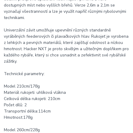
dostupných míst nebo vyšších břehů. Verze 2,6m a 2,1m se
vyznačují všestranností a lze je využít napříč různými rybolovnými
technikami.
Univerzální závit umožňuje upevnění různých standardně
vyráběných feederových či plavačkových hlav. Rukojeť je vyrobena
z lehkých a pevných materiálů, které zajišťují odolnost a nízkou
hmotnost. Hacker NXT je proto skvělým a užitečným doplňkem pro
každého rybáře, který si chce usnadnit a zefektivnit své rybářské
zážitky.
Technické parametry:
Model 210cm/178g
Materiál rukojeti: uhlíková vlákna
Celková délka rukojeti: 210cm
Počet dílů: 2
Transportní délka:114cm
Hmotnost:178g
Model 260cm/228g