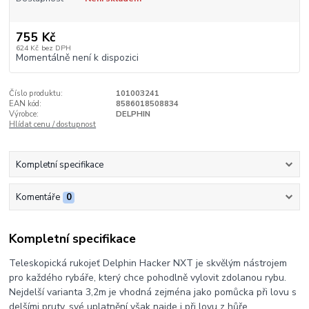
755 Kč
624 Kč
bez DPH
Momentálně není k dispozici
Číslo produktu:
101003241
EAN kód:
8586018508834
Výrobce:
DELPHIN
Hlídat cenu / dostupnost
Kompletní specifikace
Komentáře
0
Kompletní specifikace
Teleskopická rukojeť Delphin Hacker NXT je skvělým nástrojem
pro každého rybáře, který chce pohodlně vylovit zdolanou rybu.
Nejdelší varianta 3,2m je vhodná zejména jako pomůcka při lovu s
delšími pruty, své uplatnění však najde i při lovu z hůře