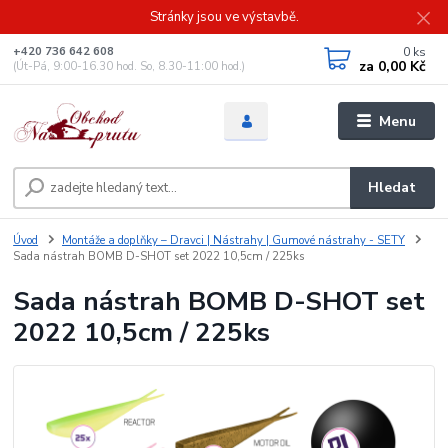
Stránky jsou ve výstavbě.
0
ks
+420 736 642 608
za
0,00 Kč
(Út-Pá, 9:00-16.30 hod. So, 8.30-11:00 hod.)
Menu
Hledat
Úvod
Montáže a doplňky – Dravci | Nástrahy | Gumové nástrahy - SETY
Sada nástrah BOMB D-SHOT set 2022 10,5cm / 225ks
Sada nástrah BOMB D-SHOT set
2022 10,5cm / 225ks