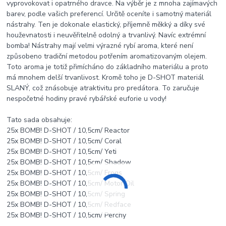
vyprovokovat i opatrného dravce. Na výběr je z mnoha zajímavých
barev, podle vašich preferencí. Určitě oceníte i samotný materiál
nástrahy. Ten je dokonale elastický, příjemně měkký a díky své
houževnatosti i neuvěřitelně odolný a trvanlivý. Navíc extrémní
bomba! Nástrahy mají velmi výrazné rybí aroma, které není
způsobeno tradiční metodou potřením aromatizovaným olejem.
Toto aroma je totiž přimícháno do základního materiálu a proto
má mnohem delší trvanlivost. Kromě toho je D-SHOT materiál
SLANÝ, což znásobuje atraktivitu pro predátora. To zaručuje
nespočetné hodiny pravé rybářské euforie u vody!
Tato sada obsahuje:
25x BOMB! D-SHOT / 10,5cm/ Reactor
25x BOMB! D-SHOT / 10,5cm/ Coral
25x BOMB! D-SHOT / 10,5cm/ Yeti
25x BOMB! D-SHOT / 10,5cm/ Shadow
25x BOMB! D-SHOT / 10,5cm/ Frogs
25x BOMB! D-SHOT / 10,5cm/ Motor Oil
25x BOMB! D-SHOT / 10,5cm/ Spring
25x BOMB! D-SHOT / 10,5cm/ Redface
25x BOMB! D-SHOT / 10,5cm/ Perchy