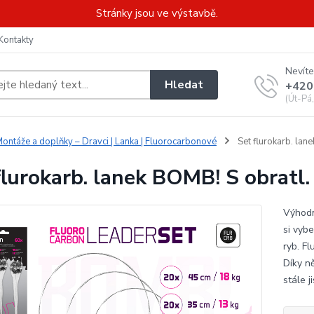
Stránky jsou ve výstavbě.
Kontakty
Nevíte
Hledat
+420
(Út-Pá
ontáže a doplňky – Dravci | Lanka | Fluorocarbonové
Set flurokarb. lan
flurokarb. lanek BOMB! S obratl.
Výhodn
si vyb
ryb. F
Díky n
stále j