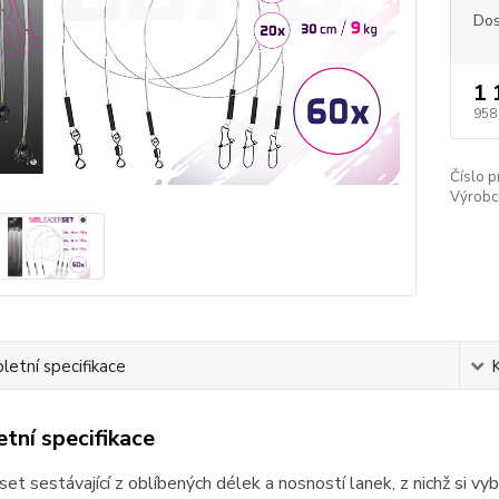
Dos
1 
958
Číslo p
Výrobc
etní specifikace
tní specifikace
et sestávající z oblíbených délek a nosností lanek, z nichž si v