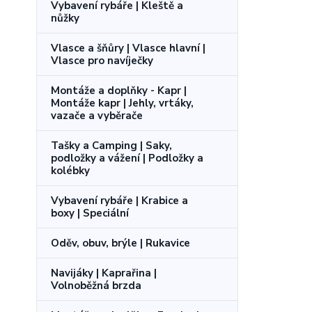
Vybavení rybáře | Kleště a
nůžky
Vlasce a šňůry | Vlasce hlavní |
Vlasce pro navíječky
Montáže a doplňky - Kapr |
Montáže kapr | Jehly, vrtáky,
vazače a vyběrače
Tašky a Camping | Saky,
podložky a vážení | Podložky a
kolébky
Vybavení rybáře | Krabice a
boxy | Speciální
Oděv, obuv, brýle | Rukavice
Navijáky | Kaprařina |
Volnoběžná brzda