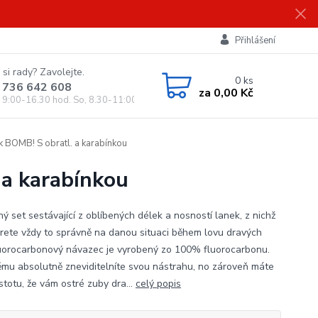
Přihlášení
 si rady? Zavolejte.
0
ks
 736 642 608
za
0,00 Kč
, 9:00-16.30 hod. So, 8.30-11:00 hod.)
ek BOMB! S obratl. a karabínkou
 a karabínkou
ý set sestávající z oblíbených délek a nosností lanek, z nichž
erete vždy to správně na danou situaci během lovu dravých
luorocarbonový návazec je vyrobený zo 100% fluorocarbonu.
ěmu absolutně zneviditelníte svou nástrahu, no zároveň máte
istotu, že vám ostré zuby dra...
celý popis