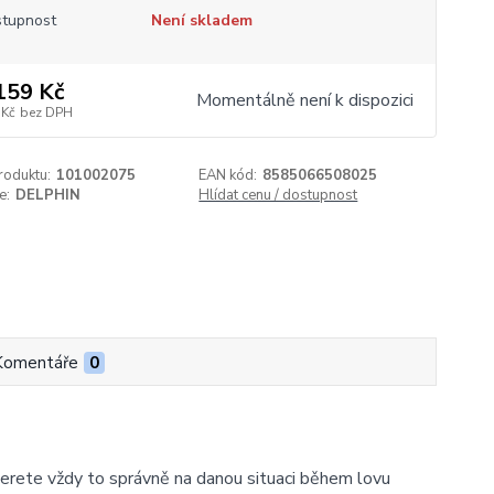
tupnost
Není skladem
159 Kč
Momentálně není k dispozici
 Kč
bez DPH
roduktu:
101002075
EAN kód:
8585066508025
e:
DELPHIN
Hlídat cenu / dostupnost
Komentáře
0
yberete vždy to správně na danou situaci během lovu