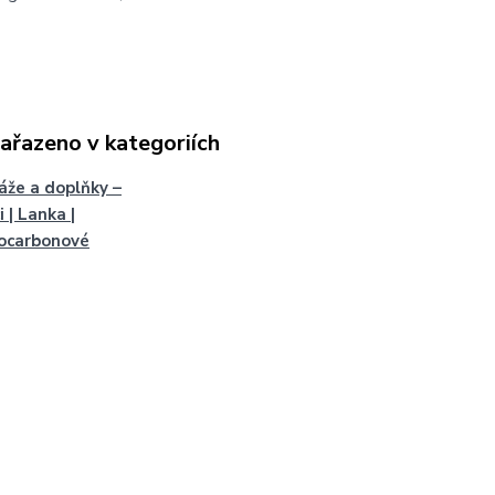
zařazeno v kategoriích
že a doplňky –
 | Lanka |
ocarbonové