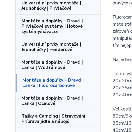
dravých r
Univerzální prvky montáže |
Jednoháčky | Přívlačové
Fluorocar
Montáže a doplňky – Dravci |
máte stál
Přívlačové systémy | Hotové
zároveň d
systémy/návazce
manipulac
Univerzální prvky montáže |
tím nejop
Jednoháčky | Feederové
Na jednej
Montáže a doplňky – Dravci |
Lanka | Wolfrámové
Tento vý
Montáže a doplňky – Dravci |
20x 30c
Lanka | Fluorocarbonové
20x 35c
20x 40c
Montáže a doplňky – Dravci |
Lanka | Ocelové
Velikosti
30cm/9kg 
Tašky a Camping | Stravování |
Příprava jídla a nápojů
35cm/13kg
40cm/18kg