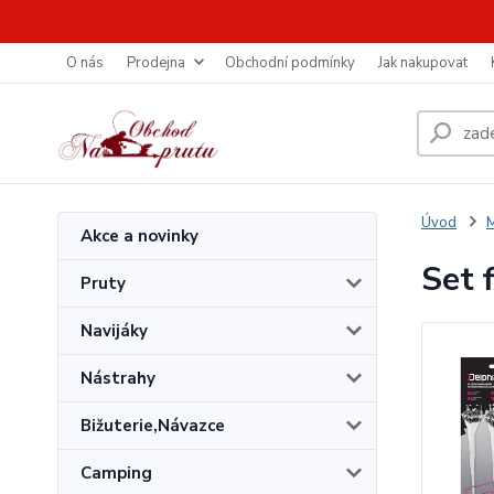
O nás
Prodejna
Obchodní podmínky
Jak nakupovat
Úvod
M
Akce a novinky
Set 
Pruty
Navijáky
Nástrahy
Bižuterie,Návazce
Camping