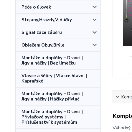
Péče o úlovek
Stojany,Hrazdy,Vidličky
Signalizace záběru
Oblečení,Obuv,Brýle
Montáže a doplňky – Dravci |
Jigy a háčky | Bez límečku
Vlasce a šňůry | Vlasce hlavní |
Kaprařské
Montáže a doplňky – Dravci |
Kompl
Jigy a háčky | Háčiky přívlač
Montáže a doplňky – Dravci |
Komple
Přívlačové systémy |
Příslušenství k systémům
Výhodný s