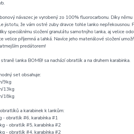
yb.
bonový návazec je vyrobený zo 100% fluorocarbonu. Díky němu a
e jistotu, že vám ostré zuby dravce tohle lanko nepřekousnou. 
íky speciálnímu složení granulátu samotnýho lanka, aj velice odo
e velice příjemná a lahká. Navíce jeho materiálové složení umož
atrnejším predátorem!
 straně lanka BOMB! sa nachází obratlík a na druhem karabinka.
hodný set obsahuje:
m/9kg
m/13kg
m/18kg
 obratlíků a karabinek k lankům:
- obratlík #6, karabínka #1
 - obratlík #5, karabínka #2
 - obratlík #4, karabínka #2