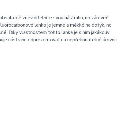
bsolutně zneviditelníte svou nástrahu, no zároveň
Fluorocarbonové lanko je jemné a měkké na dotyk, no
lné. Díky vlastnostem tohto lanka je s ním jakákoliv
ňuje nástrahu odprezentovat na nepřekonatelné úrovni i