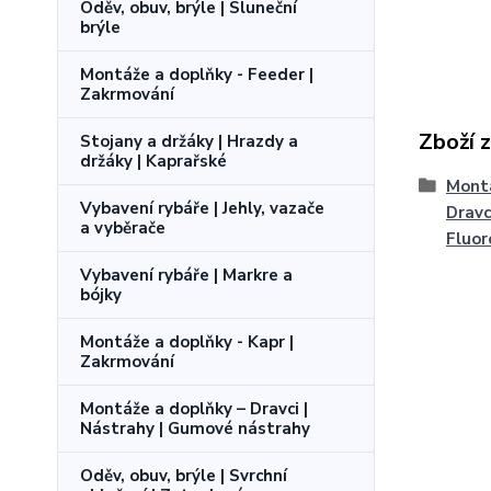
Oděv, obuv, brýle | Sluneční
brýle
Montáže a doplňky - Feeder |
Zakrmování
Zboží 
Stojany a držáky | Hrazdy a
držáky | Kaprařské
Montá
Vybavení rybáře | Jehly, vazače
Dravci
a vyběrače
Fluor
Vybavení rybáře | Markre a
bójky
Montáže a doplňky - Kapr |
Zakrmování
Montáže a doplňky – Dravci |
Nástrahy | Gumové nástrahy
Oděv, obuv, brýle | Svrchní