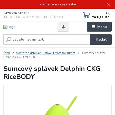
Stránky jsou ve výstavbě.
0
ks
+420 736 642 608
za
0,00 Kč
(Út-Pá, 9:00-16.30 hod. So, 8.30-11:00 hod.)
Menu
Hledat
Úvod
Montáže a doplňky – Dravci | Montáže sumec
Sumcový splávek
Delphin CKG RiceBODY
Sumcový splávek Delphin CKG
RiceBODY