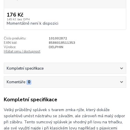
176 Kč
145 Kč
bez DPH
Momentálně není k dispozici
Číslo produktu:
101002872
EAN kód:
8586018511353
Výrobce:
DELPHIN
Hlídat cenu / dostupnost
Kompletní specifikace
Komentáře
0
Kompletní specifikace
Velký průběžný splávek s tvarem zrnka rýže, který dokáže
spolehlivě unést nástrahu se závažím, ale zároveň má malý odpor
při záběru. Tento sumcový splávek je vhodný při lovu na trhačku,
ale své využití najde i při klasickém lovu například s pijavicemi