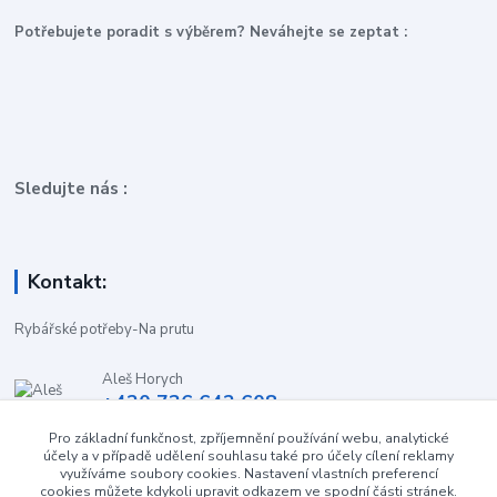
P
otřebujete poradit s výběrem? Neváhejte se zeptat :
Sledujte nás :
Kontakt:
Rybářské potřeby-Na prutu
Aleš Horych
+420 736 642 608
(Út-Pá, 9:00-16.30 hod. So, 8.30-11:00 hod.)
Pro základní funkčnost, zpříjemnění používání webu, analytické
účely a v případě udělení souhlasu také pro účely cílení reklamy
obchod-naprutu@seznam.cz
využíváme soubory cookies. Nastavení vlastních preferencí
cookies můžete kdykoli upravit odkazem ve spodní části stránek.