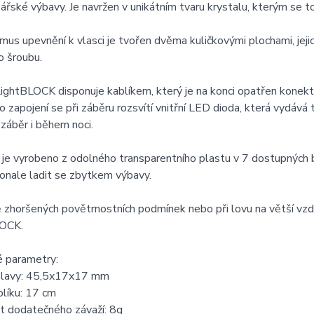
ářské výbavy. Je navržen v unikátním tvaru krystalu, kterým se to
us upevnění k vlasci je tvořen dvěma kuličkovými plochami, jejic
o šroubu.
ightBLOCK disponuje kablíkem, který je na konci opatřen konekt
o zapojení se při záběru rozsvítí vnitřní LED dioda, která vydáv
záběr i během noci.
 je vyrobeno z odolného transparentního plastu v 7 dostupných b
onale ladit se zbytkem výbavy.
 zhoršených povětrnostních podmínek nebo při lovu na větší vzdá
OCK.
é parametry:
lavy: 45,5x17x17 mm
líku: 17 cm
 dodatečného závaží: 8g