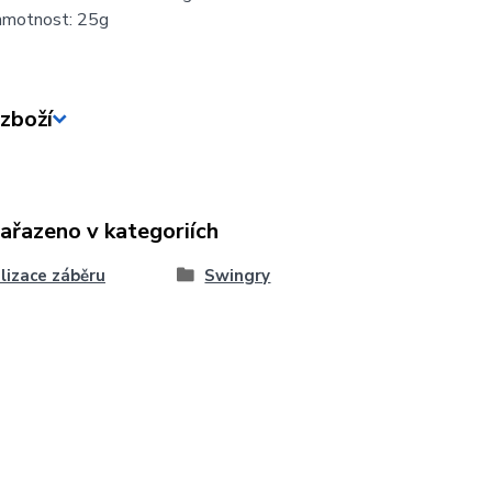
hmotnost: 25g
zboží
zařazeno v kategoriích
lizace záběru
Swingry