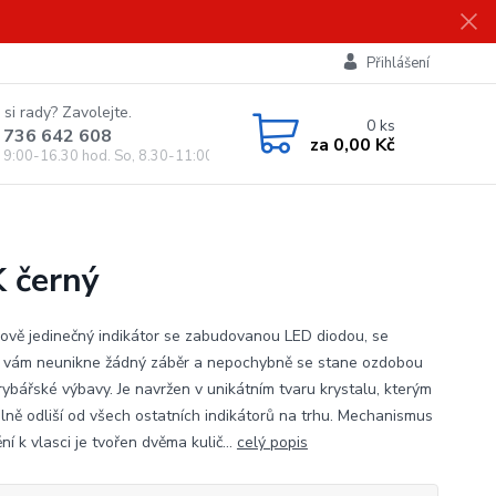
Přihlášení
 si rady? Zavolejte.
0
ks
 736 642 608
za
0,00 Kč
, 9:00-16.30 hod. So, 8.30-11:00 hod.)
K černý
ově jedinečný indikátor se zabudovanou LED diodou, se
 vám neunikne žádný záběr a nepochybně se stane ozdobou
rybářské výbavy. Je navržen v unikátním tvaru krystalu, kterým
álně odliší od všech ostatních indikátorů na trhu. Mechanismus
í k vlasci je tvořen dvěma kulič...
celý popis