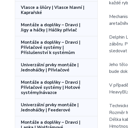
každé ryb
Vlasce a šňůry | Vlasce hlavní |
Kaprařské
Mechanism
aretačníh
Montáže a doplňky – Dravci |
Jigy a háčky | Háčiky přívlač
Delphin L
Montáže a doplňky – Dravci |
záběru. P
Přívlačové systémy |
sledovat 
Příslušenství k systémům
Jeho tělo
Univerzální prvky montáže |
Jednoháčky | Přívlačové
bude dok
Montáže a doplňky – Dravci |
V případě
Přívlačové systémy | Hotové
HeavyBL
systémy/návazce
Univerzální prvky montáže |
Technick
Jednoháčky | Feederové
Rozměr h
Délka kab
Montáže a doplňky – Dravci |
Hmotnost
Lanka | Wolfrámové