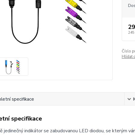
Dos
29
245
Číslo p
Hlídat 
etní specifikace
tní specifikace
ě jedinečný indikátor se zabudovanou LED diodou, se kterým v