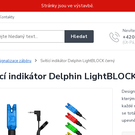
Stránky jsou ve výstavbě.
Kontakty
Nevíte
Hledat
+420
(Út-Pá
ignalizace záběru
Svítící indikátor Delphin LightBLOCK černý
ící indikátor Delphin LightBLOC
Design
kterým
každé 
se tot
upevněn