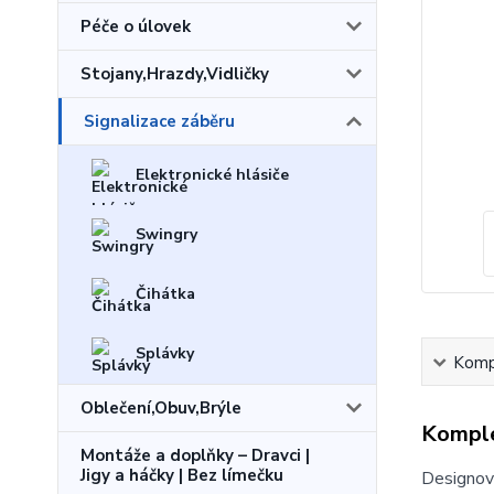
Péče o úlovek
Stojany,Hrazdy,Vidličky
Signalizace záběru
Elektronické hlásiče
Swingry
Čihátka
Splávky
Kompl
Oblečení,Obuv,Brýle
Komple
Montáže a doplňky – Dravci |
Jigy a háčky | Bez límečku
Designov