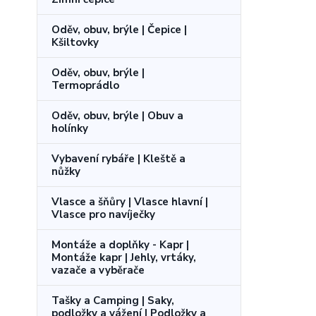
Oděv, obuv, brýle | Čepice |
Kšiltovky
Oděv, obuv, brýle |
Termoprádlo
Oděv, obuv, brýle | Obuv a
holínky
Vybavení rybáře | Kleště a
nůžky
Vlasce a šňůry | Vlasce hlavní |
Vlasce pro navíječky
Montáže a doplňky - Kapr |
Montáže kapr | Jehly, vrtáky,
vazače a vyběrače
Tašky a Camping | Saky,
podložky a vážení | Podložky a