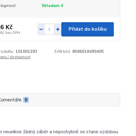
tupnost
Skladem 4
6 Kč
Přidat do košíku
 Kč
bez DPH
roduktu:
101001392
EAN kód:
8586018490405
cenu / dostupnost
Komentáře
0
ám neunikne žádný záběr a nepochybně se stane ozdobou