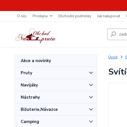
O nás
Prodejna
Obchodní podmínky
Jak nakupovat
Úvod
S
Akce a novinky
Svít
Pruty
Navijáky
Nástrahy
Bižuterie,Návazce
Camping