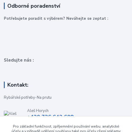
Odborné poradenství
P
otřebujete poradit s výběrem? Neváhejte se zeptat :
Sledujte nás :
Kontakt:
Rybářské potřeby-Na prutu
Aleš Horych
+420 736 642 608
(Út-Pá, 9:00-16.30 hod. So, 8.30-11:00 hod.)
Pro základní funkčnost, zpříjemnění používání webu, analytické
účely a v případě udělení souhlasu také pro účely cílení reklamy