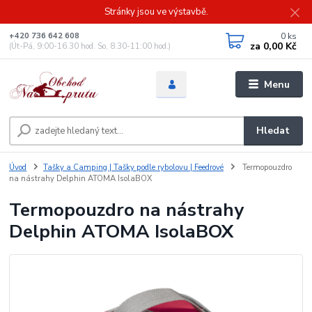
Stránky jsou ve výstavbě.
0
ks
+420 736 642 608
za
0,00 Kč
(Út-Pá, 9:00-16.30 hod. So, 8.30-11:00 hod.)
Menu
Hledat
Úvod
Tašky a Camping | Tašky podle rybolovu | Feedrové
Termopouzdro
na nástrahy Delphin ATOMA IsolaBOX
Termopouzdro na nástrahy
Delphin ATOMA IsolaBOX