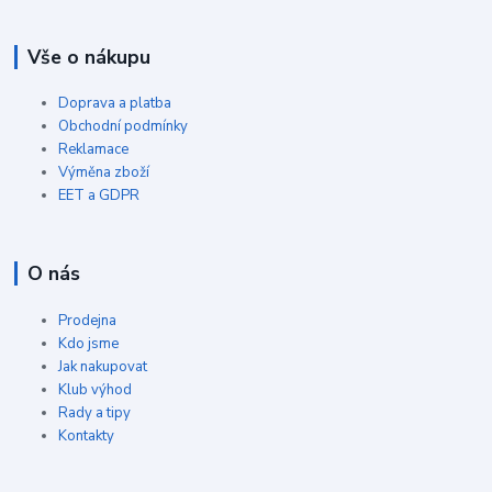
Vše o nákupu
Doprava a platba
Obchodní podmínky
Reklamace
Výměna zboží
EET a GDPR
O nás
Prodejna
Kdo jsme
Jak nakupovat
Klub výhod
Rady a tipy
Kontakty