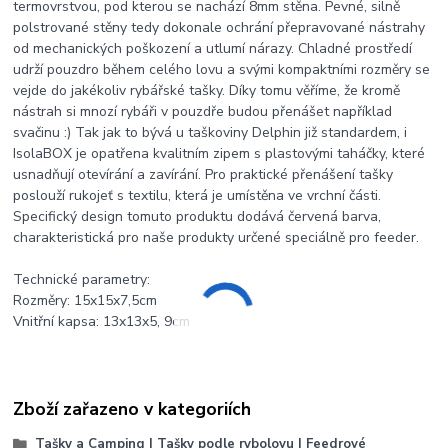
termovrstvou, pod kterou se nachází 8mm stěna. Pevné, silně
polstrované stěny tedy dokonale ochrání přepravované nástrahy
od mechanických poškození a utlumí nárazy. Chladné prostředí
udrží pouzdro během celého lovu a svými kompaktními rozměry se
vejde do jakékoliv rybářské tašky. Díky tomu věříme, že kromě
nástrah si mnozí rybáři v pouzdře budou přenášet například
svačinu :) Tak jak to bývá u taškoviny Delphin již standardem, i
IsolaBOX je opatřena kvalitním zipem s plastovými taháčky, které
usnadňují otevírání a zavírání. Pro praktické přenášení tašky
poslouží rukojeť s textilu, která je umístěna ve vrchní části.
Specifický design tomuto produktu dodává červená barva,
charakteristická pro naše produkty určené speciálně pro feeder.
Technické parametry:
Rozměry: 15x15x7,5cm
Vnitřní kapsa: 13x13x5, 9cm
Zboží zařazeno v kategoriích
Tašky a Camping | Tašky podle rybolovu | Feedrové