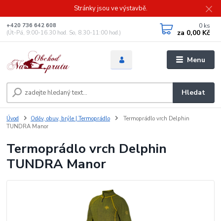
Stránky jsou ve výstavbě.
0
ks
+420 736 642 608
za
0,00 Kč
(Út-Pá, 9:00-16.30 hod. So, 8.30-11:00 hod.)
Menu
Hledat
Úvod
Oděv, obuv, brýle | Termoprádlo
Termoprádlo vrch Delphin
TUNDRA Manor
Termoprádlo vrch Delphin
TUNDRA Manor