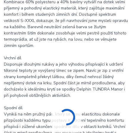
Kombinace 60% polyesteru a 40% bavlny vytváří na dotek velmi
příjemný a pohodlný elastický materiál, který zajišťuje maximální
komfort i během studených zimních dní. Dostupné spektrum
velikostí S-XXXL dokazuje, že při navrhování jsme mysleli opravdu
na každého. Barevně neutrální zelená barva se žlutým
kontrastním šitím dokonale zosobňuje velmi pestré použití tohoto
termoprádla, ať už jste na rybách, na lovu, nebo se věnujete
zimním sportům.
Vrchní díl
Disponuje dlouhými rukávy a jeho výhodou přispívající k udržení
tělesné teploty je vyvýšený límec se zipem. Navíc je zip z vnitřní
strany kompletně překryt látkou, díky čemuž nehrozí žádný
nepříjemný dotek na krku. Spodní část je mírně prodloužena, aby
docházelo k ideálnímu krytí se spodky Delphin TUNDRA Manor i
při pohybově obtížnějších aktivitách.
Spodní díl
Vyniká na něm pružný pás, který se svou elasticitou dokonale
přizpůsobí každému typu postavy. K udržení tepelného komfortu
přispívá i zúžené ukončení spodního dílu v oblasti kotníků. Vrchní
část je mírně prodloužena, aby docházelo k ideálnímu krytí s