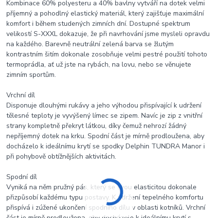
Kombinace 60% polyesteru a 40% bavlny vytváří na dotek velmi
příjemný a pohodlný elastický materiál, který zajišťuje maximální
komfort i během studených zimních dní. Dostupné spektrum
velikostí S-XXXL dokazuje, že při navrhování jsme mysleli opravdu
na každého. Barevně neutrální zelená barva se žlutým
kontrastním šitím dokonale zosobňuje velmi pestré použití tohoto
termoprádla, ať už jste na rybách, na lovu, nebo se věnujete
zimním sportům.
Vrchní díl
Disponuje dlouhými rukávy a jeho výhodou přispívající k udržení
tělesné teploty je vyvýšený límec se zipem. Navíc je zip z vnitřní
strany kompletně překryt látkou, díky čemuž nehrozí žádný
nepříjemný dotek na krku. Spodní část je mírně prodloužena, aby
docházelo k ideálnímu krytí se spodky Delphin TUNDRA Manor i
při pohybově obtížnějších aktivitách.
Spodní díl
Vyniká na něm pružný pás, který se svou elasticitou dokonale
přizpůsobí každému typu postavy. K udržení tepelného komfortu
přispívá i zúžené ukončení spodního dílu v oblasti kotníků. Vrchní
část je mírně prodloužena, aby docházelo k ideálnímu krytí s