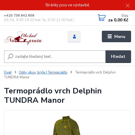
Stránky jsou ve výstavbě.
0
ks
+420 736 642 608
za
0,00 Kč
(Út-Pá, 9:00-16.30 hod. So, 8.30-11:00 hod.)
Menu
Hledat
Úvod
Oděv, obuv, brýle | Termoprádlo
Termoprádlo vrch Delphin
TUNDRA Manor
Termoprádlo vrch Delphin
TUNDRA Manor