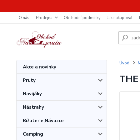
O nás
Prodejna
Obchodní podmínky
Jak nakupovat
Úvod
M
Akce a novinky
THE 
Pruty
Navijáky
Nástrahy
Bižuterie,Návazce
Camping