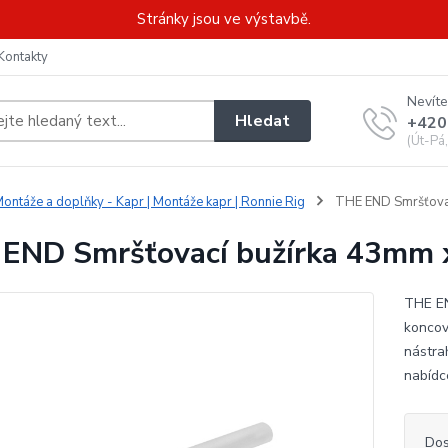
Stránky jsou ve výstavbě.
Kontakty
Nevíte
Hledat
+420
(Út-Pá
ontáže a doplňky - Kapr | Montáže kapr | Ronnie Rig
THE END Smršťovac
END Smršťovací bužírka 43mm 
THE EN
koncov
nástrah
nabídce
Dos