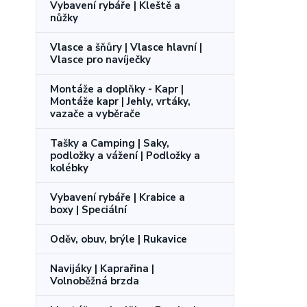
Vybavení rybáře | Kleště a
nůžky
Vlasce a šňůry | Vlasce hlavní |
Vlasce pro navíječky
Montáže a doplňky - Kapr |
Montáže kapr | Jehly, vrtáky,
vazače a vyběrače
Tašky a Camping | Saky,
podložky a vážení | Podložky a
kolébky
Vybavení rybáře | Krabice a
boxy | Speciální
Oděv, obuv, brýle | Rukavice
Navijáky | Kaprařina |
Volnoběžná brzda