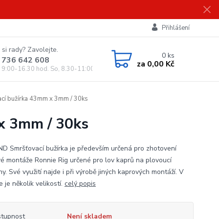
Přihlášení
 si rady? Zavolejte.
0
ks
 736 642 608
za
0,00 Kč
, 9:00-16.30 hod. So, 8.30-11:00 hod.)
í bužírka 43mm x 3mm / 30ks
x 3mm / 30ks
D Smršťovací bužírka je především určená pro zhotovení
é montáže Ronnie Rig určené pro lov kaprů na plovoucí
y. Své využití najde i při výrobě jiných kaprových montáží. V
 je několik velikostí.
celý popis
tupnost
Není skladem