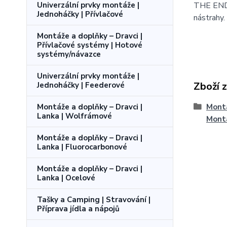
Univerzální prvky montáže |
THE END 
Jednoháčky | Přívlačové
nástrahy.
Montáže a doplňky – Dravci |
Přívlačové systémy | Hotové
systémy/návazce
Univerzální prvky montáže |
Zboží 
Jednoháčky | Feederové
Montáže a doplňky – Dravci |
Montá
Lanka | Wolfrámové
Montá
Montáže a doplňky – Dravci |
Lanka | Fluorocarbonové
Montáže a doplňky – Dravci |
Lanka | Ocelové
Tašky a Camping | Stravování |
Příprava jídla a nápojů