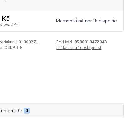
 Kč
Momentálně není k dispozici
Kč
bez DPH
roduktu:
101000271
EAN kód:
8586018472043
e:
DELPHIN
Hlídat cenu / dostupnost
Komentáře
0