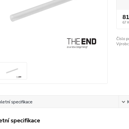
81
67 
Číslo p
Výrobc
etní specifikace
tní specifikace