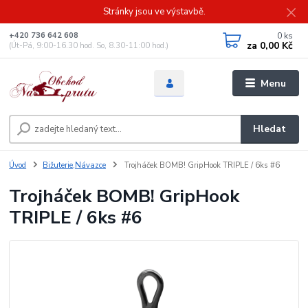
Stránky jsou ve výstavbě.
0
ks
+420 736 642 608
za
0,00 Kč
(Út-Pá, 9:00-16.30 hod. So, 8.30-11:00 hod.)
Menu
Hledat
Úvod
Bižuterie,Návazce
Trojháček BOMB! GripHook TRIPLE / 6ks #6
Trojháček BOMB! GripHook
TRIPLE / 6ks #6