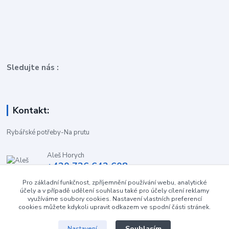
Sledujte nás :
Kontakt:
Rybářské potřeby-Na prutu
Aleš Horych
+420 736 642 608
(Út-Pá, 9:00-16.30 hod. So, 8.30-11:00 hod.)
Pro základní funkčnost, zpříjemnění používání webu, analytické
účely a v případě udělení souhlasu také pro účely cílení reklamy
obchod-naprutu@seznam.cz
využíváme soubory cookies. Nastavení vlastních preferencí
cookies můžete kdykoli upravit odkazem ve spodní části stránek.
Souhlasím
Nastavení