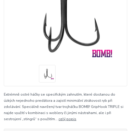
Extrémně ostré háčky se specifickým zahnutím, které dostanou do
úzkých nejednoho predátora a zajistí minimální ztrátovost ryb při
zdolávání. Speciálně navržený tvar trojháčku BOMB! GripHook TRIPLE si
najde využití v kombinaci s woblery či jinými nástrahami, ale i při
sestrojení „stingrů“ s použitím...
celý popis