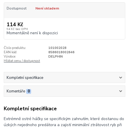
Dostupnost
Není skladem
114 Kč
94 Kč
bez DPH
Momentálně není k dispozici
Číslo produktu:
101002028
EAN kód:
8586018002646
Výrobce:
DELPHIN
Hlídat cenu / dostupnost
Kompletní specifikace
Komentáře
0
Kompletní specifikace
Extrémně ostré háčky se specifickým zahnutím, které dostanou do
úzkých nejednoho predátora a zajistí minimální ztrátovost ryb při