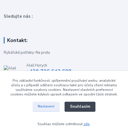
Sledujte nás :
Kontakt:
Rybářské potřeby-Na prutu
Aleš Horych
+420 736 642 608
(Út-Pá, 9:00-16.30 hod. So, 8.30-11:00 hod.)
Pro základní funkčnost, zpříjemnění používání webu, analytické
účely a v případě udělení souhlasu také pro účely cílení reklamy
obchod-naprutu@seznam.cz
využíváme soubory cookies. Nastavení vlastních preferencí
cookies můžete kdykoli upravit odkazem ve spodní části stránek.
Souhlasím
Nastavení
Souhlas můžete odmítnout
zde
.