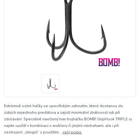
Extrémně ostré háčky se specifickým zahnutím, které dostanou do
úzkých nejednoho predátora a zajistí minimální ztrátovost ryb při
zdolávání. Speciálně navržený tvar trojháčku BOMB! GripHook TRIPLE si
najde využití v kombinaci s woblery či jinými nástrahami, ale i při
sestrojení „stingrů“ s použitím...
celý popis