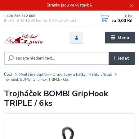
Stránky jsou ve výstavbě.
0
ks
+420 736 642 608
za
0,00 Kč
(Út-Pá, 9:00-16.30 hod. So, 8.30-11:00 hod.)
Menu
Hledat
Úvod
Montáže a doplňky – Dravci | Jigy a háčky | Háčiky přívlač
Trojháček BOMB! GripHook TRIPLE / 6ks
Trojháček BOMB! GripHook
TRIPLE / 6ks