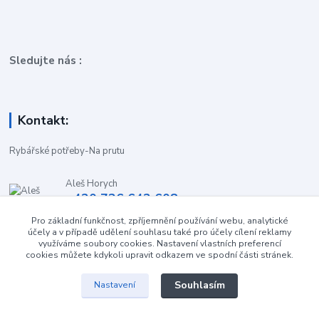
Sledujte nás :
Kontakt:
Rybářské potřeby-Na prutu
Aleš Horych
+420 736 642 608
(Út-Pá, 9:00-16.30 hod. So, 8.30-11:00 hod.)
Pro základní funkčnost, zpříjemnění používání webu, analytické
účely a v případě udělení souhlasu také pro účely cílení reklamy
obchod-naprutu@seznam.cz
využíváme soubory cookies. Nastavení vlastních preferencí
cookies můžete kdykoli upravit odkazem ve spodní části stránek.
Souhlasím
Nastavení