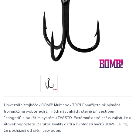
Univerzální trojháček BOMB! Multihook TRIPLE využijete při výměně
trojháčků na woblerech či jiných nástrahách, stejně při sestrojení
"stingerů" s použitím systému TWISTO. Extrémně ostré háčky zajistí, že o
úlovek nepřijdete. Zárukou kvality ostří a životnosti háčků BOMB! je i to,
že pocházejí od svě...
celý popis