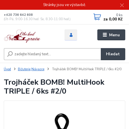
Stránky jsou ve výstavbě.
0
ks
+420 736 642 608
za
0,00 Kč
(Út-Pá, 9:00-16.30 hod. So, 8.30-11:00 hod.)
Menu
Hledat
Úvod
Bižuterie,Návazce
Trojháček BOMB! MultiHook TRIPLE / 6ks #2/0
Trojháček BOMB! MultiHook
TRIPLE / 6ks #2/0