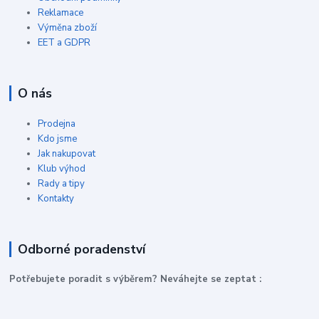
Reklamace
Výměna zboží
EET a GDPR
O nás
Prodejna
Kdo jsme
Jak nakupovat
Klub výhod
Rady a tipy
Kontakty
Odborné poradenství
P
otřebujete poradit s výběrem? Neváhejte se zeptat :