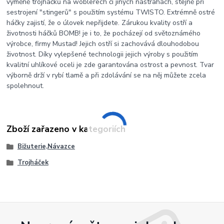
výměně trojháčků na woblerech či jiných nástrahách, stejně při
sestrojení "stingerů" s použitím systému TWISTO. Extrémně ostré
háčky zajistí, že o úlovek nepřijdete. Zárukou kvality ostří a
životnosti háčků BOMB! je i to, že pocházejí od světoznámého
výrobce, firmy Mustad! Jejich ostří si zachovává dlouhodobou
životnost. Díky vylepšené technologii jejich výroby s použitím
kvalitní uhlíkové oceli je zde garantována ostrost a pevnost. Tvar
výborně drží v rybí tlamě a při zdolávání se na něj můžete zcela
spolehnout.
Zboží zařazeno v kategoriích
Bižuterie,Návazce
Trojháček