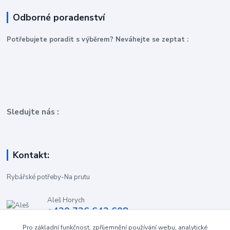
Odborné poradenství
P
otřebujete poradit s výběrem? Neváhejte se zeptat :
Sledujte nás :
Kontakt:
Rybářské potřeby-Na prutu
Aleš Horych
+420 736 642 608
(Út-Pá, 9:00-16.30 hod. So, 8.30-11:00 hod.)
Pro základní funkčnost, zpříjemnění používání webu, analytické