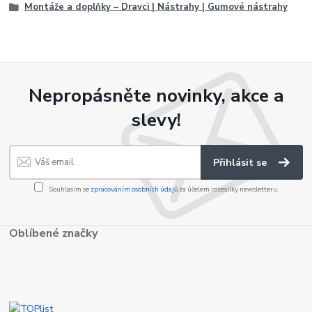
Montáže a doplňky – Dravci | Nástrahy | Gumové nástrahy
Nepropásněte novinky, akce a
slevy!
Přihlásit se
Souhlasím se
zpracováním osobních údajů
za účelem rozesílky newsletteru.
Oblíbené značky