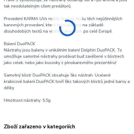
tak neodolatelným cílem predátorů.
Provedení KARMA UVs nabízí širokou škálu těch nejúčinnějších
barevných provedení, která byla vybrána na základě
dlouhodobých testů na vodních plochách po celé Evropě.
Balení DuoPACK
Nástrahy jsou baleny v unikátním balení Delphin DuoPACK. To
umožňuje samotné nástrahy prodávat buď zavěšené v blistrech
jako celek, nebo jako kusovky z plnobarevného prezentéru!
Samotný blistr DuoPACK obsahuje 5ks nástrah. Ucelené
krabicové balení DuoPACK tvoří 6ks takových blistrů jedné barvy a
délky.
Hmotnost nástrahy: 5,5g
Zboží zařazeno v kategoriích