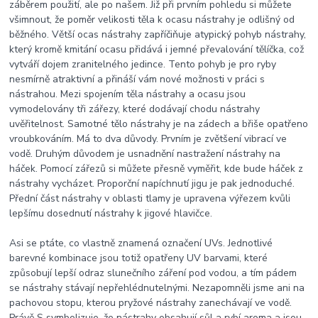
záběrem použití, ale po našem. Již při prvním pohledu si můžete
všimnout, že poměr velikosti těla k ocasu nástrahy je odlišný od
běžného. Větší ocas nástrahy zapříčiňuje atypický pohyb nástrahy,
který kromě kmitání ocasu přidává i jemné převalování tělíčka, což
vytváří dojem zranitelného jedince. Tento pohyb je pro ryby
nesmírně atraktivní a přináší vám nové možnosti v práci s
nástrahou. Mezi spojením těla nástrahy a ocasu jsou
vymodelovány tři zářezy, které dodávají chodu nástrahy
uvěřitelnost. Samotné tělo nástrahy je na zádech a břiše opatřeno
vroubkováním. Má to dva důvody. Prvním je zvětšení vibrací ve
vodě. Druhým důvodem je usnadnění nastražení nástrahy na
háček. Pomocí zářezů si můžete přesně vyměřit, kde bude háček z
nástrahy vycházet. Proporční napíchnutí jigu je pak jednoduché.
Přední část nástrahy v oblasti tlamy je upravena výřezem kvůli
lepšímu dosednutí nástrahy k jigové hlavičce.
Asi se ptáte, co vlastně znamená označení UVs. Jednotlivé
barevné kombinace jsou totiž opatřeny UV barvami, které
způsobují lepší odraz slunečního záření pod vodou, a tím pádem
se nástrahy stávají nepřehlédnutelnými. Nezapomněli jsme ani na
pachovou stopu, kterou pryžové nástrahy zanechávají ve vodě.
Právě S symbolizuje, že nástrahy obsahují sůl a rybí aroma a jsou