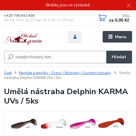
Stránky jsou ve výstavbě.
0
ks
+420 736 642 608
za
0,00 Kč
(Út-Pá, 9:00-16.30 hod. So, 8.30-11:00 hod.)
Menu
Hledat
Úvod
Montáže a doplňky – Dravci | Nástrahy | Gumové nástrahy
Umělá
nástraha Delphin KARMA UVs / 5ks
Umělá nástraha Delphin KARMA
UVs / 5ks