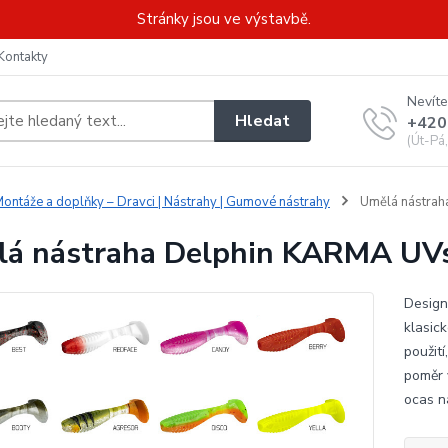
Stránky jsou ve výstavbě.
Kontakty
Nevíte
Hledat
+420
(Út-Pá
ontáže a doplňky – Dravci | Nástrahy | Gumové nástrahy
Umělá nástrah
á nástraha Delphin KARMA UVs
Design
klasic
použití
poměr 
ocas ná