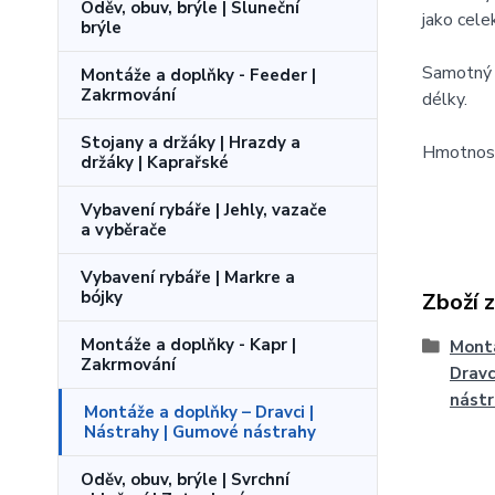
Oděv, obuv, brýle | Sluneční
jako cele
brýle
Samotný 
Montáže a doplňky - Feeder |
Zakrmování
délky.
Stojany a držáky | Hrazdy a
Hmotnost
držáky | Kaprařské
Vybavení rybáře | Jehly, vazače
a vyběrače
Vybavení rybáře | Markre a
bójky
Zboží 
Montáže a doplňky - Kapr |
Montá
Zakrmování
Dravc
nást
Montáže a doplňky – Dravci |
Nástrahy | Gumové nástrahy
Oděv, obuv, brýle | Svrchní