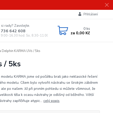
Přihlášení
 si rady? Zavolejte.
0
ks
 736 642 608
za
0,00 Kč
, 9:00-16.30 hod. So, 8.30-11:00 hod.)
a Delphin KARMA UVs / 5ks
 / 5ks
 modelu KARMA jsme od počátku brali jako neklasické řešení
kého modelu. Cílem bylo vytvořit nástrahu se širokým záběrem
, ale po našem. Již při prvním pohledu si můžete všimnout, že
velikosti těla k ocasu nástrahy je odlišný od běžného. Větší
strahy zapříčiňuje atypic...
celý popis