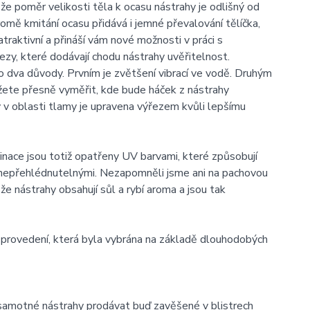
že poměr velikosti těla k ocasu nástrahy je odlišný od
romě kmitání ocasu přidává i jemné převalování tělíčka,
traktivní a přináší vám nové možnosti v práci s
ezy, které dodávají chodu nástrahy uvěřitelnost.
 dva důvody. Prvním je zvětšení vibrací ve vodě. Druhým
žete přesně vyměřit, kde bude háček z nástrahy
hy v oblasti tlamy je upravena výřezem kvůli lepšímu
nace jsou totiž opatřeny UV barvami, které způsobují
í nepřehlédnutelnými. Nezapomněli jsme ani na pachovou
e nástrahy obsahují sůl a rybí aroma a jsou tak
 provedení, která byla vybrána na základě dlouhodobých
samotné nástrahy prodávat buď zavěšené v blistrech