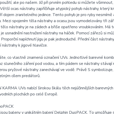
oužití, ale po našem. Již při prvním pohledu si můžete všimnout, 
Větší ocas nástrahy zapříčiňuje atypický pohyb nástrahy, který k
ří dojem zranitelného jedince. Tento pohyb je pro ryby nesmírně a
. Mezi spojením těla nástrahy a ocasu jsou vymodelovány tři zář
ělo nástrahy je na zádech a břiše opatřeno vroubkováním. Má to
e usnadnění nastražení nástrahy na háček. Pomocí zářezů si mů
 Proporční napíchnutí jigu je pak jednoduché. Přední část nástra
 nástrahy k jigové hlavičce.
áte, co vlastně znamená označení UVs. Jednotlivé barevné kombi
az slunečního záření pod vodou, a tím pádem se nástrahy stávaj
erou pryžové nástrahy zanechávají ve vodě. Právě S symbolizuje, ž
elným cílem predátorů.
 KARMA UVs nabízí širokou škálu těch nejúčinnějších barevných
vodních plochách po celé Evropě.
DuoPACK
 jsou baleny v unikátním balení Delphin DuoPACK. To umožňuje 