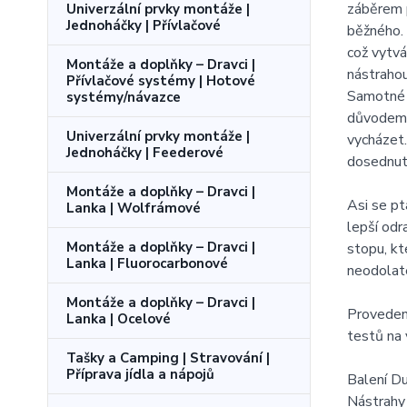
záběrem p
Univerzální prvky montáže |
Jednoháčky | Přívlačové
běžného. 
což vytvá
Montáže a doplňky – Dravci |
nástrahou
Přívlačové systémy | Hotové
Samotné t
systémy/návazce
důvodem j
Univerzální prvky montáže |
vycházet.
Jednoháčky | Feederové
dosednutí
Montáže a doplňky – Dravci |
Asi se pt
Lanka | Wolfrámové
lepší odr
Montáže a doplňky – Dravci |
stopu, kt
Lanka | Fluorocarbonové
neodolat
Montáže a doplňky – Dravci |
Provedení
Lanka | Ocelové
testů na 
Tašky a Camping | Stravování |
Příprava jídla a nápojů
Balení 
Nástrahy