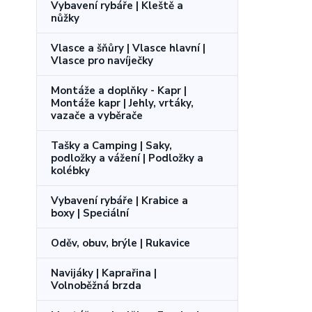
Vybavení rybáře | Kleště a
nůžky
Vlasce a šňůry | Vlasce hlavní |
Vlasce pro navíječky
Montáže a doplňky - Kapr |
Montáže kapr | Jehly, vrtáky,
vazače a vyběrače
Tašky a Camping | Saky,
podložky a vážení | Podložky a
kolébky
Vybavení rybáře | Krabice a
boxy | Speciální
Oděv, obuv, brýle | Rukavice
Navijáky | Kaprařina |
Volnoběžná brzda