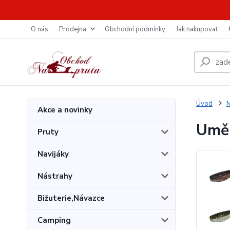
O nás
Prodejna
Obchodní podmínky
Jak nakupovat
Úvod
M
Akce a novinky
Uměl
Pruty
Navijáky
Nástrahy
Bižuterie,Návazce
Camping