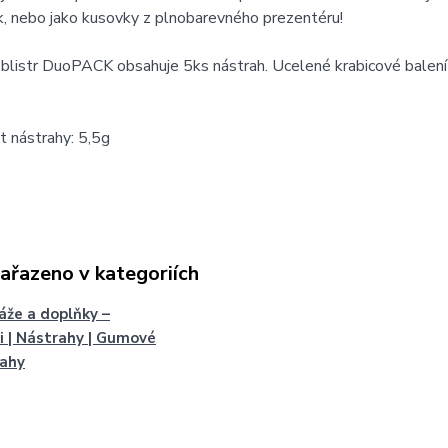
k, nebo jako kusovky z plnobarevného prezentéru!
blistr DuoPACK obsahuje 5ks nástrah. Ucelené krabicové balení
 nástrahy: 5,5g
zařazeno v kategoriích
že a doplňky –
i | Nástrahy | Gumové
rahy