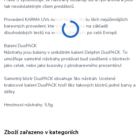
tak neodolatelným cílem predátorů.
Provedení KARMA UVs nabízí širokou škálu těch nejúčinnějších
barevných provedení, která byla vybrána na základě
dlouhodobých testů na vodních plochách po celé Evropě.
Balení DuoPACK
Nástrahy jsou baleny v unikátním balení Delphin DuoPACK. To
umožňuje samotné nástrahy prodávat buď zavěšené v blistrech
jako celek, nebo jako kusovky z plnobarevného prezentéru!
Samotný blistr DuoPACK obsahuje 5ks nástrah. Ucelené
krabicové balení DuoPACK tvoří 6ks takových blistrů jedné barvy a
délky.
Hmotnost nástrahy: 5,5g
Zboží zařazeno v kategoriích