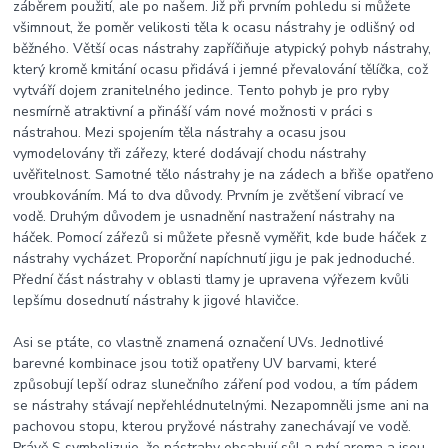
záběrem použití, ale po našem. Již při prvním pohledu si můžete
všimnout, že poměr velikosti těla k ocasu nástrahy je odlišný od
běžného. Větší ocas nástrahy zapříčiňuje atypický pohyb nástrahy,
který kromě kmitání ocasu přidává i jemné převalování tělíčka, což
vytváří dojem zranitelného jedince. Tento pohyb je pro ryby
nesmírně atraktivní a přináší vám nové možnosti v práci s
nástrahou. Mezi spojením těla nástrahy a ocasu jsou
vymodelovány tři zářezy, které dodávají chodu nástrahy
uvěřitelnost. Samotné tělo nástrahy je na zádech a břiše opatřeno
vroubkováním. Má to dva důvody. Prvním je zvětšení vibrací ve
vodě. Druhým důvodem je usnadnění nastražení nástrahy na
háček. Pomocí zářezů si můžete přesně vyměřit, kde bude háček z
nástrahy vycházet. Proporční napíchnutí jigu je pak jednoduché.
Přední část nástrahy v oblasti tlamy je upravena výřezem kvůli
lepšímu dosednutí nástrahy k jigové hlavičce.
Asi se ptáte, co vlastně znamená označení UVs. Jednotlivé
barevné kombinace jsou totiž opatřeny UV barvami, které
způsobují lepší odraz slunečního záření pod vodou, a tím pádem
se nástrahy stávají nepřehlédnutelnými. Nezapomněli jsme ani na
pachovou stopu, kterou pryžové nástrahy zanechávají ve vodě.
Právě S symbolizuje, že nástrahy obsahují sůl a rybí aroma a jsou