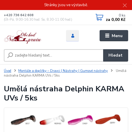
Stránky jsou ve výstavbě.
0
ks
+420 736 642 608
za
0,00 Kč
(Út-Pá, 9:00-16.30 hod. So, 8.30-11:00 hod.)
Menu
Hledat
Úvod
Montáže a doplňky – Dravci | Nástrahy | Gumové nástrahy
Umělá
nástraha Delphin KARMA UVs / 5ks
Umělá nástraha Delphin KARMA
UVs / 5ks