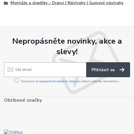
Montáže a doplňky – Dravci | Nástrahy | Gumové nástrahy
Nepropásněte novinky, akce a
slevy!
Přihlásit se
Souhlasím se
zpracováním osobních údajů
za účelem rozesílky newsletteru.
Oblíbené značky