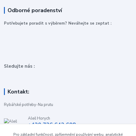
Odborné poradenství
P
otřebujete poradit s výběrem? Neváhejte se zeptat :
Sledujte nás :
Kontakt:
Rybářské potřeby-Na prutu
Aleš Horych
+420 736 642 608
(Út-Pá, 9:00-16.30 hod. So, 8.30-11:00 hod.)
Pro základní funkčnost, zpříjemnění používání webu, analytické