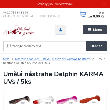
Stránky jsou ve výstavbě.
0
ks
+420 736 642 608
za
0,00 Kč
(Út-Pá, 9:00-16.30 hod. So, 8.30-11:00 hod.)
Menu
Hledat
Úvod
Montáže a doplňky – Dravci | Nástrahy | Gumové nástrahy
Umělá
nástraha Delphin KARMA UVs / 5ks
Umělá nástraha Delphin KARMA
UVs / 5ks