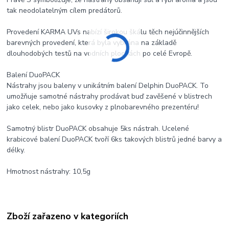
tak neodolatelným cílem predátorů.
Provedení KARMA UVs nabízí širokou škálu těch nejúčinnějších
barevných provedení, která byla vybrána na základě
dlouhodobých testů na vodních plochách po celé Evropě.
Balení DuoPACK
Nástrahy jsou baleny v unikátním balení Delphin DuoPACK. To
umožňuje samotné nástrahy prodávat buď zavěšené v blistrech
jako celek, nebo jako kusovky z plnobarevného prezentéru!
Samotný blistr DuoPACK obsahuje 5ks nástrah. Ucelené
krabicové balení DuoPACK tvoří 6ks takových blistrů jedné barvy a
délky.
Hmotnost nástrahy: 10,5g
Zboží zařazeno v kategoriích