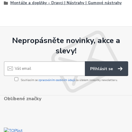
Montáže a doplňky – Dravci | Nástrahy | Gumové nástrahy
Nepropásněte novinky, akce a
slevy!
Přihlásit se
Souhlasím se
zpracováním osobních údajů
za účelem rozesílky newsletteru.
Oblíbené značky