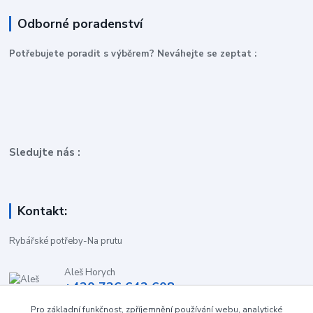
Odborné poradenství
P
otřebujete poradit s výběrem? Neváhejte se zeptat :
Sledujte nás :
Kontakt:
Rybářské potřeby-Na prutu
Aleš Horych
+420 736 642 608
(Út-Pá, 9:00-16.30 hod. So, 8.30-11:00 hod.)
Pro základní funkčnost, zpříjemnění používání webu, analytické