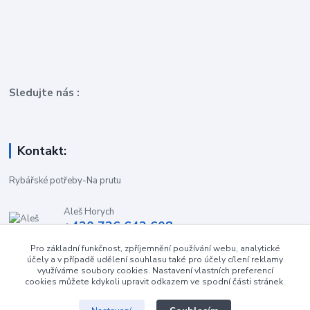
Sledujte nás :
Kontakt:
Rybářské potřeby-Na prutu
Aleš Horych
+420 736 642 608
(Út-Pá, 9:00-16.30 hod. So, 8.30-11:00 hod.)
Pro základní funkčnost, zpříjemnění používání webu, analytické
účely a v případě udělení souhlasu také pro účely cílení reklamy
obchod-naprutu@seznam.cz
využíváme soubory cookies. Nastavení vlastních preferencí
cookies můžete kdykoli upravit odkazem ve spodní části stránek.