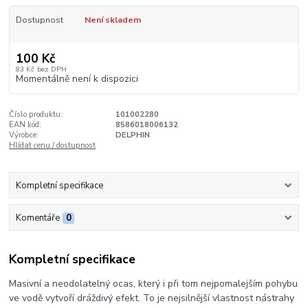
Dostupnost
Není skladem
100 Kč
83 Kč
bez DPH
Momentálně není k dispozici
Číslo produktu:
101002280
EAN kód:
8586018006132
Výrobce:
DELPHIN
Hlídat cenu / dostupnost
Kompletní specifikace
Komentáře
0
Kompletní specifikace
Masivní a neodolatelný ocas, který i při tom nejpomalejším pohybu
ve vodě vytvoří dráždivý efekt. To je nejsilnější vlastnost nástrahy