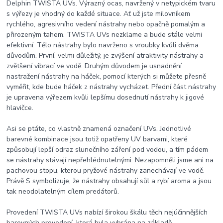
Delphin TWISTA UVs. Výrazný ocas, navržený v netypickém tvaru
s výřezy je vhodný do každé situace. Ať už jste milovníkem
rychlého, agresivního vedení nástrahy nebo opačně pomalým a
přirozeným tahem. TWISTA UVs nezklame a bude stále velmi
efektivní. Tělo nástrahy bylo navrženo s vroubky kvůli dvěma
důvodům. První, velmi důležitý, je zvýšení atraktivity nástrahy a
zvětšení vibrací ve vodě. Druhým důvodem je usnadnění
nastražení nástrahy na háček, pomocí kterých si můžete přesně
vyměřit, kde bude háček z nástrahy vycházet. Přední část nástrahy
je upravena výřezem kvůli lepšímu dosednutí nástrahy k jigové
hlavičce.
Asi se ptáte, co vlastně znamená označení UVs. Jednotlivé
barevné kombinace jsou totiž opatřeny UV barvami, které
způsobují lepší odraz slunečního záření pod vodou, a tím pádem
se nástrahy stávají nepřehlédnutelnými. Nezapomněli jsme ani na
pachovou stopu, kterou pryžové nástrahy zanechávají ve vodě.
Právě S symbolizuje, že nástrahy obsahují sůl a rybí aroma a jsou
tak neodolatelným cílem predátorů.
Provedení TWISTA UVs nabízí širokou škálu těch nejúčinnějších
barevných provedení, která byla vybrána na základě