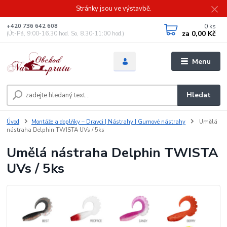
Stránky jsou ve výstavbě.
0
ks
+420 736 642 608
za
0,00 Kč
(Út-Pá, 9:00-16.30 hod. So, 8.30-11:00 hod.)
Menu
Hledat
Úvod
Montáže a doplňky – Dravci | Nástrahy | Gumové nástrahy
Umělá
nástraha Delphin TWISTA UVs / 5ks
Umělá nástraha Delphin TWISTA
UVs / 5ks