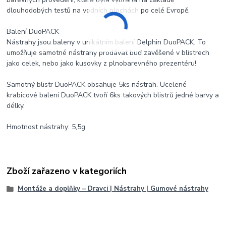
dlouhodobých testů na vodních plochách po celé Evropě.
Balení DuoPACK
Nástrahy jsou baleny v unikátním balení Delphin DuoPACK. To
umožňuje samotné nástrahy prodávat buď zavěšené v blistrech
jako celek, nebo jako kusovky z plnobarevného prezentéru!
Samotný blistr DuoPACK obsahuje 5ks nástrah. Ucelené
krabicové balení DuoPACK tvoří 6ks takových blistrů jedné barvy a
délky.
Hmotnost nástrahy: 5,5g
Zboží zařazeno v kategoriích
Montáže a doplňky – Dravci | Nástrahy | Gumové nástrahy