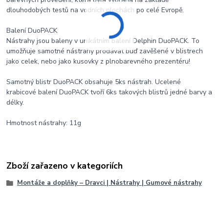
dlouhodobých testů na vodních plochách po celé Evropě.
Balení DuoPACK
Nástrahy jsou baleny v unikátním balení Delphin DuoPACK. To
umožňuje samotné nástrahy prodávat buď zavěšené v blistrech
jako celek, nebo jako kusovky z plnobarevného prezentéru!
Samotný blistr DuoPACK obsahuje 5ks nástrah. Ucelené
krabicové balení DuoPACK tvoří 6ks takových blistrů jedné barvy a
délky.
Hmotnost nástrahy: 11g
Zboží zařazeno v kategoriích
Montáže a doplňky – Dravci | Nástrahy | Gumové nástrahy