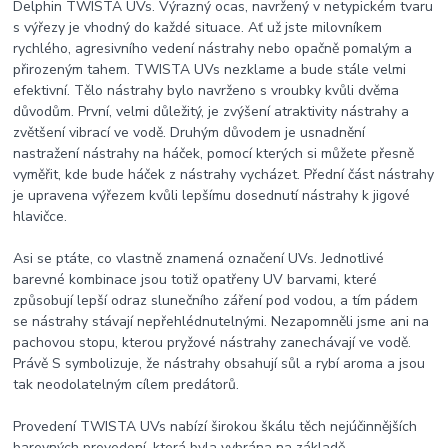
Delphin TWISTA UVs. Výrazný ocas, navržený v netypickém tvaru
s výřezy je vhodný do každé situace. Ať už jste milovníkem
rychlého, agresivního vedení nástrahy nebo opačně pomalým a
přirozeným tahem. TWISTA UVs nezklame a bude stále velmi
efektivní. Tělo nástrahy bylo navrženo s vroubky kvůli dvěma
důvodům. První, velmi důležitý, je zvýšení atraktivity nástrahy a
zvětšení vibrací ve vodě. Druhým důvodem je usnadnění
nastražení nástrahy na háček, pomocí kterých si můžete přesně
vyměřit, kde bude háček z nástrahy vycházet. Přední část nástrahy
je upravena výřezem kvůli lepšímu dosednutí nástrahy k jigové
hlavičce.
Asi se ptáte, co vlastně znamená označení UVs. Jednotlivé
barevné kombinace jsou totiž opatřeny UV barvami, které
způsobují lepší odraz slunečního záření pod vodou, a tím pádem
se nástrahy stávají nepřehlédnutelnými. Nezapomněli jsme ani na
pachovou stopu, kterou pryžové nástrahy zanechávají ve vodě.
Právě S symbolizuje, že nástrahy obsahují sůl a rybí aroma a jsou
tak neodolatelným cílem predátorů.
Provedení TWISTA UVs nabízí širokou škálu těch nejúčinnějších
barevných provedení, která byla vybrána na základě