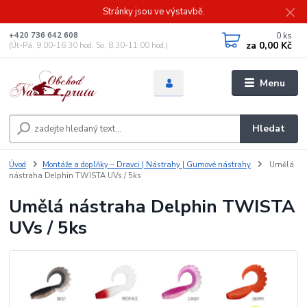
Stránky jsou ve výstavbě.
0
ks
+420 736 642 608
za
0,00 Kč
(Út-Pá, 9:00-16.30 hod. So, 8.30-11:00 hod.)
Menu
Hledat
Úvod
Montáže a doplňky – Dravci | Nástrahy | Gumové nástrahy
Umělá
nástraha Delphin TWISTA UVs / 5ks
Umělá nástraha Delphin TWISTA
UVs / 5ks