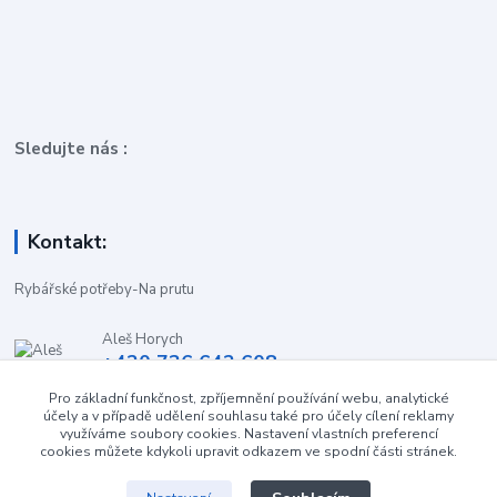
Sledujte nás :
Kontakt:
Rybářské potřeby-Na prutu
Aleš Horych
+420 736 642 608
(Út-Pá, 9:00-16.30 hod. So, 8.30-11:00 hod.)
Pro základní funkčnost, zpříjemnění používání webu, analytické
účely a v případě udělení souhlasu také pro účely cílení reklamy
obchod-naprutu@seznam.cz
využíváme soubory cookies. Nastavení vlastních preferencí
cookies můžete kdykoli upravit odkazem ve spodní části stránek.