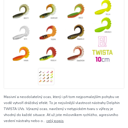
Masivní a neodolatelný ocas, který i při tom nejpomalejším pohybu ve
vodě vytvoří dráždivý efekt. To je nejsilnější vlastnost nástrahy Delphin
TWISTA UVs. Výrazný ocas, navržený v netypickém tvaru s výřezy je
vhodný do každé situace. Ať už jste milovníkem rychlého, agresivního
vedení nástrahy nebo o...
celý popis