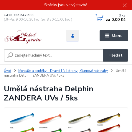
Stránky jsou ve výstavbě.
0
ks
+420 736 642 608
za
0,00 Kč
(Út-Pá, 9:00-16.30 hod. So, 8.30-11:00 hod.)
Menu
Hledat
Úvod
Montáže a doplňky – Dravci | Nástrahy | Gumové nástrahy
Umělá
nástraha Delphin ZANDERA UVs / 5ks
Umělá nástraha Delphin
ZANDERA UVs / 5ks