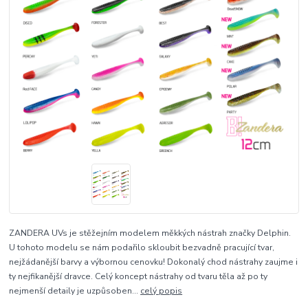
ZANDERA UVs je stěžejním modelem měkkých nástrah značky Delphin.
U tohoto modelu se nám podařilo skloubit bezvadně pracující tvar,
nejžádanější barvy a výbornou cenovku! Dokonalý chod nástrahy zaujme i
ty nejfikanější dravce. Celý koncept nástrahy od tvaru těla až po ty
nejmenší detaily je uzpůsoben...
celý popis