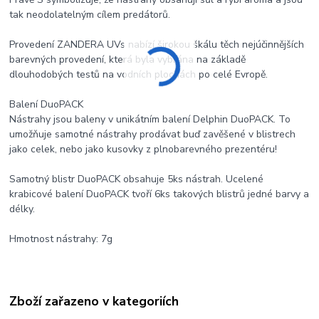
tak neodolatelným cílem predátorů.
Provedení ZANDERA UVs nabízí širokou škálu těch nejúčinnějších
barevných provedení, která byla vybrána na základě
dlouhodobých testů na vodních plochách po celé Evropě.
Balení DuoPACK
Nástrahy jsou baleny v unikátním balení Delphin DuoPACK. To
umožňuje samotné nástrahy prodávat buď zavěšené v blistrech
jako celek, nebo jako kusovky z plnobarevného prezentéru!
Samotný blistr DuoPACK obsahuje 5ks nástrah. Ucelené
krabicové balení DuoPACK tvoří 6ks takových blistrů jedné barvy a
délky.
Hmotnost nástrahy: 7g
Zboží zařazeno v kategoriích