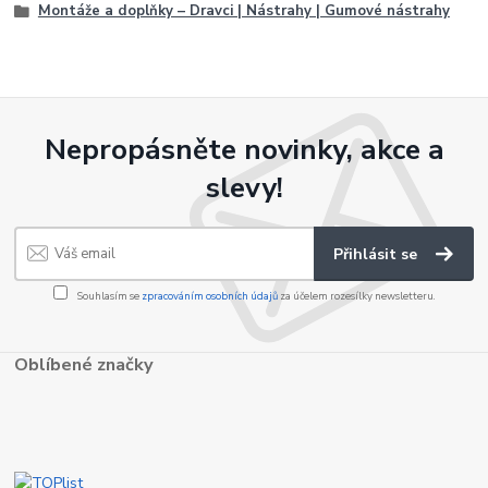
Montáže a doplňky – Dravci | Nástrahy | Gumové nástrahy
Nepropásněte novinky, akce a
slevy!
Přihlásit se
Souhlasím se
zpracováním osobních údajů
za účelem rozesílky newsletteru.
Oblíbené značky