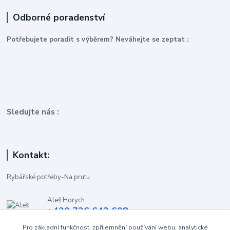
Odborné poradenství
P
otřebujete poradit s výběrem? Neváhejte se zeptat :
Sledujte nás :
Kontakt:
Rybářské potřeby-Na prutu
Aleš Horych
+420 736 642 608
(Út-Pá, 9:00-16.30 hod. So, 8.30-11:00 hod.)
Pro základní funkčnost, zpříjemnění používání webu, analytické