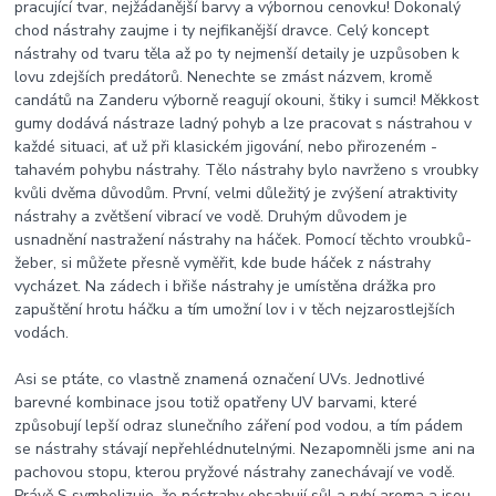
pracující tvar, nejžádanější barvy a výbornou cenovku! Dokonalý
chod nástrahy zaujme i ty nejfikanější dravce. Celý koncept
nástrahy od tvaru těla až po ty nejmenší detaily je uzpůsoben k
lovu zdejších predátorů. Nenechte se zmást názvem, kromě
candátů na Zanderu výborně reagují okouni, štiky i sumci! Měkkost
gumy dodává nástraze ladný pohyb a lze pracovat s nástrahou v
každé situaci, ať už při klasickém jigování, nebo přirozeném -
tahavém pohybu nástrahy. Tělo nástrahy bylo navrženo s vroubky
kvůli dvěma důvodům. První, velmi důležitý je zvýšení atraktivity
nástrahy a zvětšení vibrací ve vodě. Druhým důvodem je
usnadnění nastražení nástrahy na háček. Pomocí těchto vroubků-
žeber, si můžete přesně vyměřit, kde bude háček z nástrahy
vycházet. Na zádech i břiše nástrahy je umístěna drážka pro
zapuštění hrotu háčku a tím umožní lov i v těch nejzarostlejších
vodách.
Asi se ptáte, co vlastně znamená označení UVs. Jednotlivé
barevné kombinace jsou totiž opatřeny UV barvami, které
způsobují lepší odraz slunečního záření pod vodou, a tím pádem
se nástrahy stávají nepřehlédnutelnými. Nezapomněli jsme ani na
pachovou stopu, kterou pryžové nástrahy zanechávají ve vodě.
Právě S symbolizuje, že nástrahy obsahují sůl a rybí aroma a jsou