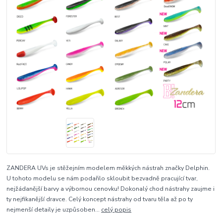
ZANDERA UVs je stěžejním modelem měkkých nástrah značky Delphin.
U tohoto modelu se nám podařilo skloubit bezvadně pracující tvar,
nejžádanější barvy a výbornou cenovku! Dokonalý chod nástrahy zaujme i
ty nejfikanější dravce. Celý koncept nástrahy od tvaru těla až po ty
nejmenší detaily je uzpůsoben...
celý popis