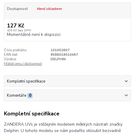
Dostupnost
Není skladem
127 Kč
105 Kč
bez DPH
Momentálně není k dispozici
Číslo produktu:
101002607
EAN kód:
8586018010467
Výrobce:
DELPHIN
Hlídat cenu / dostupnost
Kompletní specifikace
Komentáře
0
Kompletní specifikace
ZANDERA UVs je stěžejním modelem měkkých nástrah značky
Delphin. U tohoto modelu se nám podařilo skloubit bezvadně