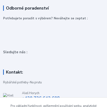
Odborné poradenství
P
otřebujete poradit s výběrem? Neváhejte se zeptat :
Sledujte nás :
Kontakt:
Rybářské potřeby-Na prutu
Aleš Horych
+420 736 642 608
(Út-Pá, 9:00-16.30 hod. So, 8.30-11:00 hod.)
Pro základní funkčnost, zpříjemnění používání webu, analytické