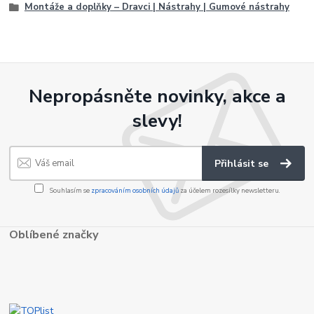
Montáže a doplňky – Dravci | Nástrahy | Gumové nástrahy
Nepropásněte novinky, akce a
slevy!
Přihlásit se
Souhlasím se
zpracováním osobních údajů
za účelem rozesílky newsletteru.
Oblíbené značky