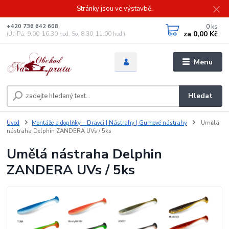
Stránky jsou ve výstavbě.
0
ks
+420 736 642 608
za
0,00 Kč
(Út-Pá, 9:00-16.30 hod. So, 8.30-11:00 hod.)
Menu
Hledat
Úvod
Montáže a doplňky – Dravci | Nástrahy | Gumové nástrahy
Umělá
nástraha Delphin ZANDERA UVs / 5ks
Umělá nástraha Delphin
ZANDERA UVs / 5ks