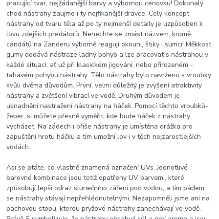
pracující tvar, nejžádanější barvy a výbornou cenovku! Dokonalý
chod nástrahy zaujme i ty nejfikanější dravce. Celý koncept
nástrahy od tvaru těla až po ty nejmenší detaily je uzpůsoben k
lovu zdejších predátorů. Nenechte se zmást názvem, kromě
candátů na Zanderu výborně reagují okouni, štiky i sumci! Měkkost
gumy dodává nástraze ladný pohyb a lze pracovat s nástrahou v
každé situaci, ať už při klasickém jigování, nebo přirozeném -
tahavém pohybu nástrahy. Tělo nástrahy bylo navrženo s vroubky
kvůli dvěma důvodům. První, velmi důležitý je zvýšení atraktivity
nástrahy a zvětšení vibrací ve vodě. Druhým důvodem je
usnadnění nastražení nástrahy na háček. Pomocí těchto vroubků-
žeber, si můžete přesně vyměřit, kde bude háček z nástrahy
vycházet. Na zádech i břiše nástrahy je umístěna drážka pro
zapuštění hrotu háčku a tím umožní lov i v těch nejzarostlejších
vodách.
Asi se ptáte, co vlastně znamená označení UVs. Jednotlivé
barevné kombinace jsou totiž opatřeny UV barvami, které
způsobují lepší odraz slunečního záření pod vodou, a tím pádem
se nástrahy stávají nepřehlédnutelnými. Nezapomněli jsme ani na
pachovou stopu, kterou pryžové nástrahy zanechávají ve vodě.
Právě S symbolizuje, že nástrahy obsahují sůl a rybí aroma a jsou