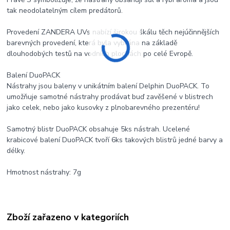
tak neodolatelným cílem predátorů.
Provedení ZANDERA UVs nabízí širokou škálu těch nejúčinnějších
barevných provedení, která byla vybrána na základě
dlouhodobých testů na vodních plochách po celé Evropě.
Balení DuoPACK
Nástrahy jsou baleny v unikátním balení Delphin DuoPACK. To
umožňuje samotné nástrahy prodávat buď zavěšené v blistrech
jako celek, nebo jako kusovky z plnobarevného prezentéru!
Samotný blistr DuoPACK obsahuje 5ks nástrah. Ucelené
krabicové balení DuoPACK tvoří 6ks takových blistrů jedné barvy a
délky.
Hmotnost nástrahy: 7g
Zboží zařazeno v kategoriích