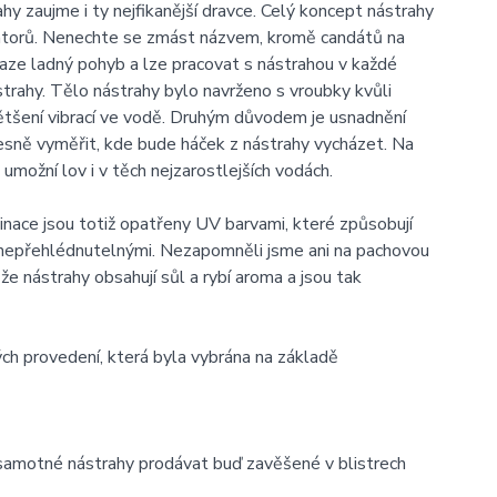
ahy zaujme i ty nejfikanější dravce. Celý koncept nástrahy
edátorů. Nenechte se zmást názvem, kromě candátů na
raze ladný pohyb a lze pracovat s nástrahou v každé
strahy. Tělo nástrahy bylo navrženo s vroubky kvůli
většení vibrací ve vodě. Druhým důvodem je usnadnění
esně vyměřit, kde bude háček z nástrahy vycházet. Na
umožní lov i v těch nejzarostlejších vodách.
nace jsou totiž opatřeny UV barvami, které způsobují
í nepřehlédnutelnými. Nezapomněli jsme ani na pachovou
e nástrahy obsahují sůl a rybí aroma a jsou tak
ch provedení, která byla vybrána na základě
samotné nástrahy prodávat buď zavěšené v blistrech