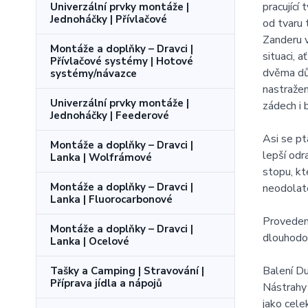
pracující
Univerzální prvky montáže |
Jednoháčky | Přívlačové
od tvaru 
Zanderu v
Montáže a doplňky – Dravci |
situaci, 
Přívlačové systémy | Hotové
dvěma dův
systémy/návazce
nastražen
Univerzální prvky montáže |
zádech i 
Jednoháčky | Feederové
Asi se pt
Montáže a doplňky – Dravci |
lepší odr
Lanka | Wolfrámové
stopu, kt
Montáže a doplňky – Dravci |
neodolat
Lanka | Fluorocarbonové
Provedení
Montáže a doplňky – Dravci |
dlouhodob
Lanka | Ocelové
Balení 
Tašky a Camping | Stravování |
Příprava jídla a nápojů
Nástrahy
jako cele