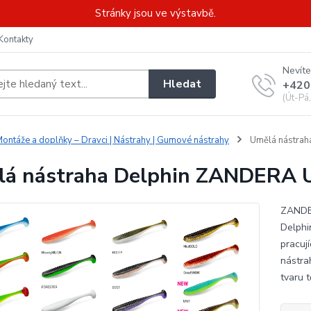
Stránky jsou ve výstavbě.
Kontakty
Nevíte
Hledat
+420
(Út-Pá
ontáže a doplňky – Dravci | Nástrahy | Gumové nástrahy
Umělá nástrah
á nástraha Delphin ZANDERA U
ZANDER
Delphi
pracuj
nástra
tvaru t