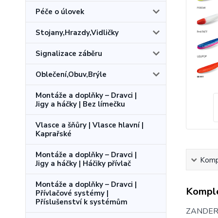
Péče o úlovek
Stojany,Hrazdy,Vidličky
Signalizace záběru
Oblečení,Obuv,Brýle
Montáže a doplňky – Dravci |
Jigy a háčky | Bez límečku
Vlasce a šňůry | Vlasce hlavní |
Kaprařské
Montáže a doplňky – Dravci |
Kompl
Jigy a háčky | Háčiky přívlač
Montáže a doplňky – Dravci |
Komple
Přívlačové systémy |
Příslušenství k systémům
ZANDERA 