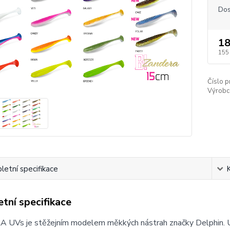
Dos
18
155
Číslo p
Výrobc
etní specifikace
tní specifikace
UVs je stěžejním modelem měkkých nástrah značky Delphin. U