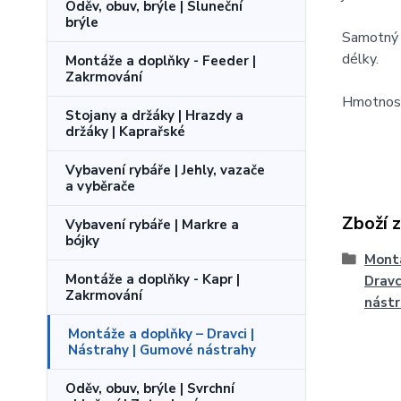
Oděv, obuv, brýle | Sluneční
brýle
Samotný 
délky.
Montáže a doplňky - Feeder |
Zakrmování
Hmotnost
Stojany a držáky | Hrazdy a
držáky | Kaprařské
Vybavení rybáře | Jehly, vazače
a vyběrače
Zboží 
Vybavení rybáře | Markre a
bójky
Montá
Montáže a doplňky - Kapr |
Dravc
Zakrmování
nást
Montáže a doplňky – Dravci |
Nástrahy | Gumové nástrahy
Oděv, obuv, brýle | Svrchní