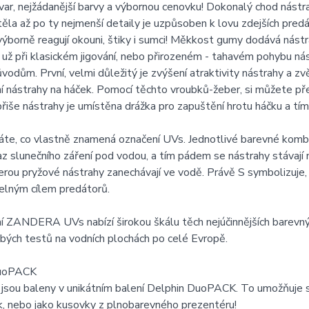
 tvar, nejžádanější barvy a výbornou cenovku! Dokonalý chod nástr
těla až po ty nejmenší detaily je uzpůsoben k lovu zdejších pr
ýborně reagují okouni, štiky i sumci! Měkkost gumy dodává nást
ať už při klasickém jigování, nebo přirozeném - tahavém pohybu ná
odům. První, velmi důležitý je zvýšení atraktivity nástrahy a z
í nástrahy na háček. Pomocí těchto vroubků-žeber, si můžete př
břiše nástrahy je umístěna drážka pro zapuštění hrotu háčku a tím 
áte, co vlastně znamená označení UVs. Jednotlivé barevné kombi
az slunečního záření pod vodou, a tím pádem se nástrahy stávaj
erou pryžové nástrahy zanechávají ve vodě. Právě S symbolizuje, ž
elným cílem predátorů.
 ZANDERA UVs nabízí širokou škálu těch nejúčinnějších barevný
ých testů na vodních plochách po celé Evropě.
DuoPACK
 jsou baleny v unikátním balení Delphin DuoPACK. To umožňuje 
k, nebo jako kusovky z plnobarevného prezentéru!