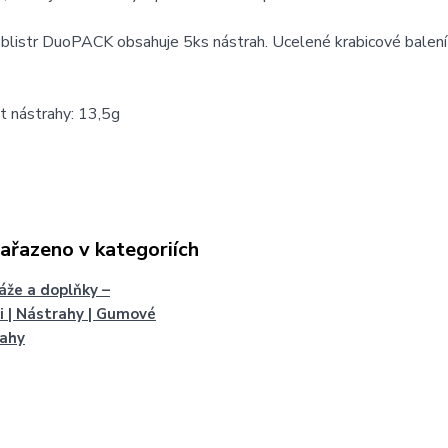
blistr DuoPACK obsahuje 5ks nástrah. Ucelené krabicové balení
 nástrahy: 13,5g
zařazeno v kategoriích
že a doplňky –
i | Nástrahy | Gumové
rahy