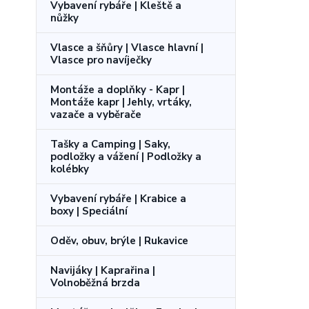
Vybavení rybáře | Kleště a
nůžky
Vlasce a šňůry | Vlasce hlavní |
Vlasce pro navíječky
Montáže a doplňky - Kapr |
Montáže kapr | Jehly, vrtáky,
vazače a vyběrače
Tašky a Camping | Saky,
podložky a vážení | Podložky a
kolébky
Vybavení rybáře | Krabice a
boxy | Speciální
Oděv, obuv, brýle | Rukavice
Navijáky | Kaprařina |
Volnoběžná brzda