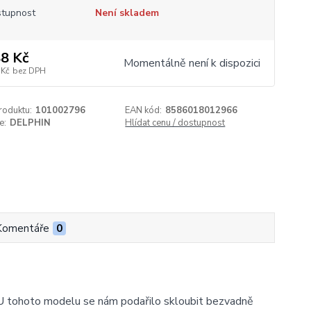
tupnost
Není skladem
8 Kč
Momentálně není k dispozici
 Kč
bez DPH
roduktu:
101002796
EAN kód:
8586018012966
e:
DELPHIN
Hlídat cenu / dostupnost
Komentáře
0
 tohoto modelu se nám podařilo skloubit bezvadně