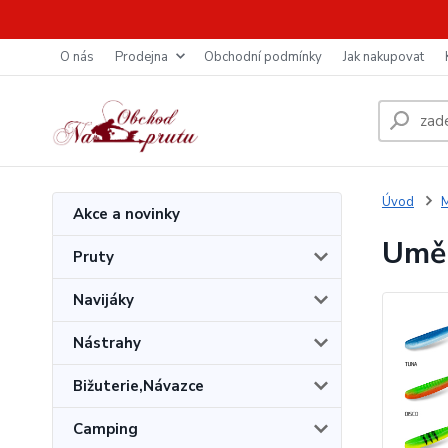
O nás
Prodejna
Obchodní podmínky
Jak nakupovat
Úvod
M
Akce a novinky
Uměl
Pruty
Navijáky
Nástrahy
Bižuterie,Návazce
Camping