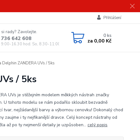
Přihlášení
 si rady? Zavolejte.
0
ks
 736 642 608
za
0,00 Kč
, 9:00-16.30 hod. So, 8.30-11:00 hod.)
a Delphin ZANDERA UVs / 5ks
Vs / 5ks
A UVs je stěžejním modelem měkkých nástrah značky
n. U tohoto modelu se nám podařilo skloubit bezvadně
ící tvar, nejžádanější barvy a výbornou cenovku! Dokonalý chod
hy zaujme i ty nejfikanější dravce. Celý koncept nástrahy od
ěla až po ty nejmenší detaily je uzpůsoben...
celý popis