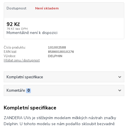
Dostupnost
Není skladem
92 Kč
76 Kč
bez DPH
Momentálně není k dispozici
Číslo produktu:
101002588
EAN kód:
8586018010276
Výrobce:
DELPHIN
Hlídat cenu / dostupnost
Kompletní specifikace
Komentáře
0
Kompletní specifikace
ZANDERA UVs je stěžejním modelem měkkých nástrah značky
Delphin. U tohoto modelu se nám podařilo skloubit bezvadně