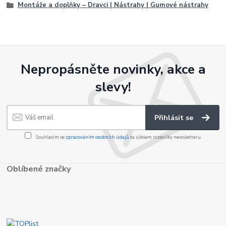
Montáže a doplňky – Dravci | Nástrahy | Gumové nástrahy
Nepropásněte novinky, akce a
slevy!
Přihlásit se
Souhlasím se
zpracováním osobních údajů
za účelem rozesílky newsletteru.
Oblíbené značky