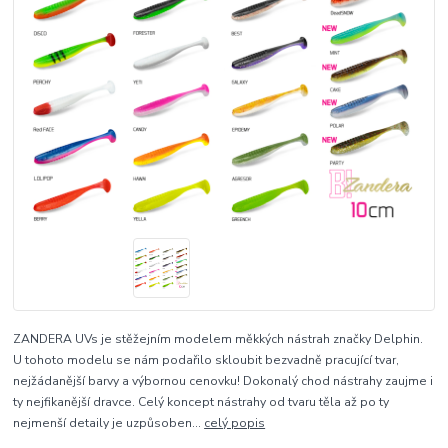
ZANDERA UVs je stěžejním modelem měkkých nástrah značky Delphin.
U tohoto modelu se nám podařilo skloubit bezvadně pracující tvar,
nejžádanější barvy a výbornou cenovku! Dokonalý chod nástrahy zaujme i
ty nejfikanější dravce. Celý koncept nástrahy od tvaru těla až po ty
nejmenší detaily je uzpůsoben...
celý popis