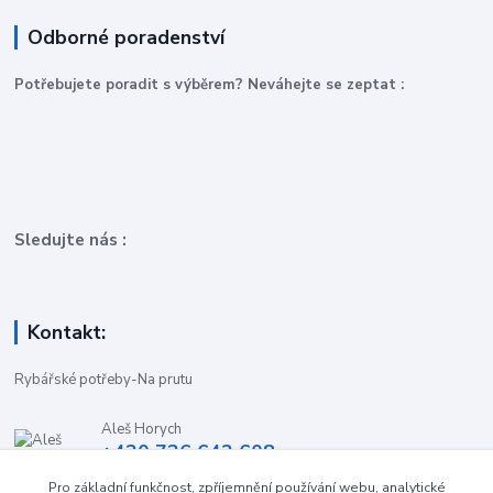
Odborné poradenství
P
otřebujete poradit s výběrem? Neváhejte se zeptat :
Sledujte nás :
Kontakt:
Rybářské potřeby-Na prutu
Aleš Horych
+420 736 642 608
(Út-Pá, 9:00-16.30 hod. So, 8.30-11:00 hod.)
Pro základní funkčnost, zpříjemnění používání webu, analytické