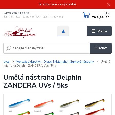
Stránky jsou ve výstavbě.
0
ks
+420 736 642 608
za
0,00 Kč
(Út-Pá, 9:00-16.30 hod. So, 8.30-11:00 hod.)
Menu
Hledat
Úvod
Montáže a doplňky – Dravci | Nástrahy | Gumové nástrahy
Umělá
nástraha Delphin ZANDERA UVs / 5ks
Umělá nástraha Delphin
ZANDERA UVs / 5ks