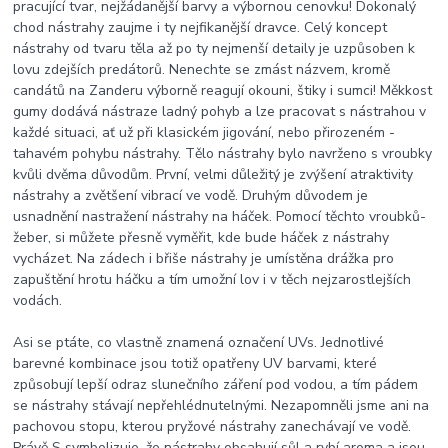
pracující tvar, nejžádanější barvy a výbornou cenovku! Dokonalý
chod nástrahy zaujme i ty nejfikanější dravce. Celý koncept
nástrahy od tvaru těla až po ty nejmenší detaily je uzpůsoben k
lovu zdejších predátorů. Nenechte se zmást názvem, kromě
candátů na Zanderu výborně reagují okouni, štiky i sumci! Měkkost
gumy dodává nástraze ladný pohyb a lze pracovat s nástrahou v
každé situaci, ať už při klasickém jigování, nebo přirozeném -
tahavém pohybu nástrahy. Tělo nástrahy bylo navrženo s vroubky
kvůli dvěma důvodům. První, velmi důležitý je zvýšení atraktivity
nástrahy a zvětšení vibrací ve vodě. Druhým důvodem je
usnadnění nastražení nástrahy na háček. Pomocí těchto vroubků-
žeber, si můžete přesně vyměřit, kde bude háček z nástrahy
vycházet. Na zádech i břiše nástrahy je umístěna drážka pro
zapuštění hrotu háčku a tím umožní lov i v těch nejzarostlejších
vodách.
Asi se ptáte, co vlastně znamená označení UVs. Jednotlivé
barevné kombinace jsou totiž opatřeny UV barvami, které
způsobují lepší odraz slunečního záření pod vodou, a tím pádem
se nástrahy stávají nepřehlédnutelnými. Nezapomněli jsme ani na
pachovou stopu, kterou pryžové nástrahy zanechávají ve vodě.
Právě S symbolizuje, že nástrahy obsahují sůl a rybí aroma a jsou