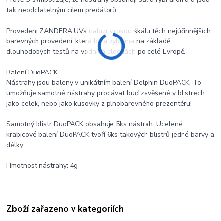
tak neodolatelným cílem predátorů.
Provedení ZANDERA UVs nabízí širokou škálu těch nejúčinnějších
barevných provedení, která byla vybrána na základě
dlouhodobých testů na vodních plochách po celé Evropě.
Balení DuoPACK
Nástrahy jsou baleny v unikátním balení Delphin DuoPACK. To
umožňuje samotné nástrahy prodávat buď zavěšené v blistrech
jako celek, nebo jako kusovky z plnobarevného prezentéru!
Samotný blistr DuoPACK obsahuje 5ks nástrah. Ucelené
krabicové balení DuoPACK tvoří 6ks takových blistrů jedné barvy a
délky.
Hmotnost nástrahy: 4g
Zboží zařazeno v kategoriích