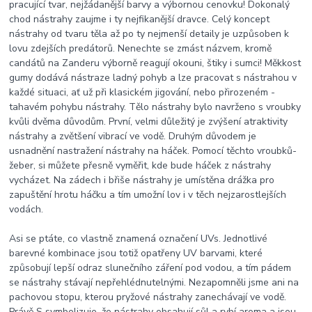
pracující tvar, nejžádanější barvy a výbornou cenovku! Dokonalý
chod nástrahy zaujme i ty nejfikanější dravce. Celý koncept
nástrahy od tvaru těla až po ty nejmenší detaily je uzpůsoben k
lovu zdejších predátorů. Nenechte se zmást názvem, kromě
candátů na Zanderu výborně reagují okouni, štiky i sumci! Měkkost
gumy dodává nástraze ladný pohyb a lze pracovat s nástrahou v
každé situaci, ať už při klasickém jigování, nebo přirozeném -
tahavém pohybu nástrahy. Tělo nástrahy bylo navrženo s vroubky
kvůli dvěma důvodům. První, velmi důležitý je zvýšení atraktivity
nástrahy a zvětšení vibrací ve vodě. Druhým důvodem je
usnadnění nastražení nástrahy na háček. Pomocí těchto vroubků-
žeber, si můžete přesně vyměřit, kde bude háček z nástrahy
vycházet. Na zádech i břiše nástrahy je umístěna drážka pro
zapuštění hrotu háčku a tím umožní lov i v těch nejzarostlejších
vodách.
Asi se ptáte, co vlastně znamená označení UVs. Jednotlivé
barevné kombinace jsou totiž opatřeny UV barvami, které
způsobují lepší odraz slunečního záření pod vodou, a tím pádem
se nástrahy stávají nepřehlédnutelnými. Nezapomněli jsme ani na
pachovou stopu, kterou pryžové nástrahy zanechávají ve vodě.
Právě S symbolizuje, že nástrahy obsahují sůl a rybí aroma a jsou