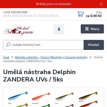
Stránky jsou ve výstavbě.
0
ks
+420 736 642 608
za
0,00 Kč
(Út-Pá, 9:00-16.30 hod. So, 8.30-11:00 hod.)
Menu
Hledat
Úvod
Montáže a doplňky – Dravci | Nástrahy | Gumové nástrahy
Umělá
nástraha Delphin ZANDERA UVs / 5ks
Umělá nástraha Delphin
ZANDERA UVs / 5ks