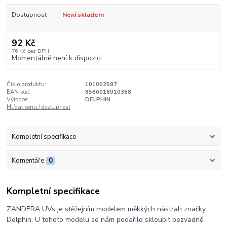
Dostupnost
Není skladem
92 Kč
76 Kč
bez DPH
Momentálně není k dispozici
Číslo produktu:
101002597
EAN kód:
8586018010368
Výrobce:
DELPHIN
Hlídat cenu / dostupnost
Kompletní specifikace
Komentáře
0
Kompletní specifikace
ZANDERA UVs je stěžejním modelem měkkých nástrah značky
Delphin. U tohoto modelu se nám podařilo skloubit bezvadně