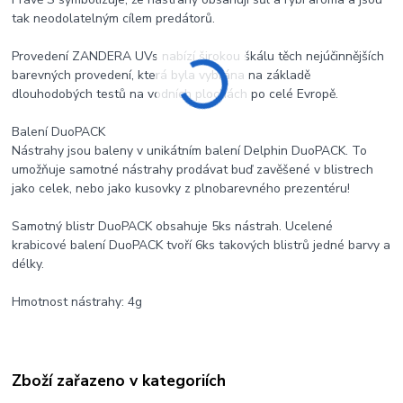
tak neodolatelným cílem predátorů.
Provedení ZANDERA UVs nabízí širokou škálu těch nejúčinnějších
barevných provedení, která byla vybrána na základě
dlouhodobých testů na vodních plochách po celé Evropě.
Balení DuoPACK
Nástrahy jsou baleny v unikátním balení Delphin DuoPACK. To
umožňuje samotné nástrahy prodávat buď zavěšené v blistrech
jako celek, nebo jako kusovky z plnobarevného prezentéru!
Samotný blistr DuoPACK obsahuje 5ks nástrah. Ucelené
krabicové balení DuoPACK tvoří 6ks takových blistrů jedné barvy a
délky.
Hmotnost nástrahy: 4g
Zboží zařazeno v kategoriích