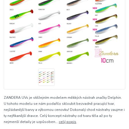
ZANDERA UVs je stěžejním modelem měkkých nástrah značky Delphin.
U tohoto modelu se nám podařilo skloubit bezvadně pracující tvar,
nejžádanější barvy a výbornou cenovku! Dokonalý chod nástrahy zaujme i
ty nejfikanější dravce. Celý koncept nástrahy od tvaru těla až po ty
nejmenší detaily je uzpůsoben...
celý popis