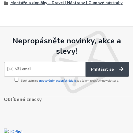
Montáže a doplňky – Dravci | Nástrahy | Gumové nástrahy
Nepropásněte novinky, akce a
slevy!
Přihlásit se
Souhlasím se
zpracováním osobních údajů
za účelem rozesílky newsletteru.
Oblíbené značky