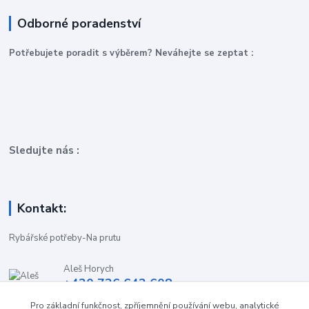
Odborné poradenství
P
otřebujete poradit s výběrem? Neváhejte se zeptat :
Sledujte nás :
Kontakt:
Rybářské potřeby-Na prutu
Aleš Horych
+420 736 642 608
(Út-Pá, 9:00-16.30 hod. So, 8.30-11:00 hod.)
Pro základní funkčnost, zpříjemnění používání webu, analytické