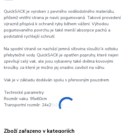
QuickSACK je vyroben z pevného voděodolného materiálu,
přičemž vnitřní strana je navíc pogumovaná. Takové provedení
výrazně přispívá k ochraně ryby během vážení. Výhodou
pogumovaného povrchu je také menší absorpce pachů a
podstatně rychlejší schnutí.
Na spodní straně se nachází jemná síťovina sloužící k odtoku
přebytečné vody. QuickSACK je opatřen popruhy, které nejen
zpevňují celý vak, ale jsou vybaveny také dvěma kovovými
kroužky, za které je možno jej snadno zavěsit na váhu.
Vak je v základu dodáván spolu s přenosným pouzdrem.
Technické parametry:
Rozměr vaku: 95x60cm
Transportní rozměr: 24x25x2cm
Zboží zařazeno v kategoriích