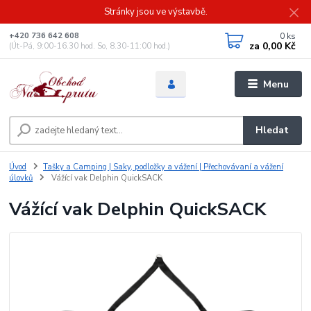
Stránky jsou ve výstavbě.
0
ks
+420 736 642 608
za
0,00 Kč
(Út-Pá, 9:00-16.30 hod. So, 8.30-11:00 hod.)
Menu
Hledat
Úvod
Tašky a Camping | Saky, podložky a vážení | Přechovávaní a vážení
úlovků
Vážící vak Delphin QuickSACK
Vážící vak Delphin QuickSACK